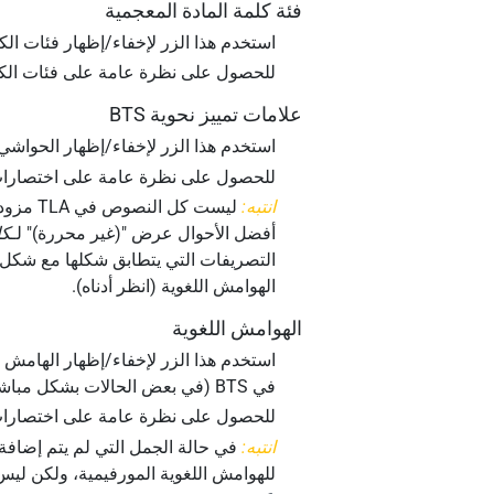
فئة كلمة المادة المعجمية
استخدم هذا الزر لإخفاء/إظهار فئات الك
للحصول على نظرة عامة على فئات الكل
علامات تمييز نحوية ‏BTS
استخدم هذا الزر لإخفاء/إظهار الحواشي النحوية لعناصر الج
للحصول على نظرة عامة على اختصارات الحوا
انتبه:
ليست كل النصوص في TLA مزودة بحواشي نحوية (انظر العلامات "[G]" في النظرة العامة على صفحة
أفضل الأحوال عرض "(غير محررة)" لـ
ك
التصريفات التي يتطابق شكلها مع شكل م
الهوامش اللغوية
(انظر أدناه).
الهوامش اللغوية
استخدم هذا الزر لإخفاء/إظهار الهامش ال
في BTS (في بعض الحالات بشكل مباشر بناءً على المادة المعجمية لعنصر الجملة).
للحصول على نظرة عامة على اختصارات 
انتبه:
في حالة الجمل التي لم يتم إضافة هوامش 
للهوامش اللغوية المورفيمية، ولكن ليس