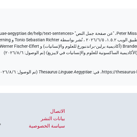
Peter Miss
،
"عن صفحة
جمل النص
"
guae-aegyptiae.de/help/text-sentences>
٦‏/٨‏/٢٠٢٦
)
https://thesaurus-
،
في
:
Thesaurus Linguae Aegyptiae
(
تم الوصول
:
٦‏/٨‏/٢٠٢٦
الاتصال
بيانات النشر
سياسة الخصوصية