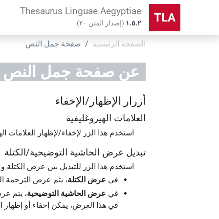
Thesaurus Linguae Aegyptiae
TLA
۱.٥.٢
(
إصدار المتن
٢٠
)
الصفحة الرئيسية
صفحة جمل النص
عن صفحة
جمل النص
أزرار الإظهار/الإخفاء
العلامات الهيروغليفية
استخدم هذا الزر لإخفاء/لإظهار العلامات اله
تبديل عرض الحاشية التوضيحية/الكتلة
استخدم هذا الزر للتبديل بين عرض الكتلة 
في
عرض الكتلة
، يتم عرض الترجمة ال
في
عرض الحاشية التوضيحية
، يتم عر
في هذا العرض، يمكن إخفاء أو إظهار ال