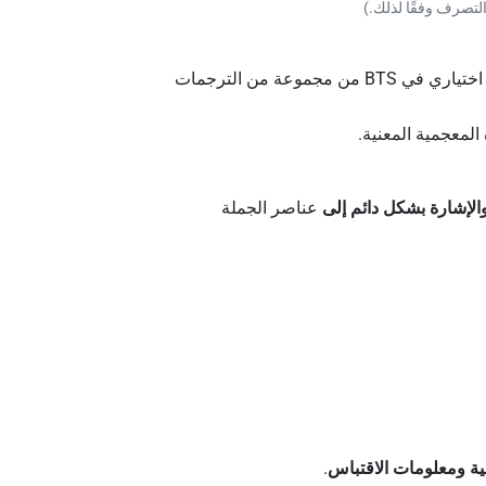
التصرف وفقًا لذلك.)
استخدم هذا الزر لإخفاء/إظهار معنى عناصر الجملة المفردة. يمكن لمؤلفي النصوص اختيار هذه العناصر بشكل اختياري في BTS من مجموعة من الترجمات
المعجمية المعنية.
الإشارة بشكل دائم إلى
عناصر الجملة
ية ومعلومات الاقتباس
.