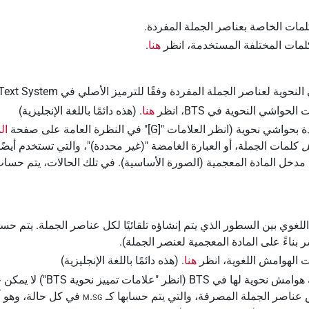
لمات الخاصة بعناصر الجملة المفردة.
مات المختلفة المستخدمة، انظر
هنا
.
ملة المفردة وفقًا للترميز الأصلي في Berlin Text System (نظام نصوص برلين) (BTS).
شي النحوية في BTS، انظر
هنا
. (هذه دائمًا باللغة الإنجليزية)
ال
ل
كلمات الجملة، أو العبارة الغامضة "(غير محددة)"، والتي تستخدم أيض
دخل المادة المعجمية (الصورة الأساسية). في تلك الحالات، يتم حساب
لغوي بين السطور الذي يتم إنشاؤه تلقائيًا لكل عناصر الجملة. يتم حسا
الهوامش اللغوية، انظر
هنا
. (هذه دائمًا باللغة الإنجليزية)
نحوية لها في BTS (انظر "
علامات تمييز نحوية ‏BTS
") لا يمك
 عناصر الجملة المصرفة، والتي يتم حسابها كـ
m.sg
في كل حالة، وهو أحي