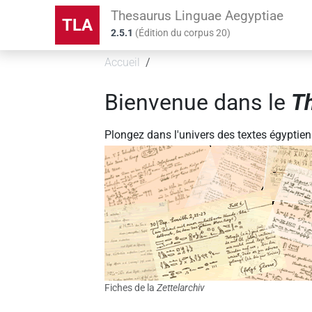
Thesaurus Linguae Aegyptiae
TLA
2.5.1
(
Édition du corpus
20
)
Accueil
Bienvenue dans le
T
Plongez dans l'univers des textes égyptien
Fiches de la
Zettelarchiv