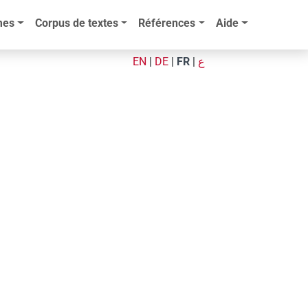
mes
Corpus de textes
Références
Aide
EN
|
DE
|
FR
|
ع