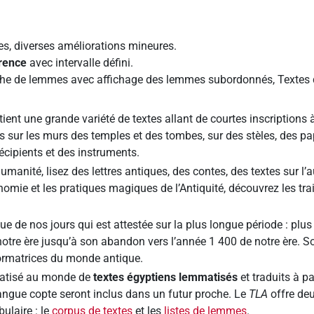
s, diverses améliorations mineures.
rence
avec intervalle défini.
che de lemmes avec affichage des lemmes subordonnés, Textes d
tient une grande variété de textes allant de courtes inscriptions à
its sur les murs des temples et des tombes, sur des stèles, des pa
écipients et des instruments.
humanité, lisez des lettres antiques, des contes, des textes sur l’
omie et les pratiques magiques de l’Antiquité, découvrez les tr
e de nos jours qui est attestée sur la plus longue période : plus
 notre ère jusqu’à son abandon vers l’année 1 400 de notre ère. S
formatrices du monde antique.
rmatisé au monde de
textes égyptiens lemmatisés
et traduits à p
langue copte seront inclus dans un futur proche. Le
TLA
offre deu
ulaire : le
corpus de textes
et les
listes de lemmes
.