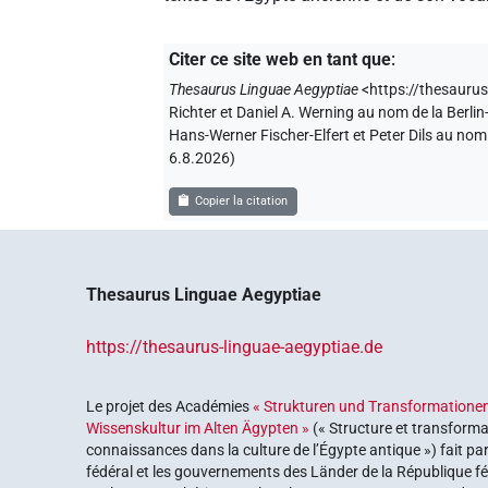
Citer ce site web en tant que
:
Thesaurus Linguae Aegyptiae
<https://thesaurus
Richter et Daniel A. Werning au nom de la Berl
Hans-Werner Fischer-Elfert et Peter Dils au no
6.8.2026
)
Copier la citation
Thesaurus Linguae Aegyptiae
https://thesaurus-linguae-aegyptiae.de
Le projet des Académies
« Strukturen und Transformationen
Wissenskultur im Alten Ägypten »
(« Structure et transforma
connaissances dans la culture de l’Égypte antique ») fait pa
fédéral et les gouvernements des Länder de la République féd