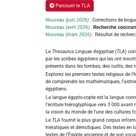
Parcourir le TLA
Nouveau (juin 2026) :
Corrections de bogue
Nouveau (avril 2026) :
Recherche cooccur
Nouveau (mars 2026) :
Résultat de recher
Le
Thesaurus Linguae Aegyptiae
(
TLA
) con
par les scribes égyptiens qui les ont inscr
présents dans les tombes, des outils, des r
Explorez les premiers textes religieux de l’
de comprendre les mathématiques, l’astron
égyptiens.
La langue égypto-copte est la langue connu
l’écriture hiéroglyphique vers 3 000 avant
la vision du monde de l’une des cultures 
Le
TLA
fournit le plus grand corpus info
hiératiques et démotiques. Des textes en 
textes de l’Égypte ancienne et de son vocab