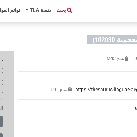
بحث
منصة‏ ‏TLA
قوائم الموا
 102030)
نسخ‏ ‏MdC
https://thesaurus-linguae-
نسخ‏ ‏URL
ة
ال