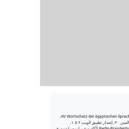
،
إصدار المتن ٢٠، إصدار تطبيق الويب ۱.٥.٢،
٢٠٢٦/٦/٥ ، نُشر بواسطة Tonio Sebastian Richter و Daniel A. Werning نيابة عن Berlin-Brandenburgische Akademie der Wissenschaften (أكاديمية برلين-براندنبورغ