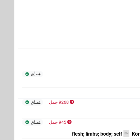
)
4
،
3
،
2
،
1
(
N.m:s
)
1
(
| 1×
)
2
،
1
(
| 2×
N.m:sg
N.m:sg
مُصدَّق
)
6
،
5
،
4
،
3
،
2
،
1
(
9268 جمل
مُصدَّق
945 جمل
مُصدَّق
flesh; limbs; body; self
Kör
EN