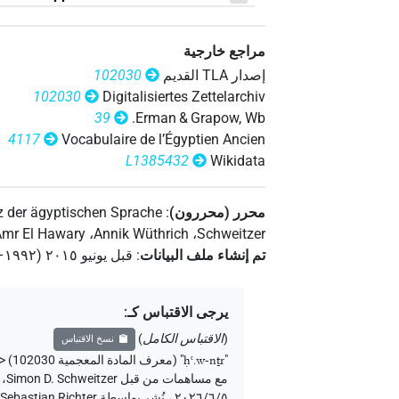
𓏤𓊹𓎛𓂝𓏤𓄹𓅆
)
1
(
| 1×
N.m:sg
مراجع خارجية
𓏤𓊹𓎛𓂝𓏤𓄹𓅆𓏥
)
1
(
| 1×
N.m:sg
إصدار‏ ‏TLA‏ القديم
102030
102030
Digitalisiertes Zettelarchiv
𓏤𓊹𓎛𓂝𓏤𓄹𓏥
6
،
5
،
4
،
3
،
2
،
1
(
| 8×
N.m:sg
39
Erman & Grapow, Wb.
4117
Vocabulaire de l’Égyptien Ancien
𓱼𓏤𓄹𓄹𓄹
)
1
(
| 1×
N.m:sg:stpr
L1385432
Wikidata
𔏳𓊹𓄹𓄹𓄹𓏥
| 1×
)
2
،
1
(
| 2×
.m:sg
N.m:sg
محرر (محررون)
:
 der ägyptischen Sprache
mr El Hawary
،
Annik Wüthrich
،
Schweitzer
𔏳𓊹𓎛𓂝𓄹𓏥
)
2
،
1
(
| 2×
N.m:sg
تم إنشاء ملف البيانات
:
قبل يونيو ۲۰۱٥ (۱۹۹۲–۲۰۱٥)
يرجى الاقتباس كـ
:
[]𓅆
)
1
(
| 1×
N.m:sg
(
الاقتباس الكامل
)
نسخ الاقتباس
"
ḥꜥ.w-nṯr
"
(معرف المادة المعجمية 102030) <https://thesaurus-linguae-aegyptiae.de/lemma/102030>
[]𓊹𓎛𓂝𓏏𓄹𓏥
)
1
(
| 1×
مع مساهمات من قبل
Simon D. Schweitzer
،
N.m:sg