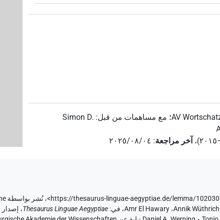
)
8
،
7
،
)
1
(
N
AV Wortschatz
؛
مع مساهمات من قبل
:
Simon D.
A
،
آخر مراجعة
:
٢٠٢٥/٠٨/٠٤
،
نُشر بواسطة AV Wortschatz der ägyptischen Sprache
Annik Wüthrich
،
Amr El Hawary
،
في
:
Thesaurus Linguae Aegyptiae
،