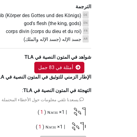
الترجمة
ib (Körper des Gottes und des Königs)
DE
god's flesh (the king, gods)
EN
corps divin (corps du dieu et du roi)
FR
جسد الإله (جسد الإله والملك)
AR
شواهد في المتون النصية في ‏TLA
أمثلة في 83 جمل
الإطار الزمني للتوثيق في المتون النصية في ‏TLA
التهجئة في المتون النصية في TLA
:
يسعدنا تلقي معلومات حول الأخطاء المحتملة
𓄹𓄹𓄹𓊹
)
1
(
| 1×
N.m:sg
𓄹𓄹𓄹𓊹𓏤
)
1
(
| 1×
N.m:sg