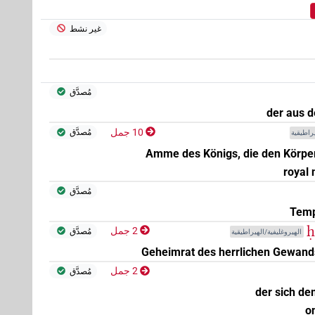
غير نشط
مُصدَّق
der aus 
10 جمل
)
1
(
| 1×
مُصدَّق
يراطيقية
N.m:sg
Amme des Königs, die den Körper
royal
مُصدَّق
Temp
ḥ
2 جمل
مُصدَّق
الهيروغليفية/الهيراطيقية
Geheimrat des herrlichen Gewands
2 جمل
مُصدَّق
der sich de
o