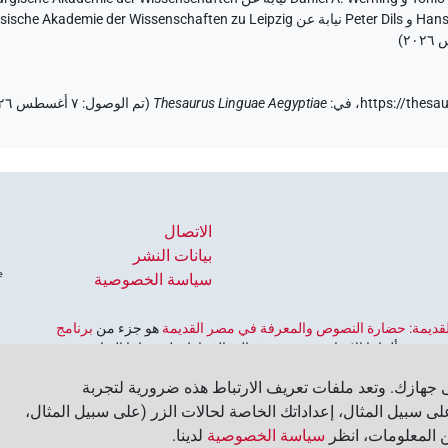
)
https://thesa
في
:
Thesaurus Linguae Aegyptiae
(
تم الوصول
:
٧ أغسطس ٢٠٢٦
)
1
(
N.m:s
الاتصال
بيانات النشر
سياسة الخصوصية
 القديمة: حضارة النصوص والمعرفة في مصر القديمة
هو جزء من
برنامج
ورية ألمانيا الاتحادية، وهو يهدف إلى الحفاظ على تراثنا الثقافي
لألمانية للعلوم والإنسانيات
‏.
جهازك. وتعد ملفات تعريف الارتباط هذه ضرورية لتجربة
ى سبيل المثال، إعداداتك الخاصة لحالات الزر (على سبيل المثال،
ن المعلومات، انظر
سياسة الخصوصية
لدينا.‏