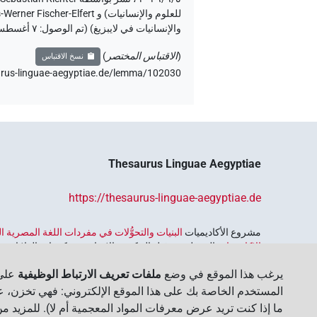
[]𓎛[]𓏥
)
1
(
| 1×
N.m:sg
والإنسانيات في لايبزيغ) (تم الوصول:
٧ أغسطس ٢٠٢٦
[]𓎛𓂝𓄹𓏥
)
1
(
| 1×
N.m:sg
(
الاقتباس المختصر
)
نسخ الاقتباس
urus-linguae-aegyptiae.de/lemma/102030،
[]𓎛𓂝𓏏𓄹𓏥
| 1×
)
2
،
1
(
| 2×
g
N.m:sg
[]𓏥
)
1
(
| 1×
N.m:sg
𓊹[][]𓄹
)
1
(
| 1×
N.m:sg
Thesaurus Linguae Aegyptiae
𓊹𓀭𓂝𓏏𓄹𓄹𓄹
)
1
(
| 1×
N.m:sg
https://thesaurus-linguae-aegyptiae.de
𓊹𓄹[][]
)
1
(
| 1×
N.m:sg
مشروع الأكاديميات ‏
البنيات والتحوُّلات في مفردات اللغة المصرية
الاكاديميات
الممول من قبل الحكومة الاتحادية وحكومات الولايات بجمه
𓊹𓎛[]𓄹𓏥𔏳
)
1
(
| 1×
N.m:sg
واسترجاعه واستكشافه. يُنسَّق البرنامج من قِبل
اتحاد الأكاديميات ا
يرغب هذا الموقع في وضع
ملفات تعريف الارتباط الوظيفية
على 
𓊹𓎛⸮𓂞?𓏏𓄹𓏥
)
1
(
| 1×
المستخدم الخاصة بك على هذا الموقع الإلكتروني: فهي تخزن، عل
N.m:sg
ما إذا كنت تريد عرض معرفات المواد المعجمية أم لا). للمزيد م