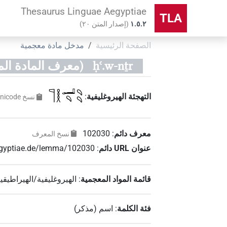
Thesaurus Linguae Aegyptiae
TLA
۱.٥.٢
(
إصدار المتن
٢٠
)
الصفحة الرئيسية
مدخل مادة معجمية
ḥꜥ.w-nṯr
(معرف المادة المعجمية
𓊹𓎛𓂝𓄹𓄹𓄹
التهجئة الهيروغليفية
:
نسخ‏ ‏Unicode
معرف دائم
:
102030
نسخ المعرف
عنوان‏ ‏URL‏ دائم
:
aegyptiae.de/lemma/102030
قائمة المواد المعجمية
:
الهيروغليفية/الهيراطيقي
فئة الكلمة
:
اسم
(
مذكر
)