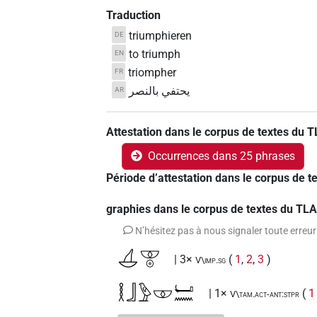
Traduction
triumphieren
DE
to triumph
EN
triompher
FR
يحتفي بالنصر
AR
Attestation dans le corpus de textes du 
Occurrences dans 25 phrases
Période d’attestation dans le corpus de 
graphies dans le corpus de textes du TL
N’hésitez pas à nous signaler toute erreur
𓋒𓎱𓇳
| 3×
(
1
,
2
,
3
)
V\imp.sg
𓎛𓃀𓅱𓎱𓂡𓈖
| 1×
(
1
V\tam.act-ant:stpr