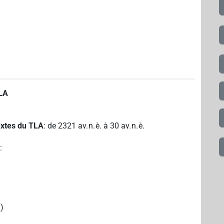
TLA
textes du TLA
:
de
2321
av. n. è.
à
30
av. n. è.
A
:
)