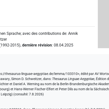
chen Sprache
;
avec des contributions de
:
Annik
tzer
 (1992-2015)
,
dernière révision
:
08.04.2025
tps://thesaurus-linguae-aegyptiae.de/lemma/103310>
,
édité par AV Wort
Hawary
,
Simon D. Schweitzer
,
dans
:
Thesaurus Linguae Aegyptiae
,
Édition 
 Richter et Daniel A. Werning au nom de la Berlin-Brandenburgische Aka
debourg) et Hans-Werner Fischer-Elfert et Peter Dils au nom de la Sächsi
 Leipzig) (consulté:
7.8.2026
)