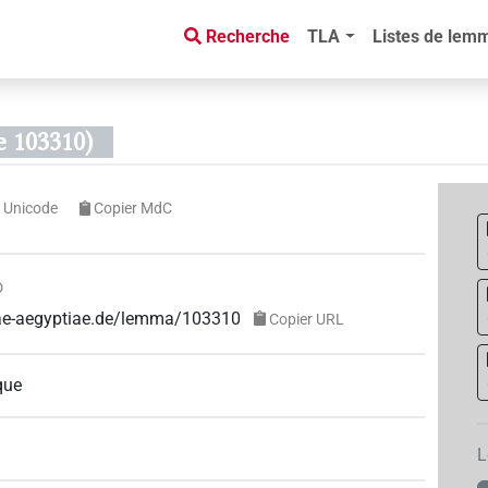
Recherche
TLA
Listes de lem
e 103310)
 Unicode
Copier MdC
D
guae-aegyptiae.de/lemma/103310
Copier URL
que
L