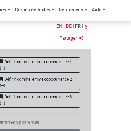
mes
Corpus de textes
Références
Aide
EN
|
DE
|
FR
|
ع
Partager
Définir comme lemme cooccurrence 1
(
–
)
Définir comme lemme cooccurrence 2
(
–
)
Définir comme lemme cooccurrence 3
(
–
)
emmes apparentés