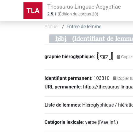
Thesaurus Linguae Aegyptiae
TLA
2.5.1
(
Édition du corpus
20
)
Accueil
Entrée de lemme
ḥꜣbi̯
(Identifiant de lemm
𓎛𓎱𓃀
graphie hiéroglyphique
:
Copier
Identifiant permanent
:
103310
Copier I
URL permanente
:
https://thesaurus-lin
Liste de lemmes
:
Hiéroglyphique / hiérati
Catégorie lexicale
:
verbe
(
IVae inf.
)