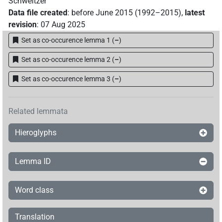
𓌉[]
Schweitzer
| 1×
(
1
)
V\res-3sg.m
Data file created
:
before June 2015 (1992–2015)
,
latest
𓌉𓆓𓇳
revision
:
07 Aug 2025
| 1×
(
1
)
V\tam.act-ant
Set as co-occurence lemma 1
(
–
)
𓌉𓆓𓇳[]
| 1×
(
1
)
V\tam.act
Set as co-occurence lemma 2
(
–
)
Set as co-occurence lemma 3
(
–
)
Related lemmata
Hieroglyphs
Lemma ID
Word class
Translation