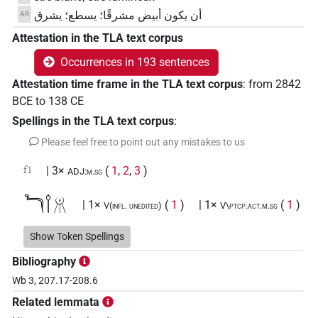
أن يكون أبيض مشرقًا؛ يسطع؛ يشرق
AR
Attestation in the TLA text corpus
Occurrences in 193 sentences
Attestation time frame in the TLA text corpus
:
from
2842
BCE
to
138
CE
Spellings in the TLA text corpus
:
Please feel free to point out any mistakes to us
f1
| 3×
(
1
,
2
,
3
)
ADJ:m.sg
𓆓𓌉𓻞
| 1×
(
1
)
| 1×
(
1
)
V(infl. unedited)
V\ptcp.act.m.sg
| 3×
(
1
,
2
,
3
)
V\tam.act
Show Token Spellings
𓇳𓌉𓆓
| 3×
(
1
,
2
,
3
)
V\tam.act
Bibliography
Wb 3, 207.17-208.6
𓇳𓌉𓆓
var
| 1×
(
1
)
V(infl. unedited)
Related lemmata