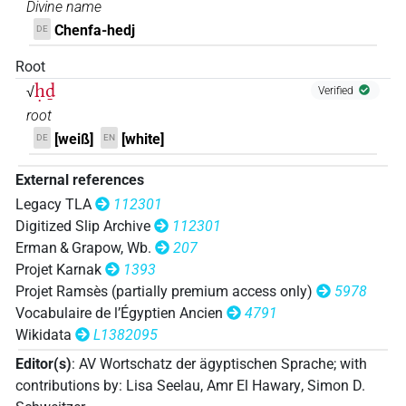
Divine name
𓎛𓌉
| 3×
(
1
,
2
,
3
)
V\ptcp.act.m.sg
Chenfa-hedj
DE
𓏏𓇳𓌉𓆓
| 1×
(
1
)
V(infl. unedited)
Root
ḥḏ
√
Verified
𓏏𓌉𓆓
| 1×
(
1
)
V(infl. unedited)
root
𔌷𓆓𓇳
[weiß]
[white]
DE
EN
| 1×
(
1
)
V\tam.act
External references
𓏏𓇳
O162
| 1×
(
1
)
V(infl. unedited)
Legacy TLA
112301
Digitized Slip Archive
112301
[]𓆓𓇳
| 1×
(
1
)
V\res-3sg.m
Erman & Grapow, Wb.
207
Projet Karnak
1393
[]𓆓𓻞[]
| 1×
(
1
)
V(infl. unedited)
Projet Ramsès (partially premium access only)
5978
Vocabulaire de l’Égyptien Ancien
4791
[]𓏏𓇳
| 1×
(
1
)
V\res-3sg.m
Wikidata
L1382095
⸮𓌉?
Editor(s)
:
AV Wortschatz der ägyptischen Sprache
;
with
| 1×
(
1
)
| 1×
(
1
)
V\ptcp.act.m.sg
V\res-3sg.m
contributions by
:
Lisa Seelau
,
Amr El Hawary
,
Simon D.