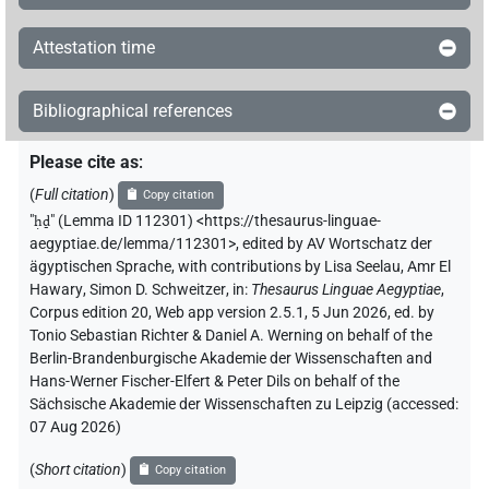
Attestation time
Bibliographical references
Please cite as
:
(
Full citation
)
Copy citation
"
ḥḏ
"
(Lemma ID 112301) <https://thesaurus-linguae-
aegyptiae.de/lemma/112301>
,
edited by AV Wortschatz der
ägyptischen Sprache
,
with contributions by
Lisa Seelau
,
Amr El
Hawary
,
Simon D. Schweitzer
,
in
:
Thesaurus Linguae Aegyptiae
,
Corpus edition 20, Web app version 2.5.1, 5 Jun 2026, ed. by
Tonio Sebastian Richter & Daniel A. Werning on behalf of the
Berlin-Brandenburgische Akademie der Wissenschaften and
Hans-Werner Fischer-Elfert & Peter Dils on behalf of the
Sächsische Akademie der Wissenschaften zu Leipzig (accessed:
07 Aug 2026
)
(
Short citation
)
Copy citation