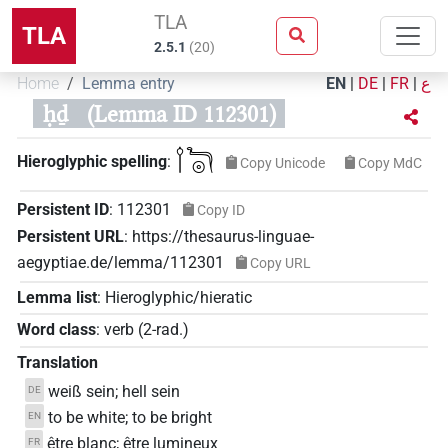
TLA
TLA
2.5.1
(
20
)
Home
Lemma entry
EN
|
DE
|
FR
|
ع
ḥḏ
(Lemma ID 112301)
𓌉𓆓𓇳
Hieroglyphic spelling
:
Copy Unicode
Copy MdC
Persistent ID
:
112301
Copy ID
Persistent URL
:
https://thesaurus-linguae-
aegyptiae.de/lemma/112301
Copy URL
Lemma list
:
Hieroglyphic/hieratic
Word class
:
verb
(
2-rad.
)
Translation
weiß sein; hell sein
DE
to be white; to be bright
EN
être blanc; être lumineux
FR