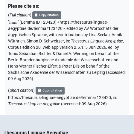
Please cite as
:
(
Full citation
)
Copy citation
"
ẖnm
"
(Lemma ID 123420) <https://thesaurus-linguae-
aegyptiae.de/lemma/123420>
,
edited by AV Wortschatz der
ägyptischen Sprache
,
with contributions by
Lisa Seelau
,
Annik
Wüthrich
,
Simon D. Schweitzer
,
in
:
Thesaurus Linguae Aegyptiae
,
Corpus edition 20, Web app version 2.5.1, 5 Jun 2026, ed. by
Tonio Sebastian Richter & Daniel A. Werning on behalf of the
Berlin-Brandenburgische Akademie der Wissenschaften and
Hans-Werner Fischer-Elfert & Peter Dils on behalf of the
Sächsische Akademie der Wissenschaften zu Leipzig (accessed:
09 Aug 2026
)
(
Short citation
)
Copy citation
https://thesaurus-linguae-aegyptiae.de/lemma/123420,
in
:
Thesaurus Linguae Aegyptiae
(
accessed
:
09 Aug 2026
)
Thesaurus Linguae Aegyptiae