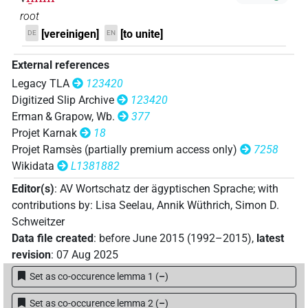
𓎸𓅓[]𓏛[]
root
| 1×
(
1
)
V\tam.act-ant:stpr
[vereinigen]
[to unite]
DE
EN
𓎸𓅓⸮𓏛?
| 1×
(
1
)
V\res-3sg.m
External references
𓎸𓅓𓇋𓇋𓏲
Legacy TLA
123420
⸮?
| 1×
(
1
)
V\tam.act:stpr
Digitized Slip Archive
123420
𓎸𓅓𓏏𓏛
Erman & Grapow, Wb.
377
| 1×
(
1
)
| 1×
(
1
)
V\imp.pl
V\tam.act:stpr
Projet Karnak
18
𓎸𓅱
Projet Ramsès (partially premium access only)
7258
| 1×
(
1
)
V\tam.act
Wikidata
L1381882
Editor(s)
:
AV Wortschatz der ägyptischen Sprache
;
with
contributions by
:
Lisa Seelau
,
Annik Wüthrich
,
Simon D.
Schweitzer
Data file created
:
before June 2015 (1992–2015)
,
latest
revision
:
07 Aug 2025
Set as co-occurence lemma 1
(
–
)
Set as co-occurence lemma 2
(
–
)