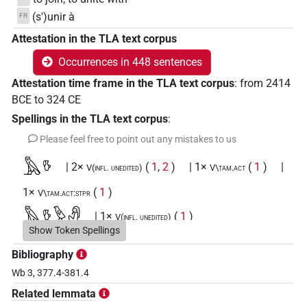
(s')unir à
FR
Attestation in the TLA text corpus
Occurrences in 448 sentences
Attestation time frame in the TLA text corpus
:
from
2414
BCE
to
324
CE
Spellings in the TLA text corpus
:
Please feel free to point out any mistakes to us
𓅓𓎸
| 2×
(
1
,
2
)
| 1×
(
1
)
|
V(infl. unedited)
V\tam.act
1×
(
1
)
V\tam.act:stpr
𓅓𓎸𓅱𓀭
| 1×
(
1
)
V(infl. unedited)
Show Token Spellings
𓅓𓎸𓈖
| 4×
(
1
,
2
,
3
,
4
)
V\tam.act-ant:stpr
Bibliography
Wb 3, 377.4-381.4
𓅓𓎸𓏛
| 2×
(
1
,
2
)
V\tam.act
Related lemmata