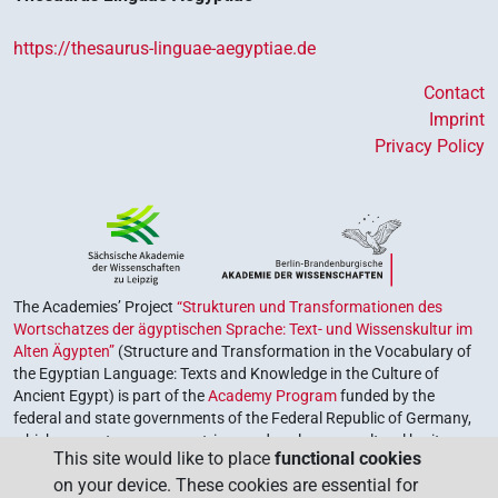
https://thesaurus-linguae-aegyptiae.de
Contact
Imprint
Privacy Policy
The Academies’ Project
“Strukturen und Transformationen des
Wortschatzes der ägyptischen Sprache: Text- und Wissenskultur im
Alten Ägypten”
(Structure and Transformation in the Vocabulary of
the Egyptian Language: Texts and Knowledge in the Culture of
Ancient Egypt) is part of the
Academy Program
funded by the
federal and state governments of the Federal Republic of Germany,
which serves to preserve, retrieve and explore our cultural heritage.
This site would like to place
functional cookies
The program is coordinated by the
Union of the German Academies
on your device. These cookies are essential for
of Sciences and Humanities
.