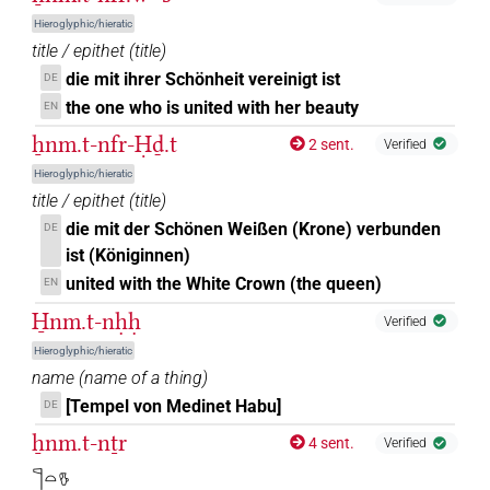
𓎸𓐝𓈖
| 1×
(
1
)
V\tam.act-ant:stpr
Hieroglyphic/hieratic
𓎸𓐝𓏏
title / epithet
(
title
)
| 1×
(
1
)
V\ptcp.act.m.sg
die mit ihrer Schönheit vereinigt ist
DE
𓎸𓐝𓏏𓏲
the one who is united with her beauty
EN
| 1×
(
1
)
V\res-2sg.m
ẖnm.t-nfr-Ḥḏ.t
2 sent.
Verified
𓎸𓐝𓏛
| 1×
(
1
)
| 1×
(
1
)
|
V\ptcp.act.m.pl
V\tam.act:stpr
Hieroglyphic/hieratic
title / epithet
(
title
)
1×
(
1
)
V\tam.pass
die mit der Schönen Weißen (Krone) verbunden
DE
𓎸𓐝𓏛𓎡𓀀
| 1×
(
1
)
V\res-1sg
ist (Königinnen)
united with the White Crown (the queen)
𓎸𓰮𓏛
EN
| 2×
(
1
,
2
)
V(infl. unedited)
H̱nm.t-nḥḥ
Verified
𓎸𓰮𓏛𓈖
| 1×
(
1
)
V(infl. unedited)
Hieroglyphic/hieratic
name
(
name of a thing
)
𓏌𓅓𓈖
| 1×
(
1
)
V(infl. unedited)
[Tempel von Medinet Habu]
DE
ẖnm.t-nṯr
𓐍𓈖𓌰𓅓𔏳𓂉𓏛𓈖
4 sent.
Verified
| 1×
(
1
)
V(infl. unedited)
𓊹𓏏𓎸