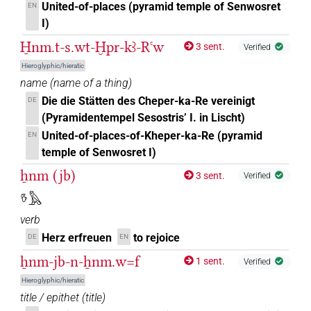
United-of-places (pyramid temple of Senwosret
EN
𓈖
F105
| 1×
(
1
)
V\tam.act-ant:stpr
I)
H̱nm.t-s.wt-Ḫpr-kꜣ-Rꜥw
3 sent.
𓏌
Verified
F105
| 1×
(
1
)
| 1×
(
1
V(infl. unedited)
V\tam.act-ant:stpr
Hieroglyphic/hieratic
)
name
(
name of a thing
)
𓏏𓏲
Die die Stätten des Cheper-ka-Re vereinigt
DE
F105
| 2×
(
1
,
2
)
V\tam-pass
(Pyramidentempel Sesostris’ I. in Lischt)
US9W9BVARA
United-of-places-of-Kheper-ka-Re (pyramid
| 1×
(
1
)
| 1×
(
1
)
EN
V\inf
V\tam.act
temple of Senwosret I)
𓍘
US9W9BVARA
| 1×
(
1
)
V\res-3sg.m
ẖnm (jb)
3 sent.
Verified
𓎸𓅓
𓐝
W42A
| 1×
(
1
)
V\tam.act:stpr
verb
[]⸮𓎸?
| 1×
(
1
)
Herz erfreuen
to rejoice
V\tam.act:stpr
DE
EN
ẖnm-jb-n-ẖnm.w=f
1 sent.
Verified
[]𓅓
| 1×
(
1
)
| 1×
(
1
)
| 3×
V\imp.sg
V\tam.act
Hieroglyphic/hieratic
(
1
,
2
,
3
)
V\tam.act:stpr
title / epithet
(
title
)