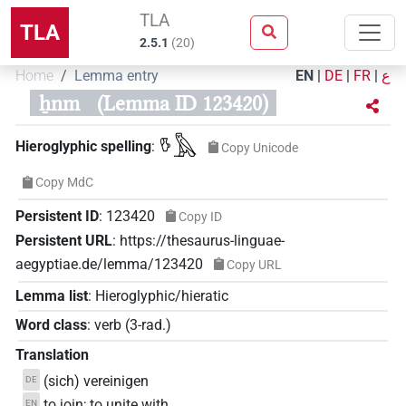
TLA
TLA
2.5.1
(
20
)
Home
Lemma entry
EN
|
DE
|
FR
|
ع
ẖnm
(Lemma ID 123420)
𓎸𓅓
Hieroglyphic spelling
:
Copy Unicode
Copy MdC
Persistent ID
:
123420
Copy ID
Persistent URL
:
https://thesaurus-linguae-
aegyptiae.de/lemma/123420
Copy URL
Lemma list
:
Hieroglyphic/hieratic
Word class
:
verb
(
3-rad.
)
Translation
(sich) vereinigen
DE
to join; to unite with
EN