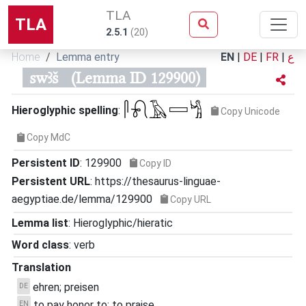
TLA
TLA
2.5.1
(
20
)
Home
Lemma entry
EN
|
DE
|
FR
|
ع
swꜣš
(Lemma ID 129900)
𓋴𓍯𓄿𓈙𓀜
Hieroglyphic spelling
:
Copy Unicode
Copy MdC
Persistent ID
:
129900
Copy ID
Persistent URL
:
https://thesaurus-linguae-
aegyptiae.de/lemma/129900
Copy URL
Lemma list
:
Hieroglyphic/hieratic
Word class
:
verb
Translation
ehren; preisen
DE
to pay honor to; to praise
EN