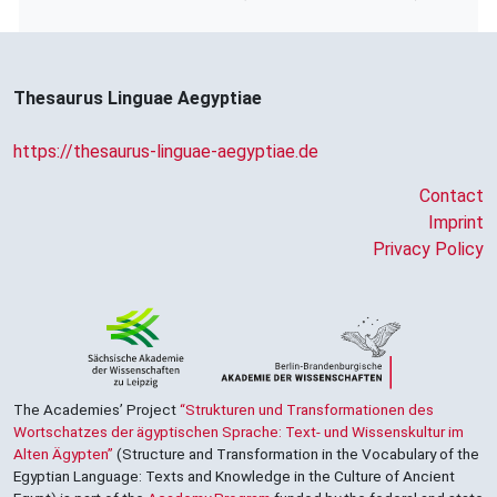
𓋴𓏲𓏲𓀢𓏌
| 1×
(
1
)
V\tam.act-ant:stpr
[]⸮𓏛?
| 1×
(
1
)
V(infl. unedited)
Thesaurus Linguae Aegyptiae
[]𓈚𓈖
| 1×
(
1
)
V\tam.act-ant:stpr
https://thesaurus-linguae-aegyptiae.de
[]𓍯𓈙
Contact
| 1×
(
1
)
V\tam.act
Imprint
[]𓍯𓈙𓀢
Privacy Policy
| 1×
(
1
)
V\inf
𓊃𓍯𓄿
𓀢
US9N37VARB
| 1×
(
1
)
V\imp.pl
𓊃𓍯𓈙
US9A4VARA
| 1×
(
1
)
V\inf
𓋴[]𓀢
The Academies’ Project
“Strukturen und Transformationen des
| 1×
(
1
)
V\inf
Wortschatzes der ägyptischen Sprache: Text- und Wissenskultur im
Alten Ägypten”
(Structure and Transformation in the Vocabulary of the
𓋴𓅱𓈙𓀃
| 1×
(
1
)
V\inf
Egyptian Language: Texts and Knowledge in the Culture of Ancient