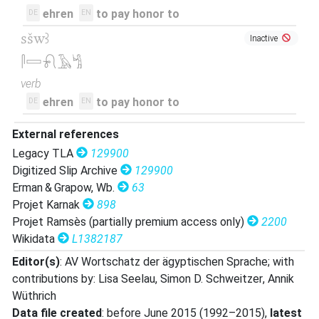
𓋴𓍯𓄿𓈙𓀢𓏛
| 2×
(
1
,
2
)
| 1×
(
1
V\imp.pl
V\inf
ehren
to pay honor to
DE
EN
)
| 1×
(
1
)
V\tam.act:stpr
sšwꜣ
Inactive
𓋴𓍯𓄿𓈙𓀢𓏛𓏥
| 1×
(
1
)
| 1×
V(infl. unedited)
𓋴𓈙𓍯𓄿𓀜
(
1
)
V\inf
verb
𓋴𓍯𓄿𓈙𓀢𓏥
ehren
to pay honor to
DE
EN
| 1×
(
1
)
V\inf
External references
𓋴𓍯𓄿𓈙𓀢𓏭𓏛
| 1×
(
1
)
V\tam.act:stpr
Legacy TLA
129900
𓋴𓍯𓄿𓈙𓈖
Digitized Slip Archive
129900
| 1×
(
1
)
V(infl. unedited)
Erman & Grapow, Wb.
63
𓋴𓍯𓄿𓈙𓍯𓄿𓀢
Projet Karnak
898
| 1×
(
1
)
V(infl. unedited)
Projet Ramsès (partially premium access only)
2200
𓋴𓍯𓄿𓈚𓀠
Wikidata
L1382187
| 1×
(
1
)
V\tam.act:stpr
Editor(s)
:
AV Wortschatz der ägyptischen Sprache
;
with
𓋴𓍯𓄿𓔄𓏛
| 1×
(
1
)
V\tam.act:stpr
contributions by
:
Lisa Seelau
,
Simon D. Schweitzer
,
Annik
Wüthrich
𓋴𓍯𓄿𔏳𓈙𓀢
| 1×
(
1
)
V(infl. unedited)
Data file created
:
before June 2015 (1992–2015)
,
latest