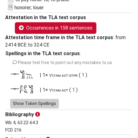
honorer; louer
FR
Attestation in the TLA text corpus
Occurrences in 158 sentences
Attestation time frame in the TLA text corpus
:
from
2414
BCE
to
324
CE
Spellings in the TLA text corpus
:
Please feel free to point out any mistakes to us
𓊃𓀢𓥪
| 1×
(
1
)
V\tam.act:stpr
𓊃𓆄𓏲𓏭𓀢
| 1×
(
1
)
V\tam.act
𓊃𓍯𓄿𓈙𓀢
Show Token Spellings
| 1×
(
1
)
V\tam.act:stpr
Bibliography
𓊃𓍯𓄿𓈙𓀢𓏛
| 1×
(
1
)
V\tam.act:stpr
Wb 4, 63.22-64.3
FCD 216
𓊃𓍯𓄿𓈙𓀢𓏛𓏥
| 1×
(
1
)
V\imp.pl