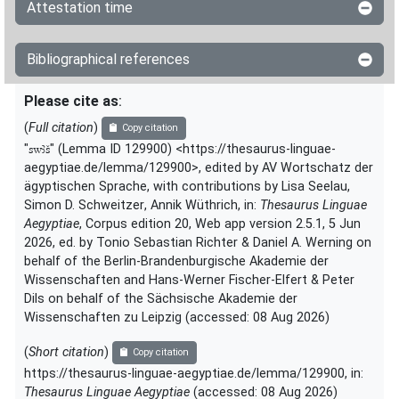
Attestation time
𓋴𓍯𓈙𓏲
| 1×
(
1
)
V\tam.act:stpr
𓋴𓍯𓈚𓀠
Bibliographical references
| 1×
(
1
)
V\ptcp.act.m.sg
𓋴𓏲𓈙𓀢𓏛𓏥
Please cite as
:
| 1×
(
1
)
V\inf
(
Full citation
)
Copy citation
𓋴𓏲𓈙𓄿𓀢𓏛𓏥
| 1×
(
1
)
V\inf
"
swꜣš
"
(Lemma ID 129900) <https://thesaurus-linguae-
aegyptiae.de/lemma/129900>
,
edited by AV Wortschatz der
𓋴𓏲𓈙𓏛
ägyptischen Sprache
,
with contributions by
Lisa Seelau
,
| 1×
(
1
)
| 1×
(
1
)
V\inf
V\tam.act:stpr
Simon D. Schweitzer
,
Annik Wüthrich
,
in
:
Thesaurus Linguae
𓋴𓏲𓈙𓏲
Aegyptiae
,
Corpus edition 20, Web app version 2.5.1, 5 Jun
| 1×
(
1
)
V(infl. unedited)
2026, ed. by Tonio Sebastian Richter & Daniel A. Werning on
behalf of the Berlin-Brandenburgische Akademie der
𓋴𓏲𓏲𓀢
| 2×
(
1
,
2
)
| 1×
(
1
)
|
V(infl. unedited)
V\imp.pl
Wissenschaften and Hans-Werner Fischer-Elfert & Peter
Dils on behalf of the Sächsische Akademie der
1×
(
1
)
| 1×
(
1
)
| 1×
(
1
V\inf
V\inf:stpr
V\ptcp.act.f.sg
Wissenschaften zu Leipzig (accessed:
08 Aug 2026
)
)
| 1×
(
1
)
| 4×
(
1
,
2
,
3
,
4
)
V\tam.act
V\tam.act:stpr
𓋴𓏲𓏲𓀢𓈖
(
Short citation
)
Copy citation
| 1×
(
1
)
V\tam.act-ant:stpr
https://thesaurus-linguae-aegyptiae.de/lemma/129900,
in
:
Thesaurus Linguae Aegyptiae
(
accessed
:
08 Aug 2026
)