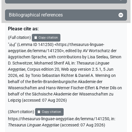
𓋴𓌉𓆓
sic
| 1×
(
1
)
V\ptcp.act.m.sg
Bibliographical references
𓋴𓌉𓆓[]
| 1×
(
1
)
| 1×
(
1
)
V\inf
V\ptcp.act.m.sg
Please cite as
:
𓋴𓌉𓆓𓅱𓻞
| 1×
(
1
)
V\inf
(
Full citation
)
Copy citation
𓋴𓌉𓆓𓇳
"
sḥḏ
"
(Lemma ID 141250) <https://thesaurus-linguae-
| 1×
(
1
)
ADJ-excl
aegyptiae.de/lemma/141250>
,
edited by AV Wortschatz der
ägyptischen Sprache
,
with contributions by
Lisa Seelau
,
Simon
𓋴𓌉𓆓𓇳
US1Z2BEXTU
| 1×
(
1
)
V\tam.pass
D. Schweitzer
,
Mohamed Sherif Ali
,
in
:
Thesaurus Linguae
Aegyptiae
,
Corpus edition 20, Web app version 2.5.1, 5 Jun
𓋴𓌉𓆓𓇳𓏏
Z2D
| 1×
(
1
)
V\rel.f.pl-ant
2026, ed. by Tonio Sebastian Richter & Daniel A. Werning on
behalf of the Berlin-Brandenburgische Akademie der
𓋴𓌉𓆓𓇳𓏥
Wissenschaften and Hans-Werner Fischer-Elfert & Peter Dils on
| 1×
(
1
)
V\inf
behalf of the Sächsische Akademie der Wissenschaften zu
Leipzig (accessed:
07 Aug 2026
)
𓋴𓌉𓏏𓇳
Z5A
Z5A
| 1×
(
1
)
V(infl. unedited)
(
Short citation
)
Copy citation
𓋴𓐩𓆓𓇳
| 1×
(
1
)
V\tam.act:stpr
https://thesaurus-linguae-aegyptiae.de/lemma/141250,
in
:
Thesaurus Linguae Aegyptiae
(
accessed
:
07 Aug 2026
)
𓌉𓆓
| 1×
(
1
)
V\ptcp.act.m.pl