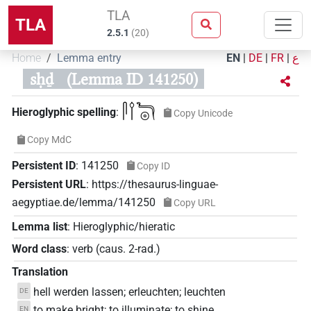
TLA
TLA
2.5.1
(
20
)
Home
Lemma entry
EN
|
DE
|
FR
|
ع
sḥḏ
(Lemma ID 141250)
𓋴𓌉𓆓𓇳
Hieroglyphic spelling
:
Copy Unicode
Copy MdC
Persistent ID
:
141250
Copy ID
Persistent URL
:
https://thesaurus-linguae-
aegyptiae.de/lemma/141250
Copy URL
Lemma list
:
Hieroglyphic/hieratic
Word class
:
verb
(
caus. 2-rad.
)
Translation
hell werden lassen; erleuchten; leuchten
DE
to make bright; to illuminate; to shine
EN