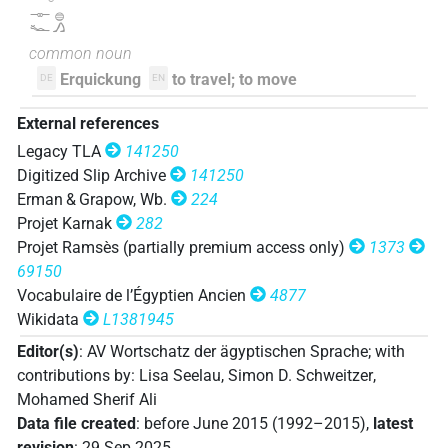
𓊃𓆑𓐍𓂻
𔌮𓋑𓇳
| 1×
(
1
)
| 1×
(
1
)
V(infl. unedited)
V\ptcp.act.m.sg
common noun
Erquickung
to travel; to move
DE
EN
[]𓆓𓇳
| 1×
(
1
)
V\tam.act:stpr
External references
Legacy TLA
141250
[]𓆓𓇳𓈖
| 1×
(
1
)
V\tam.act-ant:stpr
Digitized Slip Archive
141250
Erman & Grapow, Wb.
224
[]𓋑[]𓇳
| 1×
(
1
)
V\imp.sg
Projet Karnak
282
Projet Ramsès (partially premium access only)
1373
[]𓌉𓆓𓇳
| 2×
(
1
,
2
)
| 1×
(
1
)
| 1×
V\inf
V\ptcp.act.m.sg
69150
Vocabulaire de l’Égyptien Ancien
4877
(
1
)
V\tam.act:stpr
Wikidata
L1381945
[]𓌉𓆓𓇳[]
| 1×
(
1
)
V\tam.act-ant:stpr
Editor(s)
:
AV Wortschatz der ägyptischen Sprache
;
with
⸮𓊃?𔌮𓋑𓇳
contributions by
:
Lisa Seelau
,
Simon D. Schweitzer
,
| 1×
(
1
)
V\ptcp.act.m.sg
Mohamed Sherif Ali
𓇋[]𓆓
Data file created
:
before June 2015 (1992–2015)
,
latest
| 1×
(
1
)
V\imp.sg
revision
:
29 Sep 2025