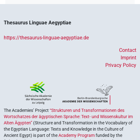
𓌉𓆓𓇳
| 3×
(
1
,
2
,
3
)
V\tam.act:stpr
Thesaurus Linguae Aegyptiae
https://thesaurus-linguae-aegyptiae.de
Contact
Imprint
Privacy Policy
The Academies’ Project
“Strukturen und Transformationen des
Wortschatzes der ägyptischen Sprache: Text- und Wissenskultur im
Alten Ägypten”
(Structure and Transformation in the Vocabulary of
the Egyptian Language: Texts and Knowledge in the Culture of
Ancient Egypt) is part of the
Academy Program
funded by the