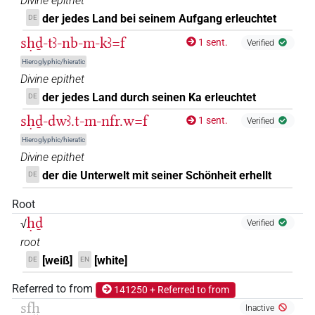
𓋴𓌉𓏏𓇳
Divine epithet
| 1×
(
1
)
| 1×
(
1
)
V\ptcp.act.f.sg
V\rel.f.sg
der jedes Land bei seinem Aufgang erleuchtet
DE
𓋴𓌉𓻞
| 1×
(
1
)
V\ptcp.act.m.sg
sḥḏ-tꜣ-nb-m-kꜣ=f
1 sent.
Verified
Hieroglyphic/hieratic
𓋴𓌋
| 1×
(
1
)
V\tam.act:stpr
Divine epithet
der jedes Land durch seinen Ka erleuchtet
DE
𓋴𓎗𓆓𓇳
| 1×
(
1
)
V\inf
sḥḏ-dwꜣ.t-m-nfr.w=f
1 sent.
Verified
𓋴𓎛𓆓𓅱𓇳𓏥
| 1×
(
1
)
V(infl. unedited)
Hieroglyphic/hieratic
Divine epithet
𓋴𓎛𓆓𓇳
| 1×
(
1
)
V\ptcp.act.m.sg
der die Unterwelt mit seiner Schönheit erhellt
DE
𓋴𓎛𓆓𓇳𓻞
Root
| 1×
(
1
)
V\tam.act
ḥḏ
√
Verified
𓋴𓎛𓆓𓇳𓻞𓏥
| 1×
(
1
)
root
V\inf:stpr
[weiß]
[white]
DE
EN
𓋴𓻞𓌉𓆓
| 1×
(
1
)
V\tam.act:stpr
Referred to from
141250 + Referred to from
𓎃𓋑𓇳𓏤
sfḫ
| 1×
(
1
)
Inactive
V(infl. unedited)