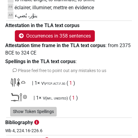
éclairer; illuminer; mettre en évidence
FR
ينوَّر، يُضيء
AR
Attestation in the TLA text corpus
Occurrences in 358 sentences
Attestation time frame in the TLA text corpus
:
from
2375
BCE
to
324
CE
Spellings in the TLA text corpus
:
Please feel free to point out any mistakes to us
𓇋𓋴𓌋𓏏
| 1×
(
1
)
V\ptcp.act.f.sg
𓊃𓆓𓌉𓇳
| 1×
(
1
)
V(infl. unedited)
𓊃𓆓𓌉𓇳𓈖
Show Token Spellings
| 1×
(
1
)
V(infl. unedited)
Bibliography
𓊃𓇳𓌉𓆓
| 3×
(
1
,
2
,
3
)
| 1×
V\ptcp.act.f.sg
Wb 4, 224.16-226.6