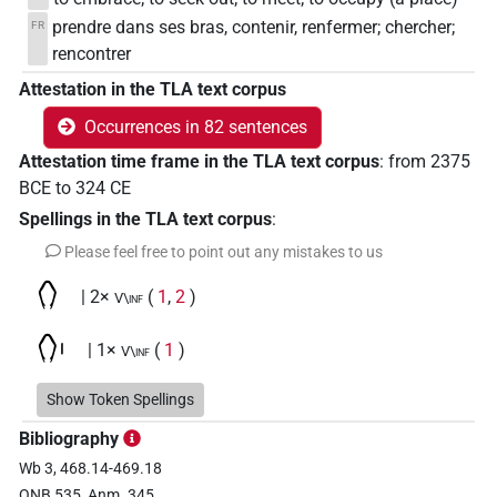
prendre dans ses bras, contenir, renfermer; chercher;
FR
rencontrer
Attestation in the TLA text corpus
Occurrences in 82 sentences
Attestation time frame in the TLA text corpus
:
from
2375
BCE
to
324
CE
Spellings in the TLA text corpus
:
Please feel free to point out any mistakes to us
𓂘
| 2×
(
1
,
2
)
V\inf
𓂘𓏤
| 1×
(
1
)
V\inf
𓊃𓂘𓈀𓍘
Show Token Spellings
| 1×
(
1
)
V\rel.f.sg:stpr
Bibliography
𓊃𓂘𓏌𓏏
| 1×
(
1
)
| 1×
(
1
)
V\rel.f.sg:stpr
V\rel.f.sg:stpr
Wb 3, 468.14-469.18
ONB 535, Anm. 345