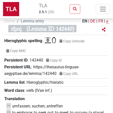
TLA
TLA
2.5.1
(
20
)
Home
Lemma entry
EN
|
DE
|
FR
|
ع
zḫni̯
(Lemma ID 142440)
𓊃𓐍𓈖𓂘
Hieroglyphic spelling
:
Copy Unicode
Copy MdC
Persistent ID
:
142440
Copy ID
Persistent URL
:
https://thesaurus-linguae-
aegyptiae.de/lemma/142440
Copy URL
Lemma list
:
Hieroglyphic/hieratic
Word class
:
verb
(
IVae inf.
)
Translation
umfassen; suchen; antreffen
DE
to embrace; to seek out; to meet; to occupy (a place)
EN