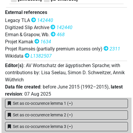
𓋴𓐍𓈖𓏭𓂘𓀜
| 1×
(
1
)
V\tam.act:stpr
External references
Legacy TLA
142440
𓋴𓐍𓈖𔏳𓏌𓏲𓂘
| 1×
(
1
)
V(infl. unedited)
Digitized Slip Archive
142440
Erman & Grapow, Wb.
468
𓋴𓐍𓏌𓂘
| 1×
(
1
)
V\ptcp.act.m.sg
Projet Karnak
1634
Projet Ramsès (partially premium access only)
2311
𓋴𓐍𓏴𓂞𓈖
| 1×
(
1
)
V(infl. unedited)
Wikidata
L1382507
Editor(s)
:
AV Wortschatz der ägyptischen Sprache
;
with
D199
| 1×
(
1
)
| 1×
(
1
)
V\ptcp.act.f.sg
V\tam.act
contributions by
:
Lisa Seelau
,
Simon D. Schweitzer
,
Annik
Wüthrich
[]𓂘𓈖
| 1×
(
1
)
V\tam.act-ant:stpr
Data file created
:
before June 2015 (1992–2015)
,
latest
revision
:
07 Aug 2025
[]𓐍𓈖𓏌[]
| 1×
(
1
)
V\tam.act
Set as co-occurence lemma 1
(
–
)
⸮
?⸮𓀭?
D199
| 1×
(
1
)
V\ptcp.act.m.sg
Set as co-occurence lemma 2
(
–
)
⸮𓊃?⸮𓐍?𓈖𓂻𓈖
| 1×
(
1
)
V\tam.act-ant:stpr
Set as co-occurence lemma 3
(
–
)