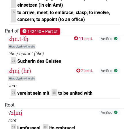
einsetzen (in ein Amt)
𓊃𓐍𓈖𓈖𓂡
to arrive, meet; to embrace, clasp; to involve,
| 1×
(
1
)
EN
V~ipfv.act:stpr
concern; to appoint (to an office)
𓊃𓐍𓈖𓏌𓏲𓂘𓈖
| 1×
(
1
)
V(infl. unedited)
Part of
142440 + Part of
zḫn.t-ꜣḫ
𓊃𓐍𓈖𓏛
11 sent.
Verified
| 1×
(
1
)
V(infl. unedited)
Hieroglyphic/hieratic
𓋴𓐍𓈖𓂖
title / epithet
(
title
)
| 2×
(
1
,
2
)
| 1×
(
1
)
V\inf:stpr
V\tam.act
Sucherin des Geistes
DE
𓋴𓐍𓈖𓂘
| 1×
(
1
)
| 1×
(
1
)
V(infl. unedited)
V\tam.act:stpr
zḫni̯ (ḥr)
2 sent.
Verified
Hieroglyphic/hieratic
𓋴𓐍𓈖𓂘𓂡𓈖
| 1×
(
1
)
V\tam.act-ant:stpr
verb
vereint sein mit
to be united with
𓋴𓐍𓈖𓂘𓏤𓂡𓈖
DE
EN
| 1×
(
1
)
V\rel.f.sg-ant:stpr
Root
𓋴𓐍𓈖𓂻𓈖
| 1×
(
1
)
V(infl. unedited)
zḫni̯
√
Verified
root
𓋴𓐍𓈖𓇍𓇋𔏳𓂻
| 1×
(
1
)
V\inf
[umfassen]
[to embrace]
DE
EN