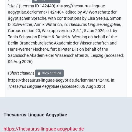
𓋴𓐍[]𓂘
| 1×
(
1
)
V\tam.act:stpr
"
zḫni̯
"
(Lemma ID 142440) <https://thesaurus-linguae-
aegyptiae.de/lemma/142440>
,
edited by AV Wortschatz der
𓋴𓐍𓈖
D198
| 1×
(
1
)
V(infl. unedited)
ägyptischen Sprache
,
with contributions by
Lisa Seelau
,
Simon
D. Schweitzer
,
Annik Wüthrich
,
in
:
Thesaurus Linguae Aegyptiae
,
𓋴𓐍𓈖
𓂞
D198
| 1×
(
1
)
V(infl. unedited)
Corpus edition 20, Web app version 2.5.1, 5 Jun 2026, ed. by
Tonio Sebastian Richter & Daniel A. Werning on behalf of the
𓋴𓐍𓈖𓅱𓏌
𓂡
D199
Berlin-Brandenburgische Akademie der Wissenschaften and
| 1×
(
1
)
V\inf:stpr
Hans-Werner Fischer-Elfert & Peter Dils on behalf of the
𓋴𓐍𓈖𓋴𓇋𓏛𓏥
Sächsische Akademie der Wissenschaften zu Leipzig (accessed:
| 1×
(
1
)
V\rel.f.sg:stpr
06 Aug 2026
)
𓋴𓐍𓏌
D335
| 1×
(
1
)
V\inf
(
Short citation
)
Copy citation
https://thesaurus-linguae-aegyptiae.de/lemma/142440,
in
:
Thesaurus Linguae Aegyptiae
(
accessed
:
06 Aug 2026
)
Thesaurus Linguae Aegyptiae
https://thesaurus-linguae-aegyptiae.de