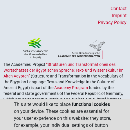
Contact
Imprint
Privacy Policy
The Academies’ Project
“Strukturen und Transformationen des
Wortschatzes der ägyptischen Sprache: Text- und Wissenskultur im
Alten Ägypten”
(Structure and Transformation in the Vocabulary of
the Egyptian Language: Texts and Knowledge in the Culture of
Ancient Egypt) is part of the
Academy Program
funded by the
federal and state governments of the Federal Republic of Germany,
which serves to preserve, retrieve and explore our cultural heritage.
This site would like to place
functional cookies
The program is coordinated by the
Union of the German Academies
on your device. These cookies are essential for
of Sciences and Humanities
.
your user experience on this website: they store,
for example, your individual settings of button