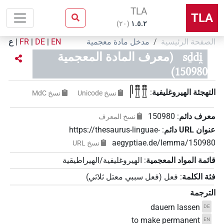
TLA
TLA
)
٢٠
(
۱.٥.٢
الصفحة الرئيسية
مدخل مادة معجمية
EN
|
DE
|
FR
|
ع
sḏdi̯
(معرف المادة المعجمية
150980)
𓋴𓊽𓊽
التهجئة الهيروغليفية
:
نسخ‏ ‏Unicode
نسخ‏ ‏MdC
معرف دائم
:
150980
نسخ المعرف
عنوان‏ ‏URL‏ دائم
:
https://thesaurus-linguae-
aegyptiae.de/lemma/150980
نسخ‏ ‏URL
قائمة المواد المعجمية
:
الهيروغليفية/الهيراطيقية
فئة الكلمة
:
فعل
(
فعل سببي معتل ثلاثي
)
الترجمة
dauern lassen
DE
to make permanent
EN