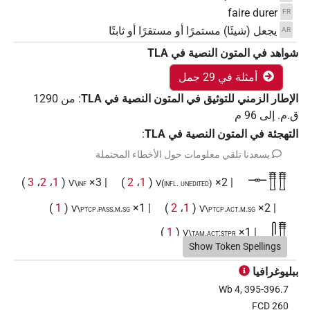
faire durer
FR
يجعل (شيئَا) مستمرًا أو مستقرًا أو ثابتًا
AR
شواهد في المتون النصية في ‏TLA
أمثلة في 29 جمل
الإطار الزمني للتوثيق في المتون النصية في ‏TLA
:
من
1290
ق.م.
إلى
96
م
التهجئة في المتون النصية في TLA
:
يسعدنا تلقي معلومات حول الأخطاء المحتملة
𓊃𓊽𓊽
)
3
،
2
،
1
(
| 3×
)
2
،
1
(
| 2×
V\inf
V(infl. unedited)
)
1
(
| 1×
)
2
،
1
(
| 2×
V\ptcp.pass.m.sg
V\ptcp.act.m.sg
𓋴𓊽
)
1
(
| 1×
V\tam.act:stpr
Show Token Spellings
𓋴𓊽𓊽
1
(
| 1×
)
2
،
1
(
| 2×
)
1
(
| 1×
V\inf
V\imp.sg
V\imp
ببليوغرافيا
Wb 4, 395-396.7
)
4
،
3
،
2
،
1
(
| 4×
)
1
(
| 1×
)
V\tam.act:stpr
V\inf:stpr
FCD 260