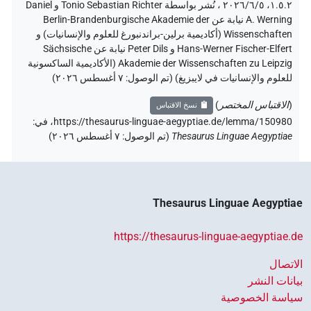
۱.٥.٢، ٢٠٢٦/٦/٥ ، نُشر بواسطة Tonio Sebastian Richter و Daniel
A. Werning نيابة عن Berlin-Brandenburgische Akademie der
Wissenschaften (أكاديمية برلين-براندنبورغ للعلوم والإنسانيات) و
Hans-Werner Fischer-Elfert و Peter Dils نيابة عن Sächsische
Akademie der Wissenschaften zu Leipzig (الأكاديمية الساكسونية
للعلوم والإنسانيات في لايبزيغ) (تم الوصول:
٧ أغسطس ٢٠٢٦
)
(
الاقتباس المختصر
)
نسخ الاقتباس
https://thesaurus-linguae-aegyptiae.de/lemma/150980،
في
:
Thesaurus Linguae Aegyptiae
(
تم الوصول
:
٧ أغسطس ٢٠٢٦
)
Thesaurus Linguae Aegyptiae
https://thesaurus-linguae-aegyptiae.de
الاتصال
بيانات النشر
سياسة الخصوصية