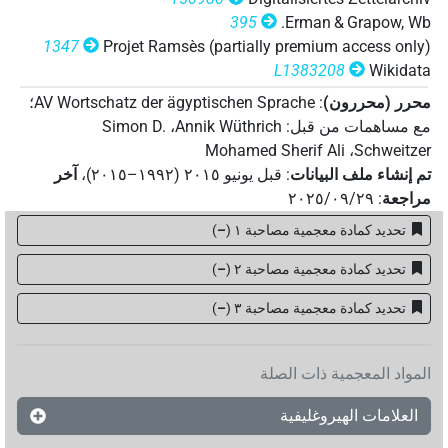
395
Erman & Grapow, Wb.
1347
Projet Ramsès (partially premium access only)
L1383208
Wikidata
محرر (محررون)
:
AV Wortschatz der ägyptischen Sprache
؛
مع مساهمات من قبل
:
Annik Wüthrich
،
Simon D.
Mohamed Sherif Ali
،
Schweitzer
تم إنشاء ملف البيانات
:
قبل يونيو ۲۰۱٥ (۱۹۹۲–۲۰۱٥)
،
آخر
مراجعة
:
٢٠٢٥/٠٩/٢٩
تحديد كمادة معجمية مصاحبة ١
(
–
)
تحديد كمادة معجمية مصاحبة ٢
(
–
)
تحديد كمادة معجمية مصاحبة ۳
(
–
)
المواد المعجمية ذات الصلة
العلامات الهيروغليفية