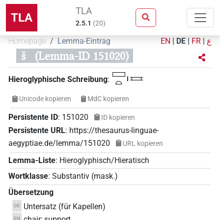
TLA
TLA
2.5.1
(
20
)
Homepage
Lemma-Eintrag
EN
|
DE
|
FR
|
ع
š
(Lemma-ID 151020)
𓈙𓏏𓏤𓈘
Hieroglyphische Schreibung
:
Unicode kopieren
MdC kopieren
Persistente ID
:
151020
ID kopieren
Persistente URL
:
https://thesaurus-linguae-
aegyptiae.de/lemma/151020
URL kopieren
Lemma-Liste
:
Hieroglyphisch/Hieratisch
Wortklasse
:
Substantiv
(
mask.
)
Übersetzung
Untersatz (für Kapellen)
DE
chair; support
EN