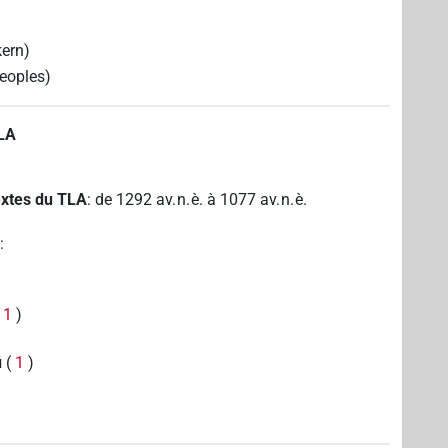
kern)
eoples)
TLA
textes du TLA
:
de
1292
av. n. è.
à
1077
av. n. è.
A
:
(
1
)
(
1
)
N
1
)