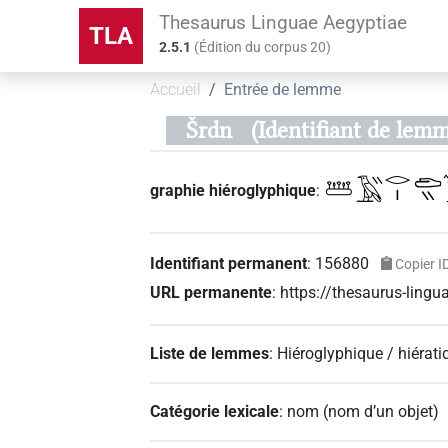
Thesaurus Linguae Aegyptiae
TLA
2.5.1
(
Édition du corpus
20
)
Accueil
Entrée de lemme
Šrdn
(Identifiant de lem
𓆷𓄿𓏭𓂋𓏤𓂧𓏭𓈖
graphie hiéroglyphique
:
Identifiant permanent
:
156880
Copier I
URL permanente
:
https://thesaurus-lin
Liste de lemmes
:
Hiéroglyphique / hiérati
Catégorie lexicale
:
nom
(
nom d’un objet
)