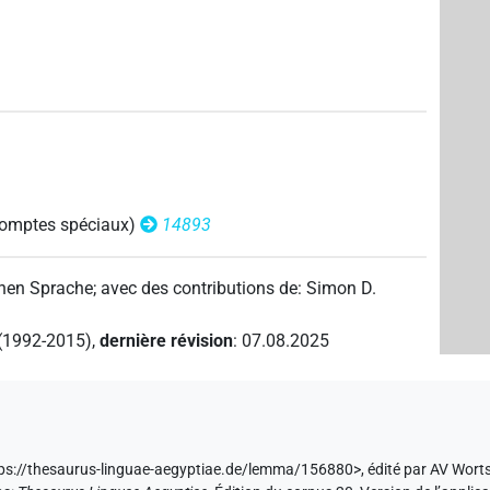
1
)
 comptes spéciaux)
14893
chen Sprache
;
avec des contributions de
:
Simon D.
 (1992-2015)
,
dernière révision
:
07.08.2025
ttps://thesaurus-linguae-aegyptiae.de/lemma/156880>
,
édité par AV Wort