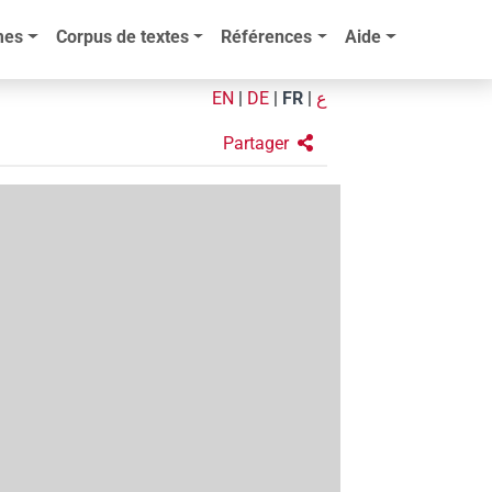
mes
Corpus de textes
Références
Aide
EN
|
DE
|
FR
|
ع
Partager