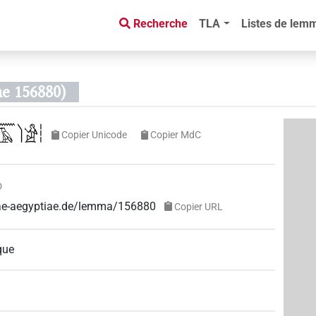
Recherche
TLA
Listes de lem
me 156880)
𓄿𓌙𓀀𓏪
Copier Unicode
Copier MdC
D
guae-aegyptiae.de/lemma/156880
Copier URL
que