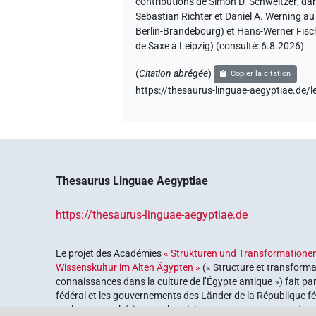
contributions de
Simon D. Schweitzer
,
da
Sebastian Richter et Daniel A. Werning a
Berlin-Brandebourg) et Hans-Werner Fisch
de Saxe à Leipzig) (consulté:
6.8.2026
)
(
Citation abrégée
)
Copier la citation
https://thesaurus-linguae-aegyptiae.d
Thesaurus Linguae Aegyptiae
https://thesaurus-linguae-aegyptiae.de
Le projet des Académies
« Strukturen und Transformationen
Wissenskultur im Alten Ägypten »
(« Structure et transforma
connaissances dans la culture de l’Égypte antique ») fait pa
fédéral et les gouvernements des Länder de la République féd
explorer notre héritage culturel. Le programme est coordonn