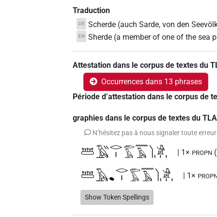
Traduction
Scherde (auch Sarde, von den Seevöl
DE
Sherde (a member of one of the sea p
EN
Attestation dans le corpus de textes du 
Occurrences dans 13 phrases
Période d’attestation dans le corpus de 
graphies dans le corpus de textes du TL
N’hésitez pas à nous signaler toute erreur
𓆷𓄿𓏭𓂋𓏤𓂧𓄿𓈖𓄿𓌙𓀀𓏥
| 1×
PROPN
𓆷𓄿𔏳𓂋𓏤𓂧𓄿𓈖𓄿𓌙𓀀𓏥
| 1×
PROP
Show Token Spellings
𓆷𓂋𓏤𓂧𓏮𓈖𓄿𓌙
𓏪
A1A
| 1×
(
N:pl