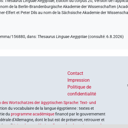
ns
:
Thesaurus Linguae Aegyptiae
,
Édition du corpus 20, Version de l’applic
u nom de la Berlin-Brandenburgische Akademie der Wissenschaften (Académ
er-Elfert et Peter Dils au nom de la Sächsische Akademie der Wissensch
e/lemma/156880,
dans
:
Thesaurus Linguae Aegyptiae
(
consulté
:
6.8.2026
)
Contact
Impression
Politique de
confidentialité
 des Wortschatzes der ägyptischen Sprache: Text- und
tion du vocabulaire de la langue égyptienne : textes et
rtie du
programme académique
financé par le gouvernement
érale d’Allemagne, dont le but est de préserver, retrouver et
é par l’
Union des académies allemandes des sciences et des