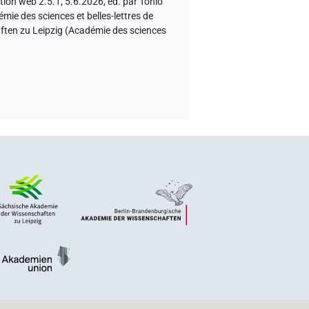
ation web 2.5.1, 5.6.2026, éd. par Tonio
ie des sciences et belles-lettres de
aften zu Leipzig (Académie des sciences