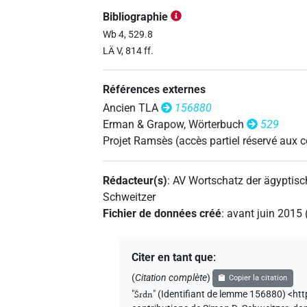
Bibliographie
𓆷𓄿𓂧𓄿𓈖𓄿𓌙𓀀𓀀𓏥
| 1×
(
PROPN
Wb 4, 529.8
LÄ V, 814 ff.
𓆷𓄿𓏭𓂋𓂧𓏭𓌙𓀀𓏥
| 1×
(
1
)
N:pl
Références externes
𓆷𓄿𓏭𓂋𓏤[]
| 1×
(
1
)
PROPN
Ancien TLA
156880
Erman & Grapow, Wörterbuch
529
Projet Ramsès (accès partiel réservé aux
Rédacteur(s)
:
AV Wortschatz der ägyptis
Schweitzer
Fichier de données créé
:
avant juin 2015
Citer en tant que
:
(
Citation complète
)
Copier la citation
"
Šrdn
"
(Identifiant de lemme 156880) <h