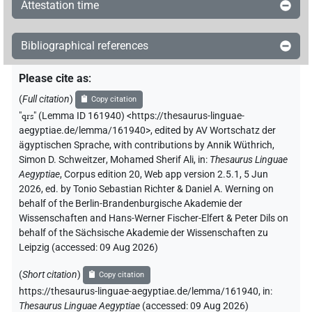
𓈎𓂋𓊭𓌠𓋴𓅱
Attestation time
| 1×
(
1
)
V\res-3du.m
𓈎𓂋𓊭𓏏
| 1×
(
1
)
V\res-3sg.f
Bibliographical references
𓈎𓂋𓋴𓀾
| 1×
(
1
)
Please cite as
:
V\inf
(
Full citation
)
Copy citation
𓈎𓂋𓋴𓀾𓇿𓇿𓀜
| 1×
(
1
)
V\inf:stpr
"
qrs
"
(Lemma ID 161940) <https://thesaurus-linguae-
aegyptiae.de/lemma/161940>
,
edited by AV Wortschatz der
𓈎𓂋𓋴𓀿𓂡
| 1×
(
1
)
| 1×
(
1
)
V\advz
V\ptcp.pass.m.sg
ägyptischen Sprache
,
with contributions by
Annik Wüthrich
,
Simon D. Schweitzer
,
Mohamed Sherif Ali
,
in
:
Thesaurus Linguae
𓈎𓂋𓋴𓀿𓂡𓏏𓏲
Aegyptiae
,
Corpus edition 20, Web app version 2.5.1, 5 Jun
| 2×
(
1
,
2
)
V\tam-pass:stpr
2026, ed. by Tonio Sebastian Richter & Daniel A. Werning on
behalf of the Berlin-Brandenburgische Akademie der
𓈎𓂋𓋴𓅱𔃅
| 1×
(
1
)
V\ptcp.act.m.sg
Wissenschaften and Hans-Werner Fischer-Elfert & Peter Dils on
behalf of the Sächsische Akademie der Wissenschaften zu
𓈎𓂋𓋴𓆱𓂡
| 1×
(
1
)
V\ptcp.pass.m.sg
Leipzig (accessed:
09 Aug 2026
)
𓈎𓂋𓋴𓊬
𓂡𓈖
(
Short citation
)
var
Copy citation
| 1×
(
1
)
V\tam.act-ant:stpr
https://thesaurus-linguae-aegyptiae.de/lemma/161940,
in
:
𓈎𓂋𓋴𓊬
𓈖
Thesaurus Linguae Aegyptiae
(
accessed
:
09 Aug 2026
)
var
| 1×
(
1
)
V\tam.act-ant:stpr