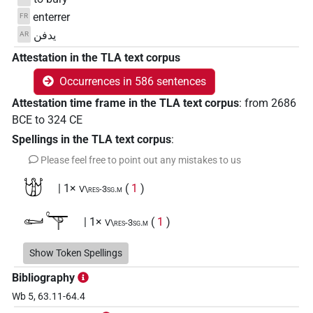
enterrer
FR
يدفن
AR
Attestation in the TLA text corpus
Occurrences in 586 sentences
Attestation time frame in the TLA text corpus
:
from
2686
BCE
to
324
CE
Spellings in the TLA text corpus
:
Please feel free to point out any mistakes to us
𓀫
| 1×
(
1
)
V\res-3sg.m
𓀿𔄗
| 1×
(
1
)
V\res-3sg.m
𓂋𓈎𓌠𓋴𓊭𓏏
Show Token Spellings
| 1×
(
1
)
V\tam-pass:stpr
Bibliography
𓈎𓂋𓇋𓋴𓀿𓍱
| 1×
(
1
)
V\inf
Wb 5, 63.11-64.4