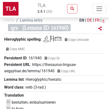
TLA
TLA
2.5.1
(
20
)
Home
Lemma entry
EN
|
DE
|
FR
|
ع
qrs
(Lemma ID 161940)
𓈎𓂋𓋴𓌠𓊭
Hieroglyphic spelling
:
Copy Unicode
Copy MdC
Persistent ID
:
161940
Copy ID
Persistent URL
:
https://thesaurus-linguae-
aegyptiae.de/lemma/161940
Copy URL
Lemma list
:
Hieroglyphic/hieratic
Word class
:
verb
(
3-rad.
)
Translation
bestatten; einbalsamieren
DE
to bury
EN