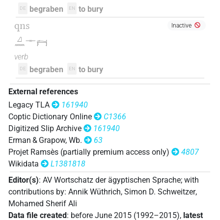
begraben
to bury
DE
EN
1×
(
1
)
V\tam.pass:stpr
qns
Inactive
𓈎𓂋𓇋𓍱𓋴𔂫𓏏𓏲
| 1×
(
1
)
V\tam-pass
𓈎𓈖𓊃𓁀
𓈎𓂋𓊃
verb
| 1×
(
1
)
V\tam.pass
begraben
to bury
DE
EN
𓈎𓂋𓊃𓀾
| 1×
(
1
)
V\tam.act:stpr
External references
𓈎𓂋𓊃𓀾𓀜
| 1×
(
1
)
Legacy TLA
161940
V\inf
Coptic Dictionary Online
C1366
𓈎𓂋𓊃𓀿
| 1×
(
1
)
Digitized Slip Archive
161940
V\tam.act:stpr
Erman & Grapow, Wb.
63
𓈎𓂋𓊃𓈏
| 1×
(
1
)
Projet Ramsès (partially premium access only)
4807
V\ptcp.pass.m.sg
Wikidata
L1381818
𓈎𓂋𓊃𓊭
| 1×
(
1
)
| 1×
(
V(infl. unedited)
V\ptcp.act.m.sg
Editor(s)
:
AV Wortschatz der ägyptischen Sprache
;
with
contributions by
:
Annik Wüthrich
,
Simon D. Schweitzer
,
1
)
Mohamed Sherif Ali
𓈎𓂋𓊃𓊭𓂞
| 3×
(
1
,
2
,
3
)
V(infl. unedited)
Data file created
:
before June 2015 (1992–2015)
,
latest