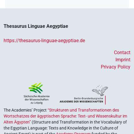
𓈎𓂋𓋴𓊬𓆱𓈖
| 1×
(
1
)
V\tam.act-ant:stpr
𓈎𓂋𓋴𓊭
Thesaurus Linguae Aegyptiae
| 1×
(
1
)
| 1×
(
1
)
V\ptcp.act.m.sg
V\res-3pl.m
| 1×
(
1
)
| 1×
(
1
)
V\res-3sg.m
V\tam.pass:stpr
https://thesaurus-linguae-aegyptiae.de
𓈎𓂋𓋴𓊭𓀜
| 1×
(
1
)
V\tam.act
Contact
Imprint
𓈎𓂋𓋴𓊭𓂝
| 1×
(
1
)
| 1×
(
1
)
V\inf
V\tam.act:stpr
Privacy Policy
𓈎𓂋𓋴𓊭𓂡
| 1×
(
1
)
V\inf
𓈎𓂋𓋴𓊭𓈖
| 1×
(
1
)
V\tam.act-ant:stpr
𓈎𓂋𓋴𓌠
| 1×
(
1
)
V\res-3sg.m
The Academies’ Project
“Strukturen und Transformationen des
Wortschatzes der ägyptischen Sprache: Text- und Wissenskultur im
𓈎𓂋𓋴𓌠𓅱𓊭
| 1×
(
1
)
V\ptcp.pass.m.sg
Alten Ägypten”
(Structure and Transformation in the Vocabulary of
the Egyptian Language: Texts and Knowledge in the Culture of
Ancient Egypt) is part of the
Academy Program
funded by the