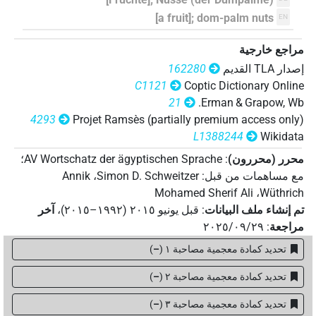
[a fruit]; dom-palm nuts
EN
مراجع خارجية
إصدار‏ ‏TLA‏ القديم
162280
C1121
Coptic Dictionary Online
21
Erman & Grapow, Wb.
4293
Projet Ramsès (partially premium access only)
L1388244
Wikidata
محرر (محررون)
:
AV Wortschatz der ägyptischen Sprache
؛
مع مساهمات من قبل
:
Simon D. Schweitzer
،
Annik
Mohamed Sherif Ali
،
Wüthrich
تم إنشاء ملف البيانات
:
قبل يونيو ۲۰۱٥ (۱۹۹۲–۲۰۱٥)
،
آخر
مراجعة
:
٢٠٢٥/٠٩/٢٩
تحديد كمادة معجمية مصاحبة ١
(
–
)
تحديد كمادة معجمية مصاحبة ٢
(
–
)
تحديد كمادة معجمية مصاحبة ۳
(
–
)