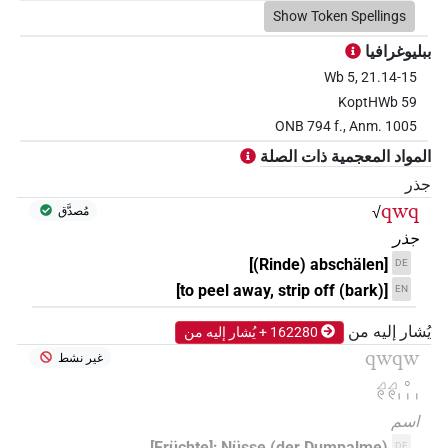
Show Token Spellings
ببليوغرافيا
Wb 5, 21.14-15
KoptHWb 59
ONB 794 f., Anm. 1005
المواد المعجمية ذات الصلة
جذر
qwq
√
مُصدَّق
جذر
[(Rinde) abschälen]
DE
[to peel away, strip off (bark)]
EN
يُشار إليه من
162280 + يُشار إليه من
qwqw
غير نشط
𓈎𓏲𓈎𓏲𓈒𓏥
اسم
[Früchte]; Nüsse (der Dumpalme)
DE