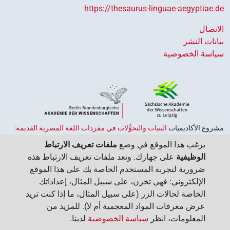
https://thesaurus-linguae-aegyptiae.de
الاتصال
بيانات النشر
سياسة الخصوصية
مشروع الأكاديميات ‏
البنيات والتحوُّلات في مفردات اللغة المصرية القديمة:
حضارة النصوص والمعرفة في مصر القديمة
هو جزء من
برنامج الاكاديميات
يرغب هذا الموقع في وضع
ملفات تعريف الارتباط
الممول من قبل الحكومة الاتحادية وحكومات الولايات بجمهورية ألمانيا
الوظيفية
على جهازك. وتعد ملفات تعريف الارتباط هذه
الاتحادية، وهو يهدف إلى الحفاظ على تراثنا الثقافي واسترجاعه واستكشافه.
ضرورية لتجربة المستخدم الخاصة بك على هذا الموقع
يُنسَّق البرنامج من قِبل
اتحاد الأكاديميات الألمانية للعلوم والإنسانيات
‏.
الإلكتروني: فهي تخزن، على سبيل المثال، إعداداتك
الخاصة لحالات الزر (على سبيل المثال، ما إذا كنت تريد
عرض معرفات المواد المعجمية أم لا). للمزيد من
المعلومات، انظر
سياسة الخصوصية
لدينا.‏