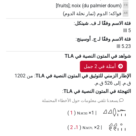
[fruits]; noix (du palmier doum)
FR
فواكه؛ الدوم (ثمار نخلة الدوم)
AR
فئة الاسم وفقًا لـ ف. شينكل
:
III 5
فئة الاسم وفقًا لـ ج. أوسينج
:
III 5.23
شواهد في المتون النصية في ‏TLA
أمثلة في 2 جمل
الإطار الزمني للتوثيق في المتون النصية في ‏TLA
:
من
1202
ق.م.
إلى
526
ق.م.
التهجئة في المتون النصية في TLA
:
يسعدنا تلقي معلومات حول الأخطاء المحتملة
𓈎𓈎𓆭𓆱𓏥
)
1
(
| 1×
N.m:sg
𓈎𓏲𓈎𓏲𓈒𓏥
)
2
،
1
(
| 2×
N.m:pl