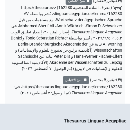
(
الاقتباس الكامل
)
نسخ الاقتباس
"
qwq
"
(معرف المادة المعجمية 162280) <https://thesaurus-
linguae-aegyptiae.de/lemma/162280>
،
نُشر بواسطة AV
Wortschatz der ägyptischen Sprache
،
مع مساهمات من قبل
Simon D. Schweitzer
،
Annik Wüthrich
،
Mohamed Sherif Ali
،
في
:
Thesaurus Linguae Aegyptiae
،
إصدار المتن ٢٠، إصدار تطبيق الويب
۱.٥.٢، ٢٠٢٦/٦/٥ ، نُشر بواسطة Tonio Sebastian Richter و Daniel
A. Werning نيابة عن Berlin-Brandenburgische Akademie der
Wissenschaften (أكاديمية برلين-براندنبورغ للعلوم والإنسانيات) و
Hans-Werner Fischer-Elfert و Peter Dils نيابة عن Sächsische
Akademie der Wissenschaften zu Leipzig (الأكاديمية الساكسونية
للعلوم والإنسانيات في لايبزيغ) (تم الوصول:
٧ أغسطس ٢٠٢٦
)
(
الاقتباس المختصر
)
نسخ الاقتباس
https://thesaurus-linguae-aegyptiae.de/lemma/162280،
في
:
Thesaurus Linguae Aegyptiae
(
تم الوصول
:
٧ أغسطس ٢٠٢٦
)
Thesaurus Linguae Aegyptiae