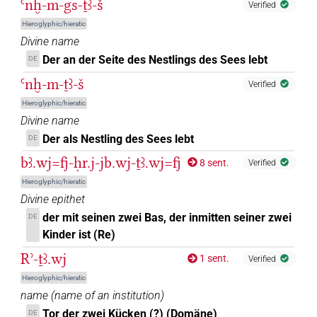
Ꜥnḫ-m-gs-ṯꜣ-š
Verified
𓅷𓏤𓅭
Hieroglyphic/hieratic
| 1×
(
1
)
N.m:sg:stpr
Divine name
𓅷𓏤𓅭𓏥
Der an der Seite des Nestlings des Sees lebt
DE
| 1×
(
1
)
N.m:pl:stc
Ꜥnḫ-m-ṯꜣ-š
Verified
𓅷𓏤𓅯
| 2×
(
1
,
2
)
| 1×
(
1
)
N.m:sg
N.m:sg:stpr
Hieroglyphic/hieratic
Divine name
𓅷𓏤𓏥
| 2×
(
1
,
2
)
| 1×
(
1
)
N.m(infl. unedited)
N.m:pl
Der als Nestling des Sees lebt
DE
bꜣ.wj=fj-ḥr.j-jb.wj-ṯꜣ.wj=fj
𓅷𓏤𓏭𓀭𓀭
8 sent.
Verified
| 1×
(
1
)
N.m(infl. unedited)
Hieroglyphic/hieratic
𓅷𓏤𓏲𓏏𓅭𓏥
Divine epithet
| 1×
(
1
)
N.m(infl. unedited)
der mit seinen zwei Bas, der inmitten seiner zwei
DE
𓅷𓏤𓏲𓏭𓅬
| 1×
(
1
)
Kinder ist (Re)
N.m:sg
Rʾ-ṯꜣ.wj
1 sent.
Verified
𓅷𓏤𓏲𓏭𓅭
| 2×
(
1
,
2
)
N.m:sg
Hieroglyphic/hieratic
name
(
name of an institution
)
𓅷𓏤𓏲𓏭𓅭𓏥
| 1×
(
1
)
| 1×
(
1
)
N.m(infl. unedited)
N.m:sg
Tor der zwei Kücken (?) (Domäne)
DE