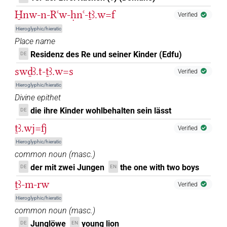
𓅷𓏤𓏲𓏭𓅯
H̱nw-n-Rꜥw-ḥnꜥ-ṯꜣ.w=f
| 2×
(
1
,
2
)
N.m:sg
Verified
Hieroglyphic/hieratic
𓅷𓏭𓅱𓏥
| 1×
(
1
)
N.m:pl
Place name
Residenz des Re und seiner Kinder (Edfu)
DE
US9G47VARC
| 1×
(
1
)
N.m:sg:stpr
swḏꜣ.t-ṯꜣ.w=s
Verified
Hieroglyphic/hieratic
[]𓏤𓅯
| 1×
(
1
)
N.m:sg
Divine epithet
die ihre Kinder wohlbehalten sein lässt
DE
𓅷[]
| 1×
(
1
)
N.m:sg:stpr
ṯꜣ.wj=fj
Verified
𓅷𓄿𓏲𓏭[]
| 1×
(
1
)
N.m:pl:stpr
Hieroglyphic/hieratic
common noun
(
masc.
)
𓅷𓄿𓏲𓏭𓅭
Z2D
| 1×
(
1
)
N.m(infl. unedited)
der mit zwei Jungen
the one with two boys
DE
EN
ṯꜣ-m-rw
𓅷𓏤[[𓏲𔏳]]𓅯𓏥
Verified
| 1×
(
1
)
N.m:pl
Hieroglyphic/hieratic
𓅷𓏤𓅱
common noun
(
masc.
)
| 1×
(
1
)
N.m:sg
Junglöwe
young lion
DE
EN