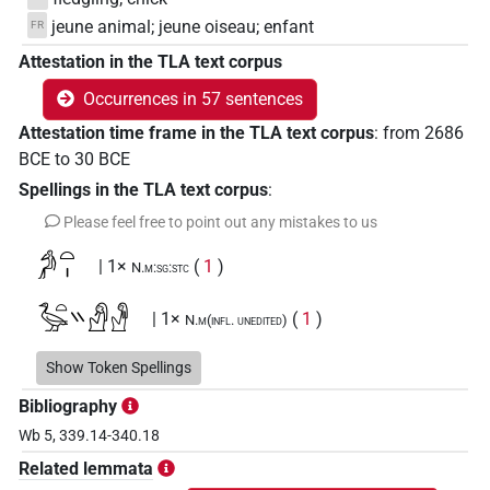
jeune animal; jeune oiseau; enfant
FR
Attestation in the TLA text corpus
Occurrences in 57 sentences
Attestation time frame in the TLA text corpus
:
from
2686
BCE
to
30
BCE
Spellings in the TLA text corpus
:
Please feel free to point out any mistakes to us
𓀔𓏏𓏤
| 1×
(
1
)
N.m:sg:stc
𓅭𓏏𓏭𓀭𓁐
| 1×
(
1
)
N.m(infl. unedited)
𓅷
Show Token Spellings
| 1×
(
1
)
| 1×
(
1
)
| 1×
N.m(infl. unedited)
N.m:sg
Bibliography
(
1
)
N.m:sg:stpr
Wb 5, 339.14-340.18
𓅷𓄿𓏲𓏭𓅬𓅬
| 1×
(
1
)
N.m(infl. unedited)
Related lemmata