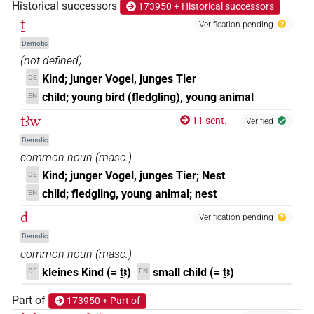
𓅷𓄿𓏲𓏭𓅭𓏥
Historical successors
173950 + Historical successors
| 1×
(
1
)
N.m(infl. unedited)
ṯ
Verification pending
𓅷𓄿𓏲𓏭𓰦
| 1×
(
1
)
N.m(infl. unedited)
Demotic
(not defined)
𓅷𓏏𓏤
| 3×
(
1
,
2
,
3
)
N.m:sg
Kind; junger Vogel, junges Tier
DE
child; young bird (fledgling), young animal
EN
𓅷𓏏𓏤𓀀𓁐𓏥
| 1×
(
1
)
N.m:sg
ṯꜣw
11 sent.
Verified
𓅷𓏤
Demotic
| 1×
(
1
)
| 2×
(
1
,
2
)
N.m(infl. unedited)
N.m:sg
common noun
(
masc.
)
𓅷𓏤𓀔𓀀
Kind; junger Vogel, junges Tier; Nest
DE
| 1×
(
1
)
N.m:sg
child; fledgling, young animal; nest
EN
𓅷𓏤𓀭𓀭
| 1×
(
1
)
N.m(infl. unedited)
ḏ
Verification pending
Demotic
𓅷𓏤𓄿𓇋𓇋𓅭𓏥𓶸𓏱𓏥
| 1×
(
1
)
N.m:pl:stpr
common noun
(
masc.
)
kleines Kind (= ṯꜣ)
small child (= ṯꜣ)
𓅷𓏤𓅆
DE
EN
| 1×
(
1
)
N.m:sg:stpr
Part of
173950 + Part of
𓅷𓏤𓅬
| 1×
(
1
)
N.m:sg