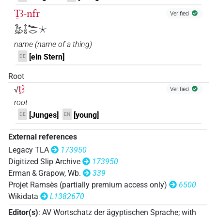
Ṯꜣ-nfr
Verified
𓅷𓄤𓆑𓂋𓇼
name
(
name of a thing
)
[ein Stern]
DE
Root
ṯꜣ
√
Verified
root
[Junges]
[young]
DE
EN
External references
Legacy TLA
173950
Digitized Slip Archive
173950
Erman & Grapow, Wb.
339
Projet Ramsès (partially premium access only)
6500
Wikidata
L1382670
Editor(s)
:
AV Wortschatz der ägyptischen Sprache
;
with