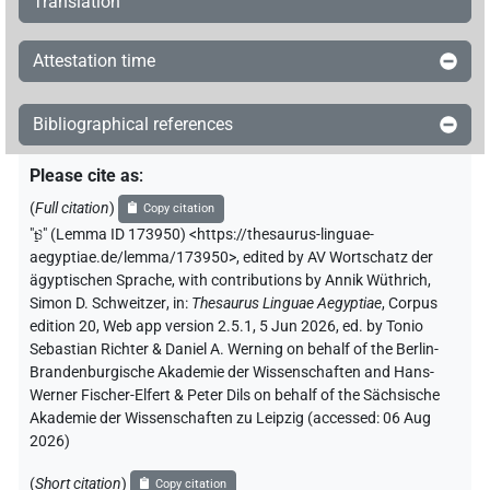
Translation
Attestation time
Bibliographical references
Please cite as
:
(
Full citation
)
Copy citation
"
ṯꜣ
"
(Lemma ID 173950) <https://thesaurus-linguae-
aegyptiae.de/lemma/173950>
,
edited by AV Wortschatz der
ägyptischen Sprache
,
with contributions by
Annik Wüthrich
,
Simon D. Schweitzer
,
in
:
Thesaurus Linguae Aegyptiae
,
Corpus
edition 20, Web app version 2.5.1, 5 Jun 2026, ed. by Tonio
Sebastian Richter & Daniel A. Werning on behalf of the Berlin-
Brandenburgische Akademie der Wissenschaften and Hans-
Werner Fischer-Elfert & Peter Dils on behalf of the Sächsische
Akademie der Wissenschaften zu Leipzig (accessed:
06 Aug
2026
)
(
Short citation
)
Copy citation