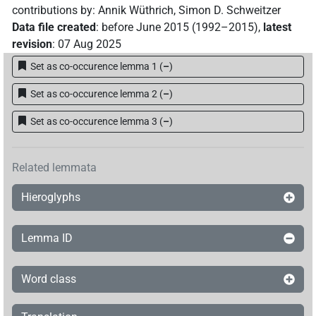
contributions by
:
Annik Wüthrich
,
Simon D. Schweitzer
Data file created
:
before June 2015 (1992–2015)
,
latest
revision
:
07 Aug 2025
Set as co-occurence lemma 1
(
–
)
Set as co-occurence lemma 2
(
–
)
Set as co-occurence lemma 3
(
–
)
Related lemmata
Hieroglyphs
Lemma ID
Word class