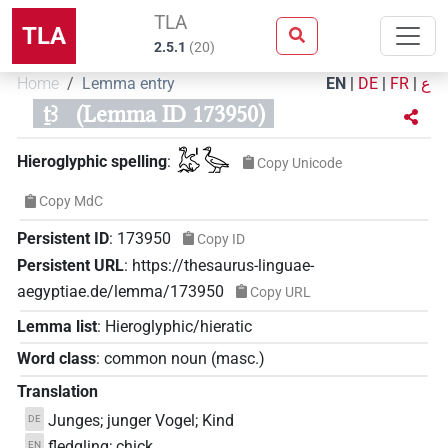
TLA
TLA
2.5.1
(
20
)
Home
Lemma entry
EN
|
DE
|
FR
|
ع
ṯꜣ
(Lemma ID 173950)
𓅷𓏤𓅬
Hieroglyphic spelling
:
Copy Unicode
Copy MdC
Persistent ID
:
173950
Copy ID
Persistent URL
:
https://thesaurus-linguae-
aegyptiae.de/lemma/173950
Copy URL
Lemma list
:
Hieroglyphic/hieratic
Word class
:
common noun
(
masc.
)
Translation
Junges; junger Vogel; Kind
DE
fledgling; chick
EN