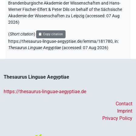
Brandenburgische Akademie der Wissenschaften and Hans-
Werner Fischer-Elfert & Peter Dils on behalf of the Sächsische
𓍒𓂻𓈖
| 1×
(
1
)
V\tam.act-ant
Akademie der Wissenschaften zu Leipzig (accessed:
07 Aug
2026
)
𓍒𓄿
| 1×
(
1
)
| 1×
(
1
)
V(infl. unedited)
V\res-3pl.m
(
Short citation
)
Copy citation
𓍒𓄿𓂻
https://thesaurus-linguae-aegyptiae.de/lemma/181780,
in
:
| 3×
(
1
,
2
,
3
)
V(infl. unedited)
Thesaurus Linguae Aegyptiae
(
accessed
:
07 Aug 2026
)
𓍒𓄿𓅱
| 1×
(
1
)
V\res-3pl.m
𓍒𓄿𓇋𓇋𓊛
| 3×
(
1
,
2
,
3
)
| 2×
(
1
,
V(infl. unedited)
V\inf
Thesaurus Linguae Aegyptiae
2
)
𓍒𓄿𓊛
https://thesaurus-linguae-aegyptiae.de
| 21×
(e.g.
1
,
2
,
3
,
4
,
5
,
6
,
7
,
8
,
V(infl. unedited)
Contact
9
,
10
,
11
)
Imprint
𓍒𓄿𓊛𓂡
| 1×
(
1
)
V(infl. unedited)
Privacy Policy
𓍒𓄿𓊛𓂻
| 1×
(
1
)
V(infl. unedited)