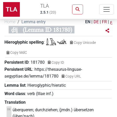
TLA
TLA
2.5.1
(
20
)
Home
Lemma entry
EN
|
DE
|
FR
|
ع
ḏꜣi̯
(Lemma ID 181780)
𓍑𓄿𓊛
Hieroglyphic spelling
:
Copy Unicode
Copy MdC
Persistent ID
:
181780
Copy ID
Persistent URL
:
https://thesaurus-linguae-
aegyptiae.de/lemma/181780
Copy URL
Lemma list
:
Hieroglyphic/hieratic
Word class
:
verb
(
IIIae inf.
)
Translation
überqueren; durchziehen; (jmdn.) übersetzen
DE
(über/nach)