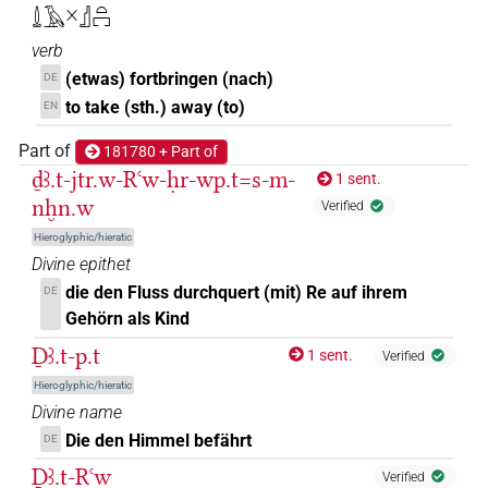
𓍑𓄿𓏴𓊨𓏏𓉐
𓍑𓄿𓇋𓇋𓊛𓂻
| 1×
(
1
)
verb
V\tam.act:stpr
(etwas) fortbringen (nach)
DE
𓍑𓄿𓇋𓇋𓊛𓆱𓏏𓏲
| 1×
(
1
)
V\inf:stpr
to take (sth.) away (to)
EN
𓍑𓄿𓇋𓇋𓊛𓈖𓂻
Part of
| 1×
(
1
)
181780 + Part of
V\tam.act-ant:stpr
ḏꜣ.t-jtr.w-Rꜥw-ḥr-wp.t=s-m-
1 sent.
𓍑𓄿𓇋𓇋𓊛𓍿
nḫn.w
| 1×
(
1
)
| 1×
V\tam-pass
V\tam.pass-
Verified
Hieroglyphic/hieratic
(
1
)
compl:stpr
Divine epithet
𓍑𓄿𓇋𓇋𓏏𓊛𓏏𓏲
| 1×
(
1
)
V\inf:stpr
die den Fluss durchquert (mit) Re auf ihrem
DE
Gehörn als Kind
𓍑𓄿𓇋𓇋𓏛𓀜
| 1×
(
1
)
V\inf
Ḏꜣ.t-p.t
1 sent.
Verified
𓍑𓄿𓇋𓇋𓏱
| 1×
(
1
)
Hieroglyphic/hieratic
V\res-3sg.m
Divine name
𓍑𓄿𓇋𓇋𔀣
| 1×
(
1
)
Die den Himmel befährt
DE
V\tam.act:stpr
Ḏꜣ.t-Rꜥw
Verified