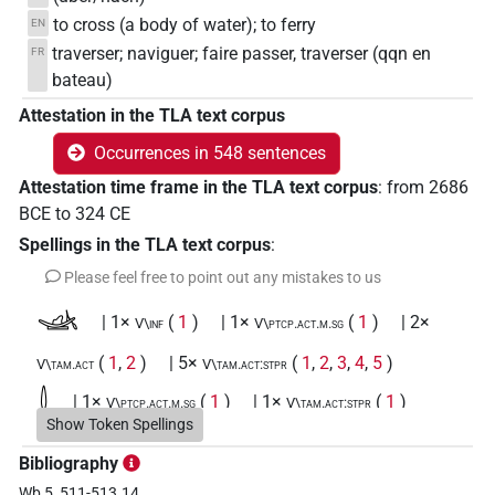
to cross (a body of water); to ferry
EN
traverser; naviguer; faire passer, traverser (qqn en
FR
bateau)
Attestation in the TLA text corpus
Occurrences in 548 sentences
Attestation time frame in the TLA text corpus
:
from
2686
BCE
to
324
CE
Spellings in the TLA text corpus
:
Please feel free to point out any mistakes to us
𓊛
| 1×
(
1
)
| 1×
(
1
)
| 2×
V\inf
V\ptcp.act.m.sg
(
1
,
2
)
| 5×
(
1
,
2
,
3
,
4
,
5
)
V\tam.act
V\tam.act:stpr
𓍑
| 1×
(
1
)
| 1×
(
1
)
V\ptcp.act.m.sg
V\tam.act:stpr
Show Token Spellings
𓍑𓂝𓊛
| 1×
(
1
)
V(infl. unedited)
Bibliography
Wb 5, 511-513.14