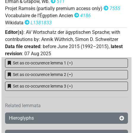
𓍑𓄿𔀴
var
| 1×
(
1
)
Erman & Grapow, Wb.
511
V\tam.act:stpr
Projet Ramsès (partially premium access only)
7555
𓍑𓄿𔀹
| 1×
(
1
)
Vocabulaire de l’Égyptien Ancien
4186
V\tam.act:stpr
Wikidata
L1381833
𓍑𓄿𔀹𓈖
| 2×
(
1
,
2
)
V\tam.act-ant:stpr
Editor(s)
:
AV Wortschatz der ägyptischen Sprache
;
with
contributions by
:
Annik Wüthrich
,
Simon D. Schweitzer
𓍑𓄿𔁀
| 1×
(
1
)
V\ptcp.act.m.sg
Data file created
:
before June 2015 (1992–2015)
,
latest
revision
:
07 Aug 2025
𓍑𓅱𓂻
| 2×
(
1
,
2
)
V(infl. unedited)
Set as co-occurence lemma 1
(
–
)
𓍑𓅱𓄿𓂻
| 1×
(
1
)
V(infl. unedited)
Set as co-occurence lemma 2
(
–
)
𓍑𓅱𓏴𓂡𓈖
Set as co-occurence lemma 3
(
–
)
| 1×
(
1
)
V\tam.act-ant:stpr
𓍑𓇋𓇋𓊛
| 1×
(
1
)
V\tam.act:stpr
Related lemmata
𓍑𓊛
| 3×
(
1
,
2
,
3
)
| 1×
(
1
)
|
V(infl. unedited)
V\advz
Hieroglyphs
3×
(
1
,
2
,
3
)
| 10×
(
1
,
2
,
3
,
4
,
5
,
6
,
7
,
8
,
V\inf
V\tam.act:stpr