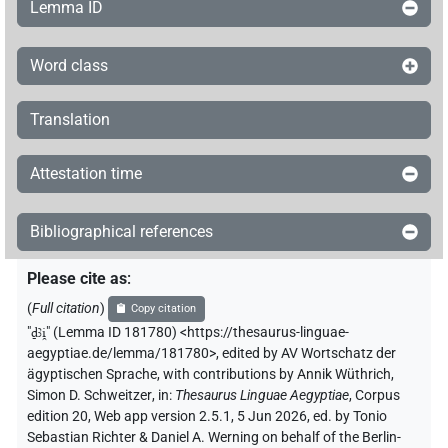
9
,
10
)
Lemma ID
𓍑𓊛𓂻
| 1×
(
1
)
| 2×
(
1
,
2
)
V\inf
V\tam.act:stpr
Word class
𓍑𓊛𓈖
| 4×
(
1
,
2
,
3
,
4
)
| 2×
V\tam.act-ant
V\tam.act-
Translation
(
1
,
2
)
ant:stpr
𓍑𓏏𓊛
| 1×
(
1
)
| 2×
(
1
,
2
)
V(infl. unedited)
V\inf
Attestation time
𓍑𓏏𓏴
| 1×
(
1
)
V(infl. unedited)
Bibliographical references
𓍑𓏤𓊛𓈖
| 1×
(
1
)
V\tam.act-ant:stpr
Please cite as
:
𓍑𓏴𓂡𓈖
| 1×
(
1
)
V\tam.act-ant
(
Full citation
)
Copy citation
"
ḏꜣi̯
"
(Lemma ID 181780) <https://thesaurus-linguae-
𓍑𓏹𓇋𓇋𔏳𓈗𓊛
| 1×
(
1
)
V\inf
aegyptiae.de/lemma/181780>
,
edited by AV Wortschatz der
ägyptischen Sprache
,
with contributions by
Annik Wüthrich
,
𓍑𔀴
| 1×
(
1
)
Simon D. Schweitzer
,
in
:
Thesaurus Linguae Aegyptiae
,
Corpus
V\tam.act:stpr
edition 20, Web app version 2.5.1, 5 Jun 2026, ed. by Tonio
𓍑𔁃
Sebastian Richter & Daniel A. Werning on behalf of the Berlin-
| 1×
(
1
)
| 1×
(
1
)
V\ptcp.act.f.sg
V\ptcp.act.m.sg