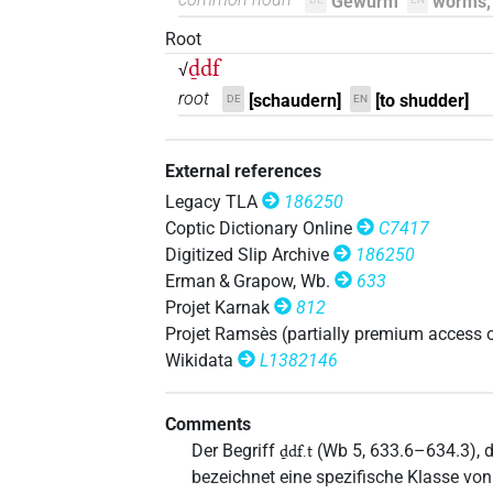
Gewürm
worms,
𓆓𓂧𓆑𓏏𓄛
| 4×
(
1
,
2
,
3
,
4
)
N.f:sg
Root
𓆓𓂧𓆑𓏏𓄛𓏤𓏯
ḏdf
| 2×
(
1
,
2
)
√
N.f:sg
root
[schaudern]
[to shudder]
DE
EN
𓆓𓂧𓆑𓏏𓄛𓏥
| 1×
(
1
)
N.f:pl
𓆓𓂧𓆑𓏏𓆙
External references
| 3×
(
1
,
2
,
3
)
| 10
N.f:pl
Legacy TLA
186250
𓆓𓂧𓆑𓏏𓆙𓏥
| 4×
(
1
,
2
,
Coptic Dictionary Online
C7417
N.f(infl. unedited)
Digitized Slip Archive
186250
2
,
3
,
4
,
5
,
6
,
7
,
8
,
9
)
| 2×
(
1
,
2
)
N.f:sg
Erman & Grapow, Wb.
633
𓆓𓂧𓆑𓏏𓆙𓏱
| 1×
(
1
)
Projet Karnak
812
N.f:sg
Projet Ramsès (partially premium access 
𓆓𓂧𓆑𓏏𓆚
| 1×
(
1
)
Wikidata
L1382146
N.f:sg
𓆓𓂧𓆑𓏏𓏤𓆙𓏥
| 1×
(
1
)
N.f:sg
Comments
Der Begriff
(Wb 5, 633.6–634.3), de
ḏdf.t
𓆓𓂧𓆑𓏏𓏲𓆙𓏥
| 1×
(
1
)
N.f(infl. unedited)
bezeichnet eine spezifische Klasse vo