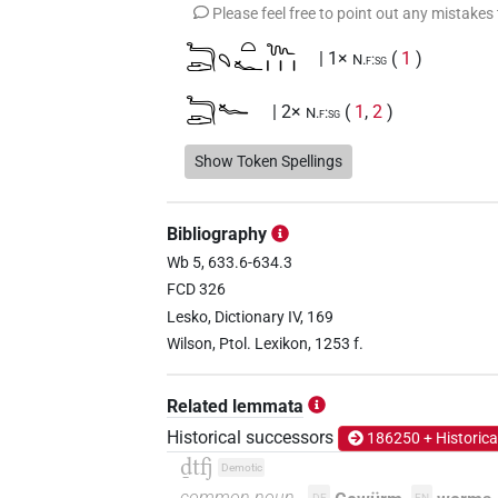
Please feel free to point out any mistakes
𓆓𓂧𓄹𓏏𓆑𓆙𓏥
| 1×
(
1
)
N.f:sg
𓆓𓂧𓆑
| 2×
(
1
,
2
)
N.f:sg
𓆓𓂧𓆑𓂧𓆙𓏥
Show Token Spellings
| 1×
(
1
)
N.f:sg
𓆓𓂧𓆑𓆙
| 15×
(e.g.
1
,
2
,
3
,
4
,
N.f:sg
Bibliography
𓆓𓂧𓆑𓆙𓈒𓈒𓈒
Wb 5, 633.6-634.3
| 1×
(
1
)
N.f:sg
FCD 326
𓆓𓂧𓆑𓆙𓏏
Lesko, Dictionary IV, 169
| 2×
(
1
,
2
)
N.f:sg
Wilson, Ptol. Lexikon, 1253 f.
𓆓𓂧𓆑𓆙𓏥
| 1×
(
1
)
N.f(infl. unedited)
Related lemmata
10
,
11
)
Historical successors
186250 + Historica
𓆓𓂧𓆑𓏏
| 2×
(
1
,
2
)
N.f:sg
ḏtfj
Demotic
common noun
DE
EN