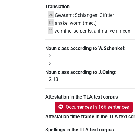
Translation
Gewürm; Schlangen; Gifttier
DE
snake; worm (med.)
EN
vermine; serpents; animal venimeux
FR
Noun class according to W.Schenkel
:
II 3
II 2
Noun class according to J.Osing
:
II 2.13
Attestation in the TLA text corpus
Occurrences in 166 sentences
Attestation time frame in the TLA text co
Spellings in the TLA text corpus
: