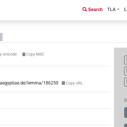
Search
TLA
L
y Unicode
Copy MdC
ae-aegyptiae.de/lemma/186250
Copy URL
R