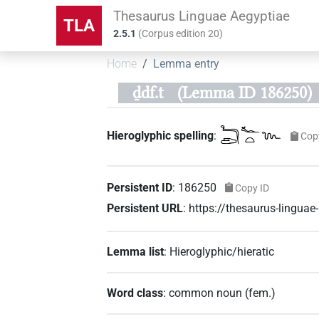
Thesaurus Linguae Aegyptiae
TLA
2.5.1
(
Corpus edition
20
)
Home
Lemma entry
ḏdf.t
(Lemma ID 186250)
𓆓𓂧𓆑𓏏𓆙
Hieroglyphic spelling
:
Cop
Persistent ID
:
186250
Copy ID
Persistent URL
:
https://thesaurus-lingu
Lemma list
:
Hieroglyphic/hieratic
Word class
:
common noun
(
fem.
)