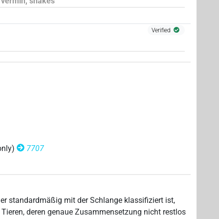
 vermin, snakes
Verified
×
(
1
,
2
,
3
,
4
,
5
,
6
,
7
,
8
,
9
,
10
)
N.f:sg
3
,
4
)
| 2×
(
1
,
2
)
| 1×
(
1
)
| 9×
(
1
,
N.f:pl
N.f:pl
N.f:sg
only)
7707
r standardmäßig mit der Schlange klassifiziert ist,
n Tieren, deren genaue Zusammensetzung nicht restlos