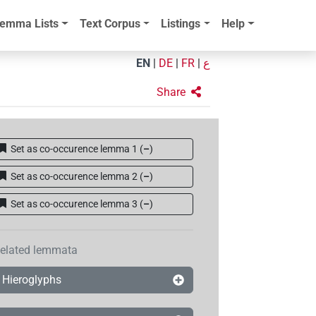
emma Lists
Text Corpus
Listings
Help
EN
|
DE
|
FR
|
ع
Share
Set as co-occurence lemma 1
(
–
)
Set as co-occurence lemma 2
(
–
)
Set as co-occurence lemma 3
(
–
)
elated lemmata
Hieroglyphs