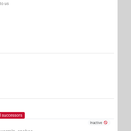
 to us
5
,
6
,
7
,
8
,
9
,
10
,
11
)
| 3×
(
1
,
2
,
3
)
| 11×
(
1
,
2
,
3
,
4
,
5
,
6
,
7
,
8
,
9
,
N.f:pl
N.f:sg
l successors
Inactive