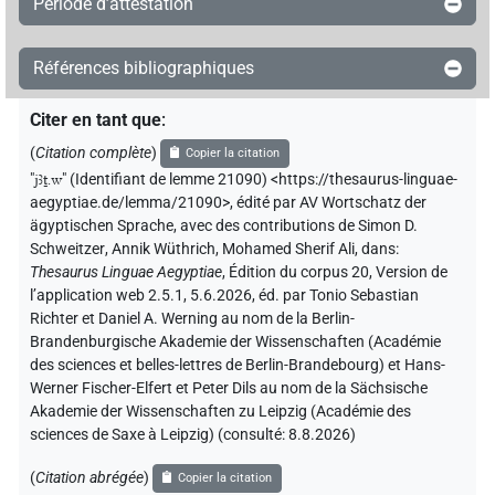
Période d’attestation
Références bibliographiques
Citer en tant que
:
(
Citation complète
)
Copier la citation
"
jꜣṯ.w
"
(Identifiant de lemme 21090) <https://thesaurus-linguae-
aegyptiae.de/lemma/21090>
,
édité par AV Wortschatz der
ägyptischen Sprache
,
avec des contributions de
Simon D.
Schweitzer
,
Annik Wüthrich
,
Mohamed Sherif Ali
,
dans
:
Thesaurus Linguae Aegyptiae
,
Édition du corpus 20, Version de
l’application web 2.5.1, 5.6.2026, éd. par Tonio Sebastian
Richter et Daniel A. Werning au nom de la Berlin-
Brandenburgische Akademie der Wissenschaften (Académie
des sciences et belles-lettres de Berlin-Brandebourg) et Hans-
Werner Fischer-Elfert et Peter Dils au nom de la Sächsische
Akademie der Wissenschaften zu Leipzig (Académie des
sciences de Saxe à Leipzig) (consulté:
8.8.2026
)
(
Citation abrégée
)
Copier la citation