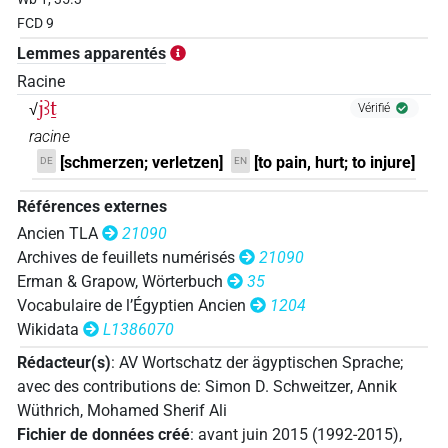
FCD 9
Lemmes apparentés
Racine
jꜣṯ
√
Vérifié
racine
[schmerzen; verletzen]
[to pain, hurt; to injure]
DE
EN
Références externes
Ancien TLA
21090
Archives de feuillets numérisés
21090
Erman & Grapow, Wörterbuch
35
Vocabulaire de l’Égyptien Ancien
1204
Wikidata
L1386070
Rédacteur(s)
:
AV Wortschatz der ägyptischen Sprache
;
avec des contributions de
:
Simon D. Schweitzer
,
Annik
Wüthrich
,
Mohamed Sherif Ali
Fichier de données créé
:
avant juin 2015 (1992-2015)
,