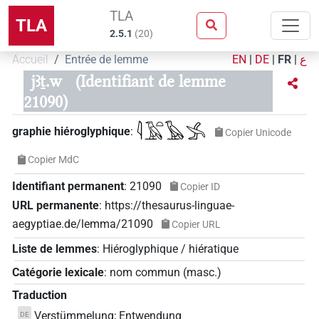
TLA
TLA
2.5.1
(
20
)
Accueil
Entrée de lemme
EN
|
DE
|
FR
|
ع
jꜣṯ.w
(Identifiant de lemme
21090)
𓇋𓄿𓏏𓅂𓂿
graphie hiéroglyphique
:
Copier Unicode
Copier MdC
Identifiant permanent
:
21090
Copier ID
URL permanente
:
https://thesaurus-linguae-
aegyptiae.de/lemma/21090
Copier URL
Liste de lemmes
:
Hiéroglyphique / hiératique
Catégorie lexicale
:
nom commun
(
masc.
)
Traduction
Verstümmelung; Entwendung
DE