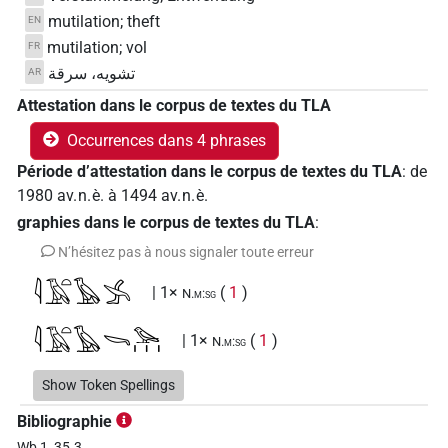
mutilation; theft
EN
mutilation; vol
FR
تشويه، سرقة
AR
Attestation dans le corpus de textes du TLA
Occurrences dans 4 phrases
Période d’attestation dans le corpus de textes du TLA
:
de
1980
av. n. è.
à
1494
av. n. è.
graphies dans le corpus de textes du TLA
:
N’hésitez pas à nous signaler toute erreur
𓇋𓄿𓏏𓅂𓂿
| 1×
(
1
)
N.m:sg
𓇋𓄿𓏏𓅂𓌪𓅪𓏥
| 1×
(
1
)
N.m:sg
𓇋𓄿𓏏𓏲𓂿𓏥
Show Token Spellings
| 1×
(
1
)
N.m:pl
Bibliographie
Wb 1, 35.3