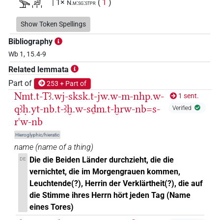
𓅜𓀁𓏥
| 1×
(
1
)
N.m:sg:stpr
𓅜𓂝𓅱𓏛
Show Token Spellings
| 1×
(
1
)
N.m:sg:stpr
Bibliography
𓅜𓅜𓅜
| 2×
(
1
,
2
)
| 4×
(
1
,
2
,
N.m:pl:stpr
N.m:sg:stpr
Wb 1, 15.4-9
3
,
4
)
Related lemmata
𓅜𓅱𓏥
Part of
253 + Part of
| 1×
(
1
)
| 1×
(
1
)
N.m(infl. unedited)
N.m:sg:stpr
Nmt.t-Tꜣ.wj-sksk.t-jw.w-m-nhp.w-
1 sent.
𓅜𓅱𓐍
qꜣḥ.yt-nb.t-ꜣḫ.w-sḏm.t-ḫrw-nb=s-
| 1×
(
1
)
Verified
N.m:sg
rꜥw-nb
𓅜𓅱𓐍𓏛𓏥
| 1×
(
1
)
N.m(infl. unedited)
Hieroglyphic/hieratic
name
(
name of a thing
)
𓅜𓇳
| 1×
(
1
)
N.m:sg
Die die Beiden Länder durchzieht, die die
DE
vernichtet, die im Morgengrauen kommen,
𓅜𓏏𓏛𓏥
| 1×
(
1
)
N.m:sg:stpr
Leuchtende(?), Herrin der Verklärtheit(?), die auf
die Stimme ihres Herrn hört jeden Tag (Name
𓅜𓏛𓏥
| 1×
(
1
)
N.m:sg:stpr
eines Tores)