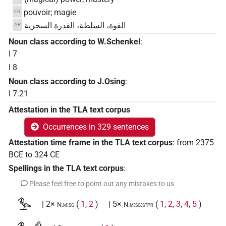
pouvoir; magie
FR
القوة، السلطة، القدرة السحرية
AR
Noun class according to W.Schenkel
:
I 7
I 8
Noun class according to J.Osing
:
I 7.21
Attestation in the TLA text corpus
Occurrences in 329 sentences
Attestation time frame in the TLA text corpus
:
from
2375
BCE
to
324
CE
Spellings in the TLA text corpus
:
Please feel free to point out any mistakes to us
𓅜
| 2×
(
1
,
2
)
| 5×
(
1
,
2
,
3
,
4
,
5
)
N.m:sg
N.m:sg:stpr