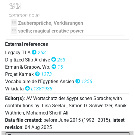
𓅜𓐍𓅱𓏪
𓅜𓐍𓅱𓏥
| 1×
(
1
)
N.m:sg:stpr
common noun
Zaubersprüche, Verklärungen
DE
𓅜𓐍𓅱𓻞𓀭
| 1×
(
1
)
N.m(infl. unedited)
spells; magical creative power
EN
𓅜𓐍𓇳𓀁𓏥
| 1×
(
1
)
N.m:sg
External references
Legacy TLA
253
𓅜𓐍𓈇𓏥
| 1×
(
1
)
N.m:sg:stpr
Digitized Slip Archive
253
Erman & Grapow, Wb.
15
𓅜𓐍𓈓
| 1×
(
1
)
N.m:sg:stpr
Projet Karnak
1273
Vocabulaire de l’Égyptien Ancien
1256
𓅜𓐍𓏏
| 2×
(
1
,
2
)
| 2×
(
1
,
2
)
N.m:sg
N.m:sg:stpr
Wikidata
L1381938
𓅜𓐍𓏏𓏛𓏥
Editor(s)
:
AV Wortschatz der ägyptischen Sprache
;
with
| 1×
(
1
)
| 3×
(
1
,
2
,
3
)
| 1×
N.m:pl
N.m:pl:stpr
contributions by
:
Lisa Seelau
,
Simon D. Schweitzer
,
Annik
(
1
)
N.m:sg
Wüthrich
,
Mohamed Sherif Ali
𓅜𓐍𓏏𓏥
Data file created
:
before June 2015 (1992–2015)
,
latest
| 2×
(
1
,
2
)
| 3×
(
1
,
2
,
3
)
N.m:sg
N.m:sg:stpr
revision
:
04 Aug 2025