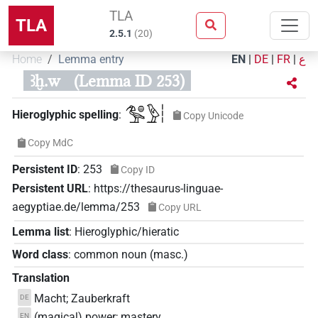
TLA
TLA
2.5.1
(
20
)
Home
Lemma entry
EN
|
DE
|
FR
|
ع
ꜣḫ.w
(Lemma ID 253)
𓅜𓐍𓅱𓏪
Hieroglyphic spelling
:
Copy Unicode
Copy MdC
Persistent ID
:
253
Copy ID
Persistent URL
:
https://thesaurus-linguae-
aegyptiae.de/lemma/253
Copy URL
Lemma list
:
Hieroglyphic/hieratic
Word class
:
common noun
(
masc.
)
Translation
Macht; Zauberkraft
DE
(magical) power; mastery
EN