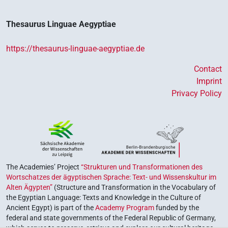
(
1
)
| 3×
(
1
,
2
,
3
)
| 1×
(
1
)
|
N.m:pl:stpr
N.m:sg
N.m:sg
2×
(
1
,
2
)
| 6×
(
1
,
2
,
3
,
4
,
5
,
6
)
| 1×
N.m:sg:stc
N.m:sg:stpr
Thesaurus Linguae Aegyptiae
(
1
)
N.m:sg:stpr
𓅜𓐍𓏲𓏛𓏪
| 1×
(
1
)
N.m(infl. unedited)
https://thesaurus-linguae-aegyptiae.de
𓅜𓐍𓏲𓏥
Contact
| 1×
(
1
)
| 1×
(
1
)
N.m:sg
N.m:sg:stpr
Imprint
𓅜𓐍𓏲𓏪
Privacy Policy
| 1×
(
1
)
| 1×
(
1
)
N.m(infl. unedited)
N.m:sg:stc
𓅜𓐍𓏲𓏭𓀁𓏥
| 1×
(
1
)
N.m(infl. unedited)
𓅜𓐍𓏲𓏭𓇋𓇋𓀁𓏥
| 1×
(
1
)
N.m:pl
𓅜𓐍𓏲𓏱
The Academies’ Project
“Strukturen und Transformationen des
| 2×
(
1
,
2
)
N.m:sg:stpr
Wortschatzes der ägyptischen Sprache: Text- und Wissenskultur im
Alten Ägypten”
(Structure and Transformation in the Vocabulary of
𓅜𓐍𓏲𓻞𓏥
| 2×
(
1
,
2
)
N.m:sg:stpr
the Egyptian Language: Texts and Knowledge in the Culture of
Ancient Egypt) is part of the
Academy Program
funded by the
𓅜𓐍𓚰
var
| 1×
(
1
)
federal and state governments of the Federal Republic of Germany,
N.m(infl. unedited)