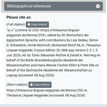
1×
(
1
)
| 2×
(
1
,
2
)
| 8×
(
1
,
2
,
Bibliographical references
N.m:pl:stpr
N.m:sg
N.m:sg:stpr
3
,
4
,
5
,
6
,
7
,
8
)
Please cite as
:
𓅜𓐍𓏪
| 4×
(
1
,
2
,
3
,
4
)
N.m:pl
(
Full citation
)
Copy citation
𓅜𓐍𓏭𓏲𓏛𓏥
"
ꜣḫ.w
"
(Lemma ID 253) <https://thesaurus-linguae-
| 1×
(
1
)
N.m:pl
aegyptiae.de/lemma/253>
,
edited by AV Wortschatz der
ägyptischen Sprache
,
with contributions by
Lisa Seelau
,
Simon
𓅜𓐍𓏲𓀁𓏥
| 2×
(
1
,
2
)
| 1×
(
1
)
| 2×
N.m:pl:stpr
N.m:sg
D. Schweitzer
,
Annik Wüthrich
,
Mohamed Sherif Ali
,
in
:
Thesaurus
Linguae Aegyptiae
,
Corpus edition 20, Web app version 2.5.1, 5
(
1
,
2
)
| 3×
(
1
,
2
,
3
)
N.m:sg:stc
N.m:sg:stpr
Jun 2026, ed. by Tonio Sebastian Richter & Daniel A. Werning on
𓅜𓐍𓏲𓀼𓏥
| 1×
(
1
)
behalf of the Berlin-Brandenburgische Akademie der
N.m:sg:stpr
Wissenschaften and Hans-Werner Fischer-Elfert & Peter Dils on
𓅜𓐍𓏲𓀽𓏥
behalf of the Sächsische Akademie der Wissenschaften zu
| 1×
(
1
)
| 1×
(
1
)
N.m(infl. unedited)
N.m:pl
Leipzig (accessed:
08 Aug 2026
)
| 1×
(
1
)
N.m:pl:stpr
(
Short citation
)
Copy citation
𓅜𓐍𓏲𓏛
| 1×
(
1
)
| 1×
(
1
)
N.m(infl. unedited)
N.m:sg:stpr
https://thesaurus-linguae-aegyptiae.de/lemma/253,
in
:
Thesaurus Linguae Aegyptiae
(
accessed
:
08 Aug 2026
)
𓅜𓐍𓏲𓏛𓏥
| 6×
(
1
,
2
,
3
,
4
,
5
,
6
)
| 1×
N.m(infl. unedited)