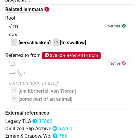
DrogWb 95 f.
Related lemmata
Root
ꜥm
√
Verified
root
[verschlucken]
[to swallow]
DE
EN
Referred to from
37860 + Referred to from
ꜥm
Inactive
𓂝𓅓𓆇
common noun
(
masc.
)
[ein Körperteil von Tieren]
DE
[some part of an animal]
EN
External references
Legacy TLA
37860
Digitized Slip Archive
37860
Erman & Grapow, Wb.
186