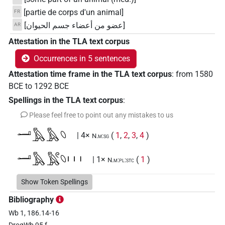
[partie de corps d'un animal]
FR
[عضو من أعضاء جسم الحيوان]
AR
Attestation in the TLA text corpus
Occurrences in 5 sentences
Attestation time frame in the TLA text corpus
:
from
1580
BCE
to
1292
BCE
Spellings in the TLA text corpus
:
Please feel free to point out any mistakes to us
𓂝𓅓𓅓𓆇
| 4×
(
1
,
2
,
3
,
4
)
N.m:sg
𓂝𓅓𓅓𓏲𓆇𓏥
| 1×
(
1
)
N.m:pl:stc
Show Token Spellings
Bibliography
Wb 1, 186.14-16