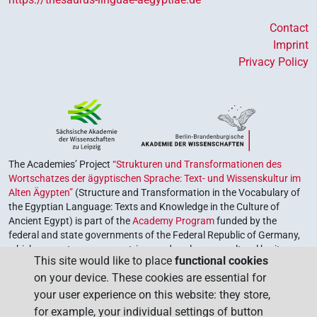
verwendet wird.
Dawsons Einwand, dass ein Gehirn selbstverständlich
Contact
im Kopf ist und eine entsprechende Glossierung
Imprint
überflüssig scheint, hat eine gewisse Berechtigung.
Privacy Policy
Andererseits ist die Präposition
auffällig, die
jm.wtj
eben nicht nur ein semantisch breites „in“, sondern
spezifischer ein „zwischen (zwei Dingen)“ bzw. ein
„inmitten“ bezeichnet, was an seiner Erklärung von
ꜥmm
als Otholiten zweifeln lässt.
The Academies’ Project
“Strukturen und Transformationen des
L. Popko, 20. März 2020.
Wortschatzes der ägyptischen Sprache: Text- und Wissenskultur im
Commentary author
:
AV Wortschatz der ägyptischen
Alten Ägypten”
(Structure and Transformation in the Vocabulary of
the Egyptian Language: Texts and Knowledge in the Culture of
Sprache, SAW
(
Data file created
:
20 Mar 2020
,
latest
Ancient Egypt) is part of the
Academy Program
funded by the
revision
:
09 Jun 2022
)
federal and state governments of the Federal Republic of Germany,
which serves to preserve, retrieve and explore our cultural heritage.
This site would like to place
functional cookies
The program is coordinated by the
Union of the German Academies
on your device. These cookies are essential for
of Sciences and Humanities
.
your user experience on this website: they store,
for example, your individual settings of button