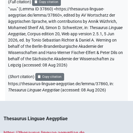
(
Full citation
)
Copy citation
ⲁⲛⲅⲉⲫⲁⲣⲟⲥ entspreche,
sei keine Schnecke, sondern
pgg.t
"
ꜥmm
"
(Lemma ID 37860) <https://thesaurus-linguae-
ein Frosch oder eine Kröte (was die Erklärung ihrer
ꜥmm
aegyptiae.de/lemma/37860>
,
edited by AV Wortschatz der
als rudimentäre Gehäuse obsolet macht) und es
ägyptischen Sprache
,
with contributions by
Annik Wüthrich
,
komme in den Sargtexten auch von einem Menschen
Mohamed Sherif Ali
,
Simon D. Schweitzer
,
in
:
Thesaurus Linguae
vor. DrogWb, 96 widerspricht wiederum Iversen, weil
Aegyptiae
,
Corpus edition 20, Web app version 2.5.1, 5 Jun
2026, ed. by Tonio Sebastian Richter & Daniel A. Werning on
sich die von ihm erwähnte Sargtextstelle in Wirklichkeit
behalf of the Berlin-Brandenburgische Akademie der
auf einen Vogel bezieht und in einem Kontext mit
:
qꜣb
Wissenschaften and Hans-Werner Fischer-Elfert & Peter Dils on
„Darm“ steht. Als Bedeutung wird im DrogWb daher
behalf of the Sächsische Akademie der Wissenschaften zu
etwas zurückhaltender nur vorgeschlagen: „ein
Leipzig (accessed:
08 Aug 2026
)
Körperteil eines Tieres“. Van der Molen, Dictionary of
Coffin Texts, 72 schließt sich ohne Diskussion des
(
Short citation
)
Copy citation
Begriffes Iversen an, ebenso Bardinet, Papyrus
https://thesaurus-linguae-aegyptiae.de/lemma/37860,
in
:
Thesaurus Linguae Aegyptiae
(
accessed
:
08 Aug 2026
)
médicaux, 268 in seiner Übersetzung des Rezeptes.
Westendorf, Handbuch Medizin, 496 empfindet die
Verbindung von
mit Eingeweiden dagegen als
ꜥmm
wenig problematisch und verweist auf eine ähnliche
Thesaurus Linguae Aegyptiae
Bedeutungsspanne von
: „Windungen“, die ebenfalls
ꜣjs
einerseits für das Gehirn, andererseits für Gedärm
https://thesaurus-linguae-aegyptiae.de