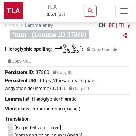
TLA
TLA
2.5.1
(
20
)
Home
Lemma entry
EN
|
DE
|
FR
|
ع
ꜥmm
(Lemma ID 37860)
𓂝𓅓𓅓𓆇
Hieroglyphic spelling
:
Copy Unicode
Copy MdC
Persistent ID
:
37860
Copy ID
Persistent URL
:
https://thesaurus-linguae-
aegyptiae.de/lemma/37860
Copy URL
Lemma list
:
Hieroglyphic/hieratic
Word class
:
common noun
(
masc.
)
Translation
[Körperteil von Tieren]
DE
[some part of an animal (med.)]
EN