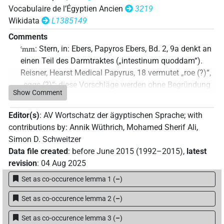
Vocabulaire de l’Égyptien Ancien
3219
Wikidata
L1385149
Comments
: Stern, in: Ebers, Papyros Ebers, Bd. 2, 9a denkt an
ꜥmm
einen Teil des Darmtraktes („intestinum quoddam“).
Reisner, Hearst Medical Papyrus, 18 vermutet „roe (?)“,
„eggs (?)“; diese Vorschläge werden ohne Begründung
Show Comment
geliefert. Wreszinski, Londoner Med. Papyrus und Pap.
Hearst, 118 denkt an „Gehirn“ und zieht hierfür Eb 128
Editor(s)
:
AV Wortschatz der ägyptischen Sprache
;
with
heran; sein Hauptargument ist daher sicher die
contributions by
:
Annik Wüthrich
,
Mohamed Sherif Ali
,
Bemerkung, dass es im Kopf des Welses zu finden sei.
Simon D. Schweitzer
Chassinat, Papyrus médical copte, 214-215 sieht in
Data file created
:
before June 2015 (1992–2015)
,
latest
, wie Wreszinski, eine Bezeichnung für das Gehirn.
ꜥmm
revision
:
04 Aug 2025
In Eb 427 ist vom
eines
-Tieres die Rede. In
ꜥmm
ꜥpnn.t
Set as co-occurence lemma 1
(
–
)
diesem Tier vermutet Chassinat, a.a.O., eine
Bezeichnung für den Fischotter, in Eb 427 ein Rezept
Set as co-occurence lemma 2
(
–
)
gegen Trichiasis und vergleicht daraufhin die Droge
mit dem ⲁⲛⲅⲉⲫⲁⲣⲟⲥ ⲛ̄̄ⲟⲩϩⲟⲣ ⲙⲟⲟⲩ, dem
ꜥmm n ꜥpnn.t
Set as co-occurence lemma 3
(
–
)