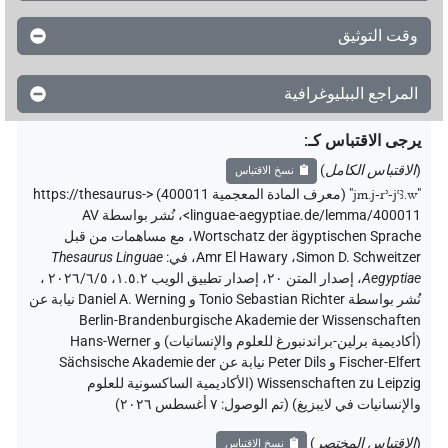
وقت التوثيق
المراجع الببليوغرافية
يرجى الاقتباس كـ
:
(
الاقتباس الكامل
)
نسخ الاقتباس
"
jm.j-rʾ-jꜥꜣ.w
"
(معرف المادة المعجمية 400011) <https://thesaurus-
linguae-aegyptiae.de/lemma/400011>
،
نُشر بواسطة AV
Wortschatz der ägyptischen Sprache
،
مع مساهمات من قبل
Simon D. Schweitzer
،
Amr El Hawary
،
في
:
Thesaurus Linguae
Aegyptiae
،
إصدار المتن ٢٠، إصدار تطبيق الويب ۱.٥.٢، ٢٠٢٦/٦/٥ ،
نُشر بواسطة Tonio Sebastian Richter و Daniel A. Werning نيابة عن
Berlin-Brandenburgische Akademie der Wissenschaften
(أكاديمية برلين-براندنبورغ للعلوم والإنسانيات) و Hans-Werner
Fischer-Elfert و Peter Dils نيابة عن Sächsische Akademie der
Wissenschaften zu Leipzig (الأكاديمية الساكسونية للعلوم
والإنسانيات في لايبزيغ) (تم الوصول:
٧ أغسطس ٢٠٢٦
)
(
الاقتباس المختصر
)
نسخ الاقتباس