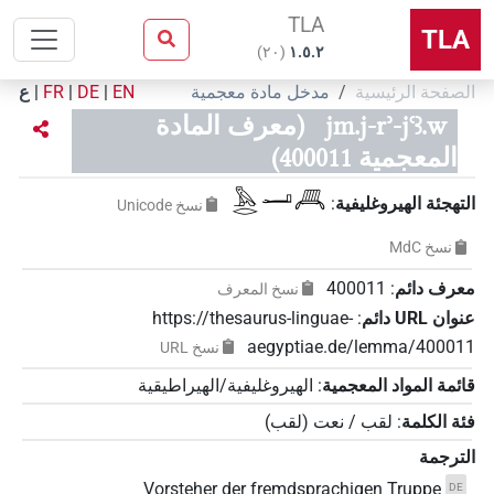
TLA
TLA
)
٢٠
(
۱.٥.٢
الصفحة الرئيسية
مدخل مادة معجمية
EN
|
DE
|
FR
|
ع
jm.j-rʾ-jꜥꜣ.w
(معرف المادة
المعجمية 400011)
𓅓𓂋𓂝𓄫
التهجئة الهيروغليفية
:
نسخ‏ ‏Unicode
نسخ‏ ‏MdC
معرف دائم
:
400011
نسخ المعرف
عنوان‏ ‏URL‏ دائم
:
https://thesaurus-linguae-
aegyptiae.de/lemma/400011
نسخ‏ ‏URL
قائمة المواد المعجمية
:
الهيروغليفية/الهيراطيقية
فئة الكلمة
:
لقب / نعت
(
لقب
)
الترجمة
Vorsteher der fremdsprachigen Truppe
DE