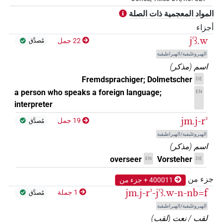
𓅓𓂋𓏤𓂝𓋮𓋮𓏪
)
2
،
1
(
| 2×
TITL
المواد المعجمية ذات الصلة
أجزاء
𓅓[]𓂝𓋮
)
1
(
| 1×
TITL
jꜥꜣ.w
22 جمل
مُصدَّق
الهيروغليفية/الهيراطيقية
اسم
(
مذكر
)
Fremdsprachiger; Dolmetscher
DE
a person who speaks a foreign language;
EN
interpreter
jm.j-rʾ
19 جمل
مُصدَّق
الهيروغليفية/الهيراطيقية
اسم
(
مذكر
)
overseer
Vorsteher
EN
DE
جزء من
400011 + جزء من
jm.j-rʾ-jꜥꜣ.w-n-nb=f
1 جملة
مُصدَّق
الهيروغليفية/الهيراطيقية
لقب / نعت
(
لقب
)