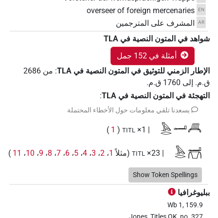
overseer of foreign mercenaries
EN
المشرف على المترجمين
AR
شواهد في المتون النصية في ‏TLA
أمثلة في 152 جمل
الإطار الزمني للتوثيق في المتون النصية في ‏TLA
:
من
2686
ق.م.
إلى
1760
ق.م.
التهجئة في المتون النصية في TLA
:
يسعدنا تلقي معلومات حول الأخطاء المحتملة
𓅓𓂋𓂝𓄫
)
1
(
| 1×
TITL
𓅓𓂋𓂝𓋮
| 23×
(مثلاً
1
،
2
،
3
،
4
،
5
،
6
،
7
،
8
،
9
،
10
،
11
)
TITL
𓅓𓂋𓂝𓋮𓀀
Show Token Spellings
)
2
،
1
(
| 2×
TITL
ببليوغرافيا
𓅓𓂋𓏤𓂝𓋮
)
2
،
1
(
| 2×
TITL
Wb 1, 159.9
Jones, Titles OK, no. 327