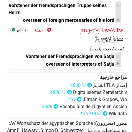
Vorsteher der fremdsprachigen Truppe seines
DE
Herrn
overseer of foreign mercenaries of his lord
EN
jm.j-rʾ-jꜥꜣ.w-Zꜣṯw
1 جملة
مُصدَّق
𓅓𓂋𓂝𓋮𓀆𓅱𓈉
لقب / نعت
(
لقب
)
Vorsteher der Fremdsprachigen von Satju
DE
overseer of interpreters of Satju
EN
مراجع خارجية
إصدار‏ ‏TLA‏ القديم
400011
400011
Digitalisiertes Zettelarchiv
159
Erman & Grapow, Wb.
2008
Vocabulaire de l’Égyptien Ancien
L1391465
Wikidata
محرر (محررون)
:
AV Wortschatz der ägyptischen Sprache
؛
مع مساهمات من قبل
:
Simon D. Schweitzer
،
Amr El Hawary