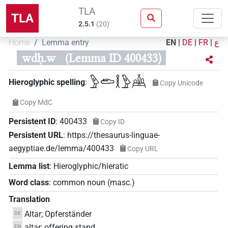
TLA
TLA
2.5.1
(
20
)
Home
Lemma entry
EN
|
DE
|
FR
|
ع
wdḥ.w
(Lemma ID 400433)
𓅱𓂧𓎛𓅱𓊲
Hieroglyphic spelling
:
Copy Unicode
Copy MdC
Persistent ID
:
400433
Copy ID
Persistent URL
:
https://thesaurus-linguae-
aegyptiae.de/lemma/400433
Copy URL
Lemma list
:
Hieroglyphic/hieratic
Word class
:
common noun
(
masc.
)
Translation
Altar; Opferständer
DE
altar; offering stand
EN