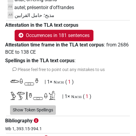
autel; présentoir d'offrandes
FR
مذبح؛ حامل القرابين
AR
Attestation in the TLA text corpus
Occurrences in 181 sentences
Attestation time frame in the TLA text corpus
:
from
2686
BCE
to
138
CE
Spellings in the TLA text corpus
:
Please feel free to point out any mistakes to us
𓂧𓏐𔏅𓏊
| 1×
(
1
)
N.m:sg
𓅱𓂧𓅱𓎛𓏊𔏅𓏐𓒃
| 1×
(
1
)
N.m:sg
𓅱𓂧𓎛𓅱
Show Token Spellings
| 1×
(
1
)
N.m(infl. unedited)
Bibliography
𓅱𓂧𓎛𓅱𓊯
var
| 1×
(
1
)
N.m:sg
Wb 1, 393.15-394.1