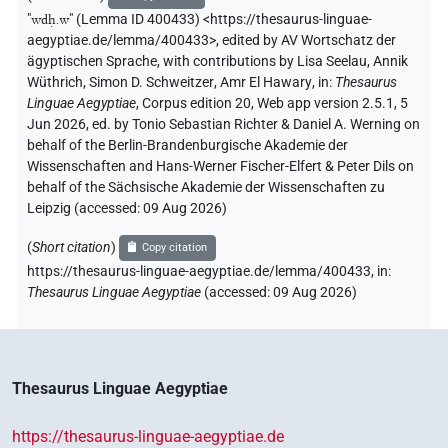
𓎘𓎛𓏲𓏊𓏥
"
wdḥ.w
"
(Lemma ID 400433) <https://thesaurus-linguae-
| 1×
(
1
)
N.m:sg
aegyptiae.de/lemma/400433>
,
edited by AV Wortschatz der
ägyptischen Sprache
,
with contributions by
Lisa Seelau
,
Annik
𓎛𓅱𓂧𓏐𓏖𓏊
| 1×
(
1
)
N.m:sg
Wüthrich
,
Simon D. Schweitzer
,
Amr El Hawary
,
in
:
Thesaurus
Linguae Aegyptiae
,
Corpus edition 20, Web app version 2.5.1, 5
𓎛𓅱𓂧𓏑𓏊𓏖
| 1×
(
1
)
N.m:sg
Jun 2026, ed. by Tonio Sebastian Richter & Daniel A. Werning on
behalf of the Berlin-Brandenburgische Akademie der
𓎛𓅱𓏏𓂧𓏑𓂂𓏊
| 1×
(
1
)
Wissenschaften and Hans-Werner Fischer-Elfert & Peter Dils on
N.m:sg
behalf of the Sächsische Akademie der Wissenschaften zu
𓎛𓅱𓏐𓏊𓏐𓏖
Leipzig (accessed:
09 Aug 2026
)
| 1×
(
1
)
N.m:sg
(
Short citation
)
Copy citation
𓎛𓅱𔏅
| 1×
(
1
)
N.m:sg
https://thesaurus-linguae-aegyptiae.de/lemma/400433,
in
:
Thesaurus Linguae Aegyptiae
(
accessed
:
09 Aug 2026
)
𓎸
| 1×
(
1
)
| 1×
(
1
)
N.m:sg
N.m:sg:stpr
𔃘
𓈀𓈓𓏥
var
| 1×
(
1
)
N.m:pl
Thesaurus Linguae Aegyptiae
𔃠
| 1×
(
1
)
N.m:sg:stpr
https://thesaurus-linguae-aegyptiae.de