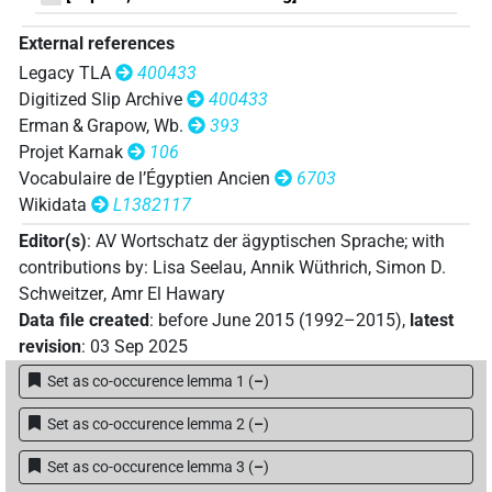
𓎗𓎛𓅱𓊲
| 1×
(
1
)
N.m:sg
External references
𓎗𓎛𓅱𓊲
𓏥
var
| 1×
(
1
)
N.m:pl
Legacy TLA
400433
Digitized Slip Archive
400433
𓎗𓎛𓅱𓊲𓏥
| 1×
(
1
)
N.m:pl:stpr
Erman & Grapow, Wb.
393
Projet Karnak
106
𓎗𓎛𓅱𓏊𓏥
| 1×
(
1
)
N.m:pl
Vocabulaire de l’Égyptien Ancien
6703
Wikidata
L1382117
𓎗𓎛𓊲
var
| 1×
(
1
)
N.m:sg
Editor(s)
:
AV Wortschatz der ägyptischen Sprache
;
with
𓎗𓎛𓏲𓏊
contributions by
:
Lisa Seelau
,
Annik Wüthrich
,
Simon D.
| 1×
(
1
)
N.m:sg
Schweitzer
,
Amr El Hawary
𓎗𓎛𓏲𓏋𓏥
Data file created
:
before June 2015 (1992–2015)
,
latest
| 1×
(
1
)
N.m:pl:stpr
revision
:
03 Sep 2025
𓎗𔃗
| 1×
(
1
)
N.m(infl. unedited)
Set as co-occurence lemma 1
(
–
)
𓎘𓅱𓂧𓎛𔎐𓏥
Set as co-occurence lemma 2
(
–
)
| 1×
(
1
)
N.m:pl
Set as co-occurence lemma 3
(
–
)
𓎘𓅱𓏏𓎛𓅱𓊲𓏥
| 1×
(
1
)
N.m(infl. unedited)