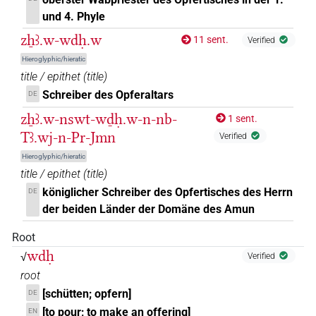
und 4. Phyle
𓊯𓏐𓏊
| 1×
(
1
)
N.m:sg
zẖꜣ.w-wdḥ.w
11 sent.
Verified
𓊰
Hieroglyphic/hieratic
| 1×
(
1
)
N.m:sg
title / epithet
(
title
)
𓊲
Schreiber des Opferaltars
DE
| 4×
(
1
,
2
,
3
,
4
)
| 14×
(e.g.
1
,
2
,
3
,
N.m:sg
N.m:sg:stpr
zẖꜣ.w-nswt-wḏḥ.w-n-nb-
1 sent.
4
,
5
,
6
,
7
,
8
,
9
,
10
,
11
)
Tꜣ.wj-n-Pr-Jmn
Verified
𓊲
var
| 3×
(
1
,
2
,
3
)
| 4×
(
1
,
2
,
3
,
4
)
N.m:sg
N.m:sg:stpr
Hieroglyphic/hieratic
title / epithet
(
title
)
𓎗𓅱𓎛𓅱𓊲
| 1×
(
1
)
N.m:sg
königlicher Schreiber des Opfertisches des Herrn
DE
der beiden Länder der Domäne des Amun
𓎗𓅱𓎛𓅱𓊲
var
| 1×
(
1
)
N.m:sg
Root
𓎗𓅱𓎛𔃜
| 1×
(
1
)
wdḥ
N.m:sg
√
Verified
root
𓎗𓎛𓅱
| 1×
(
1
)
N.m:sg
[schütten; opfern]
DE
[to pour; to make an offering]
EN