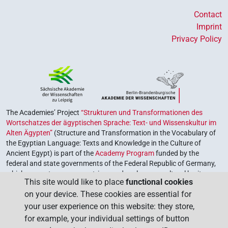
𔃫
| 1×
(
1
)
N.m:sg:stc
Contact
𔃫𓏏𓏤
Imprint
| 1×
(
1
)
N.m:sg:stc
Privacy Policy
𓏏
R32
var
| 1×
(
1
)
N.m:sg
US9R3VARB
| 1×
(
1
)
N.m(infl. unedited)
𓍿[][]
US9T3VARA
| 1×
(
1
)
N.m:sg
The Academies’ Project
“Strukturen und Transformationen des
Wortschatzes der ägyptischen Sprache: Text- und Wissenskultur im
[]𓅱
| 1×
(
1
)
N.m:sg
Alten Ägypten”
(Structure and Transformation in the Vocabulary of
the Egyptian Language: Texts and Knowledge in the Culture of
[]𓏥
| 1×
(
1
)
Ancient Egypt) is part of the
Academy Program
funded by the
N.m:pl:stpr
federal and state governments of the Federal Republic of Germany,
which serves to preserve, retrieve and explore our cultural heritage.
[]𓒃
| 1×
(
1
)
N.m:sg
This site would like to place
functional cookies
The program is coordinated by the
Union of the German Academies
on your device. These cookies are essential for
of Sciences and Humanities
.
{𓌢}{𓌢}{𔌜}{𓏥}{𓇳}⟨
⟩
…
| 1×
(
1
)
N.m:pl
your user experience on this website: they store,
for example, your individual settings of button
𓅱𓂧[]
| 1×
(
1
)
N.m:sg