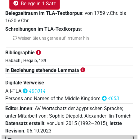
Belege in 1 Satz
Belegzeitraum im TLA-Textkorpus
:
von
1759
v.Chr.
bis
1630
v.Chr.
Schreibungen im TLA-Textkorpus
:
Weisen Sie uns gerne auf Irrtümer hin
Bibliographie
Habachi, Heqaib, 189
In Beziehung stehende Lemmata
Digitale Verweise
Alt-TLA
401014
Persons and Names of the Middle Kingdom
4653
Editor:innen
:
AV Wortschatz der ägyptischen Sprache
;
unter Mitarbeit von
:
Sophie Diepold
,
Alexander Ilin-Tomich
Datensatz erstellt
:
vor Juni 2015 (1992–2015)
,
letzte
Revision
:
06.10.2023