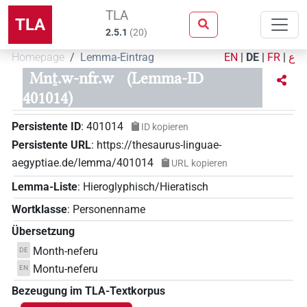
TLA
TLA
2.5.1
(
20
)
Homepage
Lemma-Eintrag
EN
|
DE
|
FR
|
ع
Mnṯ.w-nfr.w
(Lemma-ID
401014)
Persistente ID
:
401014
ID kopieren
Persistente URL
:
https://thesaurus-linguae-
aegyptiae.de/lemma/401014
URL kopieren
Lemma-Liste
:
Hieroglyphisch/Hieratisch
Wortklasse
:
Personenname
Übersetzung
Month-neferu
DE
Montu-neferu
EN
Bezeugung im TLA-Textkorpus