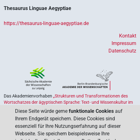
Thesaurus Linguae Aegyptiae
https://thesaurus-linguae-aegyptiae.de
Kontakt
Impressum
Datenschutz
Das Akademienvorhaben
„Strukturen und Transformationen des
Wortschatzes der ägyptischen Sprache: Text- und Wissenskultur im
Alten Ägypten‟
ist Teil des von Bund und Ländern geförderten
Diese Seite würde gerne
funktionale Cookies
auf
Akademienprogramms
, das der Erhaltung, Sicherung und
Ihrem Endgerät speichern. Diese Cookies sind
Vergegenwärtigung unseres kulturellen Erbes dient. Koordiniert wird
essenziell für Ihre Nutzungserfahrung auf dieser
das Programm von der
Union der Deutschen Akademien der
Webseite. Sie speichern beispielsweise Ihre
Wissenschaften
.