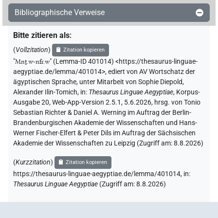
Bibliographische Verweise
Bitte zitieren als
:
(
Vollzitation
)
Zitation kopieren
"
Mnṯ.w-nfr.w
"
(Lemma-ID 401014) <https://thesaurus-linguae-
aegyptiae.de/lemma/401014>
,
ediert von AV Wortschatz der
ägyptischen Sprache
,
unter Mitarbeit von
Sophie Diepold
,
Alexander Ilin-Tomich
,
in
:
Thesaurus Linguae Aegyptiae
,
Korpus-
Ausgabe 20, Web-App-Version 2.5.1, 5.6.2026, hrsg. von Tonio
Sebastian Richter & Daniel A. Werning im Auftrag der Berlin-
Brandenburgischen Akademie der Wissenschaften und Hans-
Werner Fischer-Elfert & Peter Dils im Auftrag der Sächsischen
Akademie der Wissenschaften zu Leipzig (Zugriff am:
8.8.2026
)
(
Kurzzitation
)
Zitation kopieren
https://thesaurus-linguae-aegyptiae.de/lemma/401014,
in
:
Thesaurus Linguae Aegyptiae
(
Zugriff am
:
8.8.2026
)