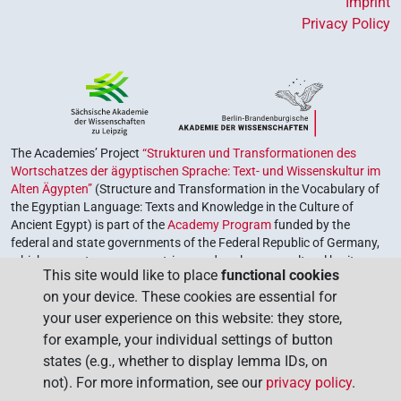
Imprint
[]𓏲𓈐[]𓏏𓏲
Privacy Policy
| 1×
(
1
)
V\res-2sg.m
[]𓏲𓈐𓂻
| 1×
(
1
)
V\tam.act
𓈐𓂋
| 1×
(
1
)
V\tam.act
𓍯
The Academies’ Project
“Strukturen und Transformationen des
US9N31VARB
| 1×
(
1
)
V\imp.sg
Wortschatzes der ägyptischen Sprache: Text- und Wissenskultur im
Alten Ägypten”
(Structure and Transformation in the Vocabulary of
𓍯[]
| 1×
(
1
)
V\ptcp.act.m.sg
the Egyptian Language: Texts and Knowledge in the Culture of
Ancient Egypt) is part of the
Academy Program
funded by the
𓍯𓄿[]
| 1×
(
1
)
| 1×
(
1
)
|
federal and state governments of the Federal Republic of Germany,
V\imp.sg
V\ptcp.act.m.sg
which serves to preserve, retrieve and explore our cultural heritage.
1×
(
1
)
This site would like to place
functional cookies
V\tam.act
The program is coordinated by the
Union of the German Academies
on your device. These cookies are essential for
of Sciences and Humanities
.
𓍯𓄿[]⸮𓀀?
| 1×
(
1
)
V(infl. unedited)
your user experience on this website: they store,
for example, your individual settings of button
𓍯𓄿[]𓇋𓏲𓈐𓏥
| 1×
(
1
)
V\ptcp.act.m.pl
states (e.g., whether to display lemma IDs, on
not). For more information, see our
privacy policy
.
𓍯𓄿𓅱𓅱𓼫[]
| 1×
(
1
)
V\tam.act-ant:stpr