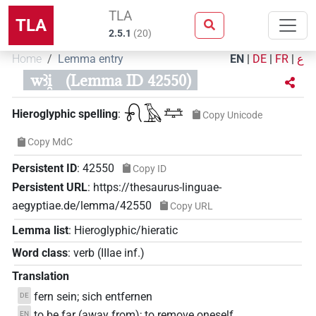
TLA
TLA
2.5.1
(
20
)
Home
Lemma entry
EN
|
DE
|
FR
|
ع
wꜣi̯
(Lemma ID 42550)
𓍯𓄿𓈐
Hieroglyphic spelling
:
Copy Unicode
Copy MdC
Persistent ID
:
42550
Copy ID
Persistent URL
:
https://thesaurus-linguae-
aegyptiae.de/lemma/42550
Copy URL
Lemma list
:
Hieroglyphic/hieratic
Word class
:
verb
(
IIIae inf.
)
Translation
fern sein; sich entfernen
DE
to be far (away from); to remove oneself
EN