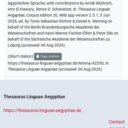
ägyptischen Sprache
,
with contributions by
Annik Wüthrich
,
𓏲𓇋𓇋𓏭𓏛
Amr El Hawary
,
Simon D. Schweitzer
,
in
:
Thesaurus Linguae
| 1×
(
1
)
V(infl. unedited)
Aegyptiae
,
Corpus edition 20, Web app version 2.5.1, 5 Jun
2026, ed. by Tonio Sebastian Richter & Daniel A. Werning on
𓏲𓍯𓄿𓏲𓏲
| 1×
(
1
)
V\tam.act:stpr
behalf of the Berlin-Brandenburgische Akademie der
Wissenschaften and Hans-Werner Fischer-Elfert & Peter Dils on
𓄿𓈐
behalf of the Sächsische Akademie der Wissenschaften zu
US9V4VARA
| 1×
(
1
)
V\res-3sg.m
Leipzig (accessed:
06 Aug 2026
)
[]
𓈐𓂻
⸮?
⸮?
| 1×
(
1
)
V(infl. unedited)
(
Short citation
)
Copy citation
https://thesaurus-linguae-aegyptiae.de/lemma/42550,
in
:
[]⸮𓏏?𓈐𓍘𓇋
| 1×
(
1
)
V\res-3sg.f
Thesaurus Linguae Aegyptiae
(
accessed
:
06 Aug 2026
)
[]𓄿[]
| 1×
(
1
)
V\inf
[]𓄿𓇋𓍯𓄿𓇋𓏏𓂻
| 1×
(
1
)
V\inf:stpr
Thesaurus Linguae Aegyptiae
[]𓄿𓈐𓂻
| 1×
(
1
)
V\res-3sg.m
https://thesaurus-linguae-aegyptiae.de
[]𓈐𓂻
Contact
| 1×
(
1
)
V\tam.act:stpr