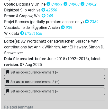
Coptic Dictionary Online
C4899
C4900
C4902
𓍯𓄿𓏲𓏲𓀁
Digitized Slip Archive
42550
| 1×
(
1
)
V\imp.sg
Erman & Grapow, Wb.
245
𓍯𓄿𓏲𓏲𓈐𓂻
Projet Ramsès (partially premium access only)
2389
| 2×
(
1
,
2
)
| 1×
(
1
V(infl. unedited)
V\imp.sg
Vocabulaire de l’Égyptien Ancien
939
)
| 1×
(
1
)
| 1×
(
1
)
| 2×
V\inf
V\ptcp.act.m.pl
V\res-3du.m
Wikidata
L1381658
(
1
,
2
)
| 6×
(
1
,
2
,
3
,
4
,
5
,
6
)
| 1×
(
V\res-3pl.m
V\res-3sg.m
Editor(s)
:
AV Wortschatz der ägyptischen Sprache
;
with
1
)
| 4×
(
1
,
2
,
3
,
4
)
V\tam.act
contributions by
:
Annik Wüthrich
,
Amr El Hawary
,
Simon D.
𓍯𓄿𓏲𓏲𓈐𓂻𓍘𓇋
| 3×
(
1
,
2
,
3
)
V\res-3sg.f
Schweitzer
Data file created
:
before June 2015 (1992–2015)
,
latest
𓍯𓄿𓏲𓏲𓈐𓂻𓏥
| 1×
(
1
)
| 1×
V\ptcp.act.m.pl
V\tam.act
revision
:
07 Aug 2025
Set as co-occurence lemma 1
(
–
)
(
1
)
𓍯𓄿𓏲𓏲𓈐𓂻𓏲𓏏
| 1×
(
1
)
V\res-2sg.m
Set as co-occurence lemma 2
(
–
)
𓍯𓄿𓏲𓏲𓈐𓏏𓏤
Set as co-occurence lemma 3
(
–
)
| 1×
(
1
)
V\tam.act
𓍯𓄿𓏹𓏹𓈐𓂻
| 2×
(
1
,
2
)
| 1×
V\ptcp.act.m.sg
V\res-
Related lemmata