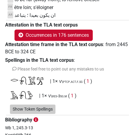
être loin; s'éloigner
FR
ان يكون بعيدا ؛ يتباعد
AR
Attestation in the TLA text corpus
Occurrences in 176 sentences
Attestation time frame in the TLA text corpus
:
from
2445
BCE
to
324
CE
Spellings in the TLA text corpus
:
Please feel free to point out any mistakes to us
𓂋𓍯𓄿𓏲𓈐𓂻
| 1×
(
1
)
V\ptcp.act.f.sg
𓄿𓍯𓅱
| 1×
(
1
)
V\res-3sg.m
𓈐
Show Token Spellings
| 1×
(
1
)
| 1×
(
1
)
| 3×
V\advz
V\ptcp.act.m.sg
V\res-
Bibliography
(
1
,
2
,
3
)
| 2×
(
1
,
2
)
| 2×
(
3pl.m
V\res-3sg.m
V\tam.act:stpr
Wb 1, 245.3-13
1
,
2
)