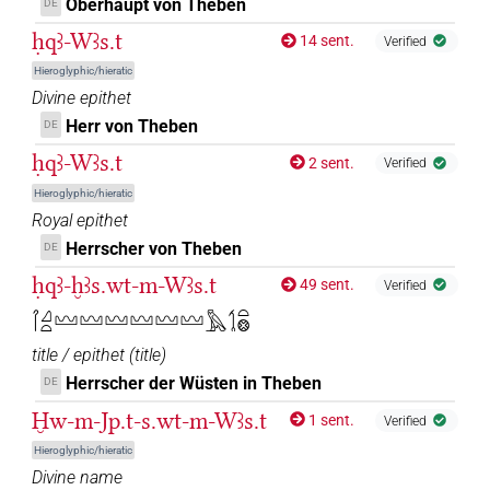
Oberhaupt von Theben
DE
ḥqꜣ-Wꜣs.t
14 sent.
Verified
Hieroglyphic/hieratic
Divine epithet
Herr von Theben
DE
ḥqꜣ-Wꜣs.t
2 sent.
Verified
Hieroglyphic/hieratic
Royal epithet
Herrscher von Theben
DE
ḥqꜣ-ḫꜣs.wt-m-Wꜣs.t
49 sent.
Verified
𓋾𓈎𓏏𓈉𓈉𓈉𓈉𓈉𓈉𓅓𓌀𓏏𓊖
title / epithet
(
title
)
Herrscher der Wüsten in Theben
DE
Ḫw-m-Jp.t-s.wt-m-Wꜣs.t
1 sent.
Verified
Hieroglyphic/hieratic
Divine name