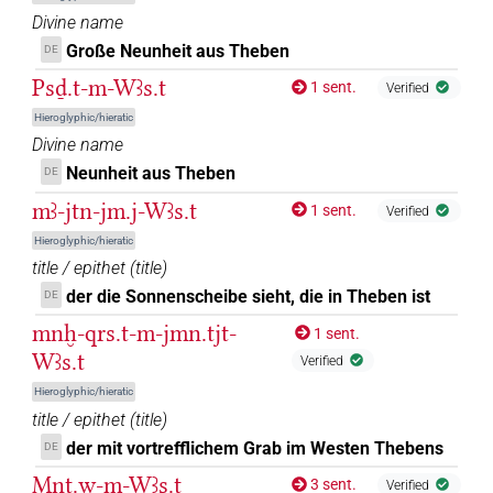
Divine name
Große Neunheit aus Theben
DE
Psḏ.t-m-Wꜣs.t
1 sent.
Verified
Hieroglyphic/hieratic
Divine name
Neunheit aus Theben
DE
mꜣ-jtn-jm.j-Wꜣs.t
1 sent.
Verified
Hieroglyphic/hieratic
title / epithet
(
title
)
der die Sonnenscheibe sieht, die in Theben ist
DE
mnḫ-qrs.t-m-jmn.tjt-
1 sent.
Wꜣs.t
Verified
Hieroglyphic/hieratic
title / epithet
(
title
)
der mit vortrefflichem Grab im Westen Thebens
DE
Mnṯ.w-m-Wꜣs.t
3 sent.
Verified