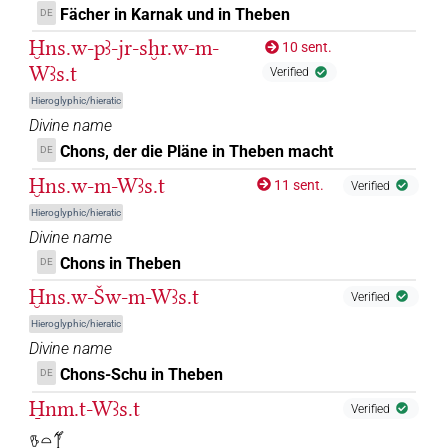
Fächer in Karnak und in Theben
DE
Ḫns.w-pꜣ-jr-sḫr.w-m-
10 sent.
Wꜣs.t
Verified
Hieroglyphic/hieratic
Divine name
Chons, der die Pläne in Theben macht
DE
Ḫns.w-m-Wꜣs.t
11 sent.
Verified
Hieroglyphic/hieratic
Divine name
Chons in Theben
DE
Ḫns.w-Šw-m-Wꜣs.t
Verified
Hieroglyphic/hieratic
Divine name
Chons-Schu in Theben
DE
H̱nm.t-Wꜣs.t
Verified
𓎸𓏏𓋆