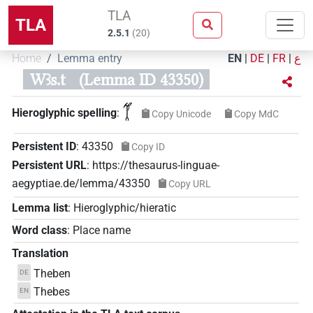
TLA
TLA
2.5.1
(
20
)
Home
Lemma entry
EN
|
DE
|
FR
|
ع
Wꜣs.t
(Lemma ID 43350)
𓋆
Hieroglyphic spelling
:
Copy Unicode
Copy MdC
Persistent ID
:
43350
Copy ID
Persistent URL
:
https://thesaurus-linguae-
aegyptiae.de/lemma/43350
Copy URL
Lemma list
:
Hieroglyphic/hieratic
Word class
:
Place name
Translation
Theben
DE
Thebes
EN