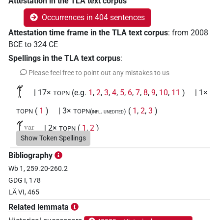
Attestation in the TLA text corpus
Occurrences in 404 sentences
Attestation time frame in the TLA text corpus
:
from
2008
BCE
to
324
CE
Spellings in the TLA text corpus
:
Please feel free to point out any mistakes to us
𓋆
| 17×
(e.g.
1
,
2
,
3
,
4
,
5
,
6
,
7
,
8
,
9
,
10
,
11
)
| 1×
TOPN
(
1
)
| 3×
(
1
,
2
,
3
)
TOPN
TOPN(infl. unedited)
𓋆
var
| 2×
(
1
,
2
)
TOPN
Show Token Spellings
𓋆
𓏏𓼋
var
| 1×
(
1
)
TOPN
Bibliography
Wb 1, 259.20-260.2
𓋆𓈈
| 1×
(
1
)
TOPN
GDG I, 178
LÄ VI, 465
𓋆𓊖
| 1×
(
1
)
TOPN
Related lemmata