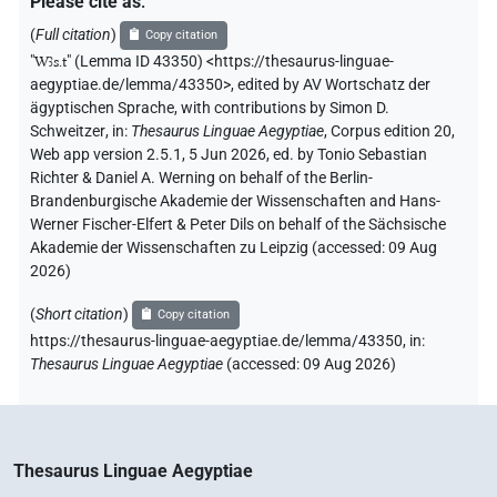
Please cite as
:
(
Full citation
)
Copy citation
"
Wꜣs.t
"
(Lemma ID 43350) <https://thesaurus-linguae-
aegyptiae.de/lemma/43350>
,
edited by AV Wortschatz der
ägyptischen Sprache
,
with contributions by
Simon D.
Schweitzer
,
in
:
Thesaurus Linguae Aegyptiae
,
Corpus edition 20,
Web app version 2.5.1, 5 Jun 2026, ed. by Tonio Sebastian
Richter & Daniel A. Werning on behalf of the Berlin-
Brandenburgische Akademie der Wissenschaften and Hans-
Werner Fischer-Elfert & Peter Dils on behalf of the Sächsische
Akademie der Wissenschaften zu Leipzig (accessed:
09 Aug
2026
)
(
Short citation
)
Copy citation
https://thesaurus-linguae-aegyptiae.de/lemma/43350,
in
:
Thesaurus Linguae Aegyptiae
(
accessed
:
09 Aug 2026
)
Thesaurus Linguae Aegyptiae