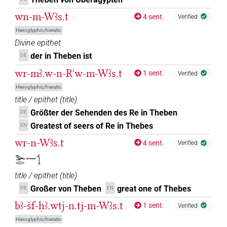
𓌀𓏏𓏏
sic
| 1×
(
1
)
TOPN
wn-m-Wꜣs.t
4 sent.
Verified
Hieroglyphic/hieratic
Divine epithet
der in Theben ist
DE
wr-mꜣ.w-n-Rꜥw-m-Wꜣs.t
1 sent.
Verified
Hieroglyphic/hieratic
title / epithet
(
title
)
Größter der Sehenden des Re in Theben
DE
Greatest of seers of Re in Thebes
EN
wr-n-Wꜣs.t
4 sent.
Verified
𓅨𓂋𓈖𓌀
title / epithet
(
title
)
Großer von Theben
great one of Thebes
DE
EN
bꜣ-šf-ḥꜣ.wtj-n.tj-m-Wꜣs.t
1 sent.
Verified
Hieroglyphic/hieratic