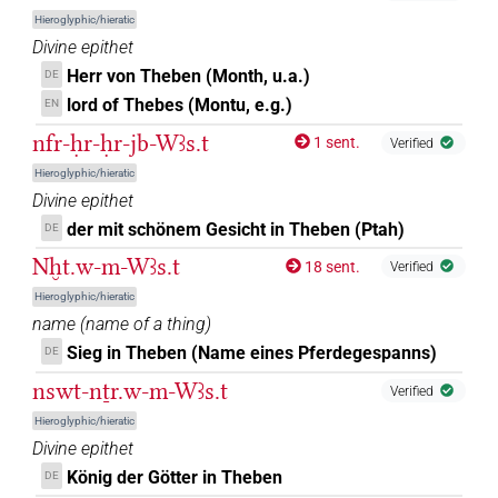
Hieroglyphic/hieratic
Divine epithet
Herr von Theben (Month, u.a.)
DE
lord of Thebes (Montu, e.g.)
EN
nfr-ḥr-ḥr-jb-Wꜣs.t
1 sent.
Verified
Hieroglyphic/hieratic
Divine epithet
der mit schönem Gesicht in Theben (Ptah)
DE
Nḫt.w-m-Wꜣs.t
18 sent.
Verified
Hieroglyphic/hieratic
name
(
name of a thing
)
Sieg in Theben (Name eines Pferdegespanns)
DE
nswt-nṯr.w-m-Wꜣs.t
Verified
Hieroglyphic/hieratic
Divine epithet
König der Götter in Theben
DE