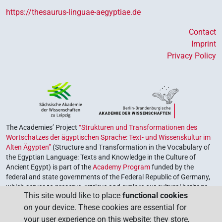
https://thesaurus-linguae-aegyptiae.de
Contact
Imprint
Privacy Policy
The Academies’ Project
“Strukturen und Transformationen des
Wortschatzes der ägyptischen Sprache: Text- und Wissenskultur im
Alten Ägypten”
(Structure and Transformation in the Vocabulary of
the Egyptian Language: Texts and Knowledge in the Culture of
Ancient Egypt) is part of the
Academy Program
funded by the
federal and state governments of the Federal Republic of Germany,
which serves to preserve, retrieve and explore our cultural heritage.
This site would like to place
functional cookies
The program is coordinated by the
Union of the German Academies
on your device. These cookies are essential for
of Sciences and Humanities
.
your user experience on this website: they store,