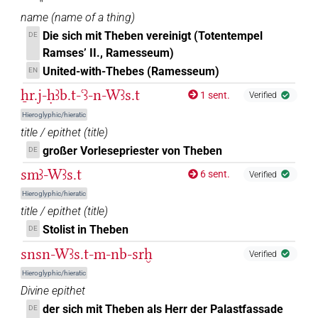
name
(
name of a thing
)
Die sich mit Theben vereinigt (Totentempel
DE
Ramses’ II., Ramesseum)
United-with-Thebes (Ramesseum)
EN
ẖr.j-ḥꜣb.t-ꜥꜣ-n-Wꜣs.t
1 sent.
Verified
Hieroglyphic/hieratic
title / epithet
(
title
)
großer Vorlesepriester von Theben
DE
smꜣ-Wꜣs.t
6 sent.
Verified
Hieroglyphic/hieratic
title / epithet
(
title
)
Stolist in Theben
DE
snsn-Wꜣs.t-m-nb-srḫ
Verified
Hieroglyphic/hieratic
Divine epithet
der sich mit Theben als Herr der Palastfassade
DE