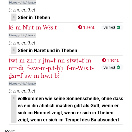
Hieroglyphic/hieratic
Divine epithet
Stier in Theben
DE
kꜣ-m-Nꜥr.t-m-Wꜣs.t
1 sent.
Verified
Hieroglyphic/hieratic
Divine epithet
Stier in Naret und in Theben
DE
twt-m-zn.t-r-jtn=f-nn-stwt=f-m-
1 sent.
nṯr-ḏi̯=f-sw-m-p.t-ḫꜥi̯=f-m-Wꜣs.t-
Verified
ḏsr=f-sw-m-ḥw.t-bꜣ
Hieroglyphic/hieratic
Divine epithet
vollkommen wie seine Sonnenscheibe, ohne dass
DE
es ein ihn ähnlich machen gibt als Gott, wenn er
sich im Himmel zeigt, wenn er sich in Theben
zeigt, wenn er sich im Tempel des Ba absondert
Root