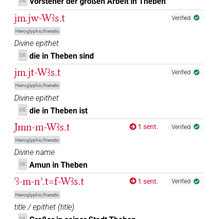
Vorsteher der großen Arbeit in Theben
DE
jm.jw-Wꜣs.t
𓌀𓏏𓊖𔏴
Verified
| 1×
(
1
)
TOPN
Hieroglyphic/hieratic
𓌀𓏏𓏯𓊖𓅆
Divine epithet
| 1×
(
1
)
TOPN
die in Theben sind
DE
𓌀𓏹𓊖𓅆
| 1×
(
1
)
TOPN
jm.jt-Wꜣs.t
Verified
Hieroglyphic/hieratic
𓌀𔏳𓊖
| 1×
(
1
)
TOPN
Divine epithet
die in Theben ist
DE
𔅃
var
| 1×
(
1
)
TOPN
Jmn-m-Wꜣs.t
1 sent.
Verified
Hieroglyphic/hieratic
[]⸮𓊖?
Divine name
| 1×
(
1
)
TOPN
Amun in Theben
DE
[]𓏏𓊖
| 1×
(
1
)
ꜥꜣ-m-nʾ.t=f-Wꜣs.t
TOPN
1 sent.
Verified
Hieroglyphic/hieratic
⸮𓅱?⸮𓌀?⸮𓋹?⸮𓈖?⸮𓐍?
| 1×
(
1
)
TOPN
title / epithet
(
title
)
DE