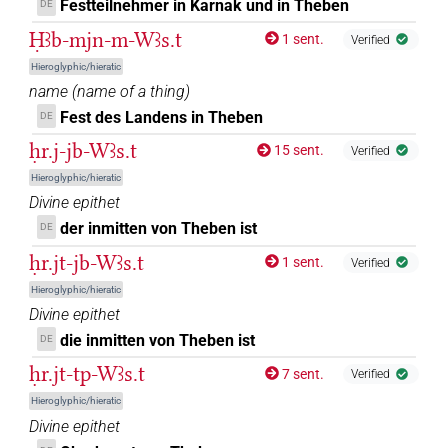
Festteilnehmer in Karnak und in Theben
DE
Ḥꜣb-mjn-m-Wꜣs.t
1 sent.
Verified
Hieroglyphic/hieratic
name
(
name of a thing
)
Fest des Landens in Theben
DE
ḥr.j-jb-Wꜣs.t
15 sent.
Verified
Hieroglyphic/hieratic
Divine epithet
der inmitten von Theben ist
DE
ḥr.jt-jb-Wꜣs.t
1 sent.
Verified
Hieroglyphic/hieratic
Divine epithet
die inmitten von Theben ist
DE
ḥr.jt-tp-Wꜣs.t
7 sent.
Verified
Hieroglyphic/hieratic
Divine epithet