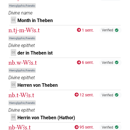
Hieroglyphic/hieratic
Divine name
Month in Theben
DE
n.tj-m-Wꜣs.t
1 sent.
Verified
Hieroglyphic/hieratic
Divine epithet
der in Theben ist
DE
nb.w-Wꜣs.t
6 sent.
Verified
Hieroglyphic/hieratic
Divine epithet
Herren von Theben
DE
nb.t-Wꜣs.t
12 sent.
Verified
Hieroglyphic/hieratic
Divine epithet
Herrin von Theben (Hathor)
DE
nb-Wꜣs.t
95 sent.
Verified