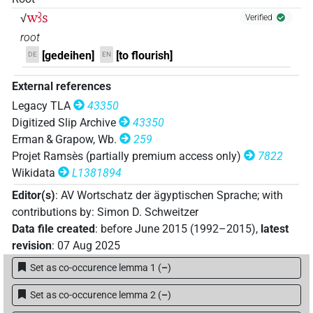
wꜣs
√
Verified
root
[gedeihen]
[to flourish]
DE
EN
External references
Legacy TLA
43350
Digitized Slip Archive
43350
Erman & Grapow, Wb.
259
Projet Ramsès (partially premium access only)
7822
Wikidata
L1381894
Editor(s)
:
AV Wortschatz der ägyptischen Sprache
;
with
contributions by
:
Simon D. Schweitzer
Data file created
:
before June 2015 (1992–2015)
,
latest
revision
:
07 Aug 2025
Set as co-occurence lemma 1
(
–
)
Set as co-occurence lemma 2
(
–
)