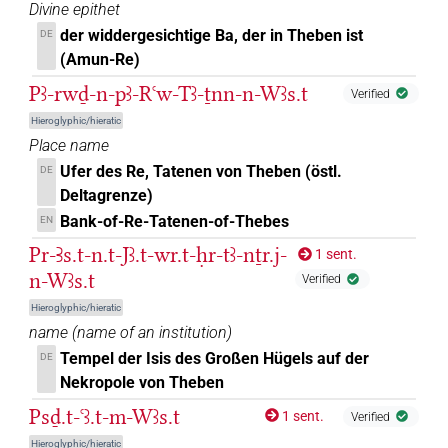
Divine epithet
der widdergesichtige Ba, der in Theben ist
DE
(Amun-Re)
Pꜣ-rwḏ-n-pꜣ-Rꜥw-Tꜣ-ṯnn-n-Wꜣs.t
Verified
Hieroglyphic/hieratic
Place name
Ufer des Re, Tatenen von Theben (östl.
DE
Deltagrenze)
Bank-of-Re-Tatenen-of-Thebes
EN
Pr-Ꜣs.t-n.t-Jꜣ.t-wr.t-ḥr-tꜣ-nṯr.j-
1 sent.
n-Wꜣs.t
Verified
Hieroglyphic/hieratic
name
(
name of an institution
)
Tempel der Isis des Großen Hügels auf der
DE
Nekropole von Theben
Psḏ.t-ꜥꜣ.t-m-Wꜣs.t
1 sent.
Verified
Hieroglyphic/hieratic