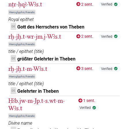
nṯr-ḥqꜣ-Wꜣs.t
2 sent.
Verified
Hieroglyphic/hieratic
Royal epithet
Gott des Herrschers von Theben
DE
rḫ-jḫ.t-wr-jm.j-Wꜣs.t
2 sent.
Verified
Hieroglyphic/hieratic
title / epithet
(
title
)
größter Gelehrter in Theben
DE
rḫ-jḫ.t-m-Wꜣs.t
3 sent.
Verified
Hieroglyphic/hieratic
title / epithet
(
title
)
Gelehrter in Theben
DE
Ḥꜣb.jw-m-Jp.t-s.wt-m-
1 sent.
Wꜣs.t
Verified
Hieroglyphic/hieratic
Divine name