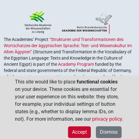
𓍯𓌢𓁹
| 1×
(
1
)
N.m:sg
Egyptian Minerals, Deutsche Akademie der
Wissenschaften zu Berlin. Institut für Orientforschung.
𓹦𓅱
| 1×
(
1
)
N.m:sg
Veröffentlichungen 54 (Berlin 1961).
– C.T. Lewis, C. Short, A Latin Dictionary (Oxford 1879).
– V. Loret, La turquoise chez les anciens Égyptiens, in:
[]𓍯𓐍𓏌𓏌𓏌
The Academies’ Project
“Strukturen und Transformationen des
| 1×
(
1
)
Kêmi 1, 1928, 99-114.
N.m:sg
Wortschatzes der ägyptischen Sprache: Text- und Wissenskultur im
– W. Westendorf, Handbuch der altägyptischen
Alten Ägypten”
(Structure and Transformation in the Vocabulary of
⸮𓇅?
| 1×
(
1
)
Medizin, Handbuch der Orientalistik I.36 (Leiden 1999).
N.m:sg
the Egyptian Language: Texts and Knowledge in the Culture of
Ancient Egypt) is part of the
Academy Program
funded by the
𓁼𓇅⸮𓈒?
federal and state governments of the Federal Republic of Germany,
| 1×
(
1
)
L. Popko, 23.08.2023.
N.m:sg
which serves to preserve, retrieve and explore our cultural heritage.
This site would like to place
functional cookies
Commentary author
:
AV Wortschatz der ägyptischen
The program is coordinated by the
Union of the German Academies
𓇅[]
| 1×
(
1
)
N.m:sg
on your device. These cookies are essential for
Sprache, SAW
(
Data file created
:
28 Aug 2023
,
latest
of Sciences and Humanities
.
your user experience on this website: they store,
revision
:
28 Aug 2023
)
𓇅𓁼
V6A
| 1×
(
1
)
N.m:sg
for example, your individual settings of button
states (e.g., whether to display lemma IDs, on
𓇅𓅱[]
| 1×
(
1
)
N.m:sg
not). For more information, see our
privacy policy
.
𓇅𓏲[]
| 1×
(
1
)
N.m:sg
Accept
Dismiss