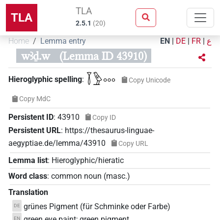
TLA
TLA
2.5.1
(
20
)
Home
Lemma entry
EN
|
DE
|
FR
|
ع
wꜣḏ.w
(Lemma ID 43910)
𓇅𓅱𓈓
Hieroglyphic spelling
:
Copy Unicode
Copy MdC
Persistent ID
:
43910
Copy ID
Persistent URL
:
https://thesaurus-linguae-
aegyptiae.de/lemma/43910
Copy URL
Lemma list
:
Hieroglyphic/hieratic
Word class
:
common noun
(
masc.
)
Translation
grünes Pigment (für Schminke oder Farbe)
DE
green eye paint; green pigment
EN