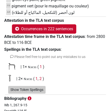
pigment vert (pour le maquillage ou couleur)
FR
لون أخضر (للتكحيل، الماكياج أو للطلاء)
AR
Attestation in the TLA text corpus
Occurrences in 222 sentences
Attestation time frame in the TLA text corpus
:
from
2800
BCE
to
116
BCE
Spellings in the TLA text corpus
:
Please feel free to point out any mistakes to us
𓆓𓇅
| 1×
(
1
)
N.m:sg
𓇅
| 2×
(
1
,
2
)
N.m:sg
𓇅𓁹
Show Token Spellings
| 1×
(
1
)
N.m:sg
Bibliography
𓇅𓁹𓇨
| 1×
(
1
)
N.m:sg
Wb 1, 267.9-15