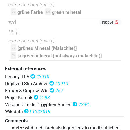
𓇅𓆓𓁹𓈓
common noun
(
masc.
)
| 1×
(
1
)
N.m:sg
grüne Farbe
green mineral
DE
EN
𓇅𓆓𓅱𓈒𓓱
| 1×
(
1
)
N.m:sg
wḏ
Inactive
𓎘𓏲𓈒𓏥
𓇅𓆓𓈓
| 1×
(
1
)
N.m:sg
common noun
(
masc.
)
𓇅𓆓𓈓𓄹
| 2×
(
1
,
2
)
[grünes Mineral (Malachite)]
DE
N.m:sg
[a green mineral (not always malachite)]
EN
𓇅𓇠
| 1×
(
1
)
N.m:sg
External references
𓇅𓈋𓈒𓏥
| 2×
(
1
,
2
)
Legacy TLA
43910
N.m:sg
Digitized Slip Archive
43910
𓇅𓈋𓈓𓁼
| 2×
(
1
,
2
)
Erman & Grapow, Wb.
267
N.m:sg
Projet Karnak
1293
𓇅𓈒𓈓𓎤
| 1×
(
1
)
Vocabulaire de l’Égyptien Ancien
2294
N.m:sg
Wikidata
L1382019
𓇅𓈒𓏥
| 1×
(
1
)
N.m:sg
Comments
wird mehrfach als Ingredienz in medizinischen
wꜣḏ.w