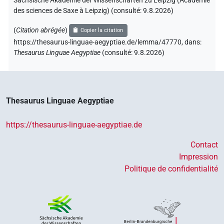
Sächsische Akademie der Wissenschaften zu Leipzig (Académie
des sciences de Saxe à Leipzig) (consulté:
9.8.2026
)
(
Citation abrégée
)
Copier la citation
https://thesaurus-linguae-aegyptiae.de/lemma/47770,
dans
:
Thesaurus Linguae Aegyptiae
(
consulté
:
9.8.2026
)
Thesaurus Linguae Aegyptiae
https://thesaurus-linguae-aegyptiae.de
Contact
Impression
Politique de confidentialité