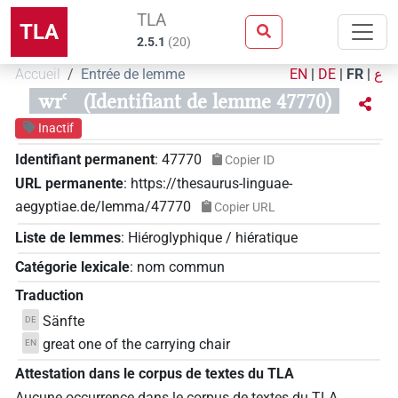
TLA
TLA
2.5.1
(
20
)
Accueil
Entrée de lemme
EN
|
DE
|
FR
|
ع
wrꜥ
(Identifiant de lemme 47770)
Inactif
Identifiant permanent
:
47770
Copier ID
URL permanente
:
https://thesaurus-linguae-
aegyptiae.de/lemma/47770
Copier URL
Liste de lemmes
:
Hiéroglyphique / hiératique
Catégorie lexicale
:
nom commun
Traduction
Sänfte
DE
great one of the carrying chair
EN
Attestation dans le corpus de textes du TLA
Aucune occurrence dans le corpus de textes du TLA