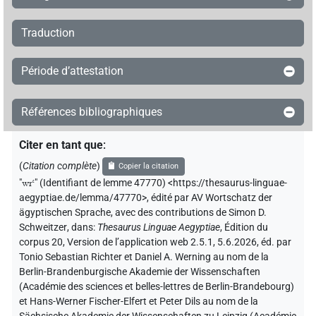
Traduction
Période d’attestation
Références bibliographiques
Citer en tant que
:
(
Citation complète
)
Copier la citation
"
wrꜥ
"
(Identifiant de lemme 47770) <https://thesaurus-linguae-
aegyptiae.de/lemma/47770>
,
édité par AV Wortschatz der
ägyptischen Sprache
,
avec des contributions de
Simon D.
Schweitzer
,
dans
:
Thesaurus Linguae Aegyptiae
,
Édition du
corpus 20, Version de l’application web 2.5.1, 5.6.2026, éd. par
Tonio Sebastian Richter et Daniel A. Werning au nom de la
Berlin-Brandenburgische Akademie der Wissenschaften
(Académie des sciences et belles-lettres de Berlin-Brandebourg)
et Hans-Werner Fischer-Elfert et Peter Dils au nom de la