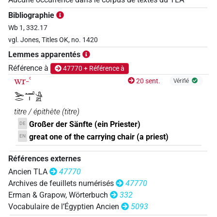
Bibliographie
Wb 1, 332.17
vgl. Jones, Titles OK, no. 1420
Lemmes apparentés
Référence à
47770 + Référence à
wr-ꜥ
20 sent.
Vérifié
𓅨𓂋𓂝𓏤𓀀
titre / épithète
(
titre
)
Großer der Sänfte (ein Priester)
DE
great one of the carrying chair (a priest)
EN
Références externes
Ancien TLA
47770
Archives de feuillets numérisés
47770
Erman & Grapow, Wörterbuch
332
Vocabulaire de l’Égyptien Ancien
5093