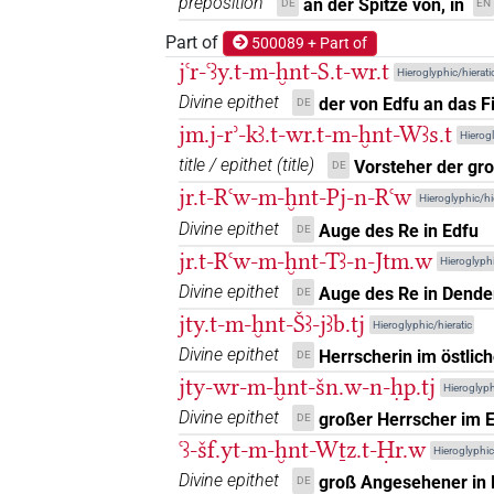
preposition
an der Spitze von, in
DE
EN
Part of
𓅓𓃿
500089 + Part of
| 1×
(
1
)
PREP
jꜥr-ꜥꜣy.t-m-ḫnt-S.t-wr.t
Hieroglyphic/hierati
𓅓𓃿𓄹
Divine epithet
| 1×
(
1
)
der von Edfu an das F
DE
PREP:stpr
jm.j-rʾ-kꜣ.t-wr.t-m-ḫnt-Wꜣs.t
Hierogl
𓅓𓃿𓏏
| 8×
(
1
,
2
,
3
,
4
,
5
,
6
,
7
,
PREP
title / epithet
(
title
)
Vorsteher der gr
DE
jr.t-Rꜥw-m-ḫnt-Pj-n-Rꜥw
Hieroglyphic/hi
𓅓𓏃
| 1×
(
1
)
PREP
Divine epithet
Auge des Re in Edfu
DE
𓅓𓏃𓈖𓏏
jr.t-Rꜥw-m-ḫnt-Tꜣ-n-Jtm.w
| 2×
(
1
,
2
)
Hieroglyphi
PREP
Divine epithet
Auge des Re in Dende
DE
𓅓𓏃𓈖𓏏𓉐
| 1×
(
1
)
PREP
jty.t-m-ḫnt-Šꜣ-jꜣb.tj
Hieroglyphic/hieratic
Divine epithet
Herrscherin im östli
DE
𓅓𓏃𓈖𓏏𓏛
| 1×
(
1
)
PREP:stpr
jty-wr-m-ḫnt-šn.w-n-ḥp.tj
Hieroglyph
𓅓𓏃𓈖𓏏𓏭𓂉
Divine epithet
großer Herrscher im E
DE
| 3×
(
1
,
2
,
3
)
PREP
ꜥꜣ-šf.yt-m-ḫnt-Wṯz.t-Ḥr.w
Hieroglyphic
𓅓𓏃𓈖𓏏𓏭𓂉𓉐
| 2×
(
1
,
2
)
PREP
Divine epithet
groß Angesehener in 
DE