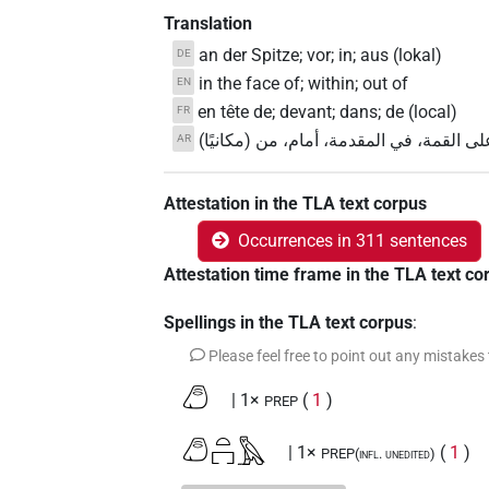
Translation
an der Spitze; vor; in; aus (lokal)
DE
in the face of; within; out of
EN
en tête de; devant; dans; de (local)
FR
على القمة، في المقدمة، أمام، من (مكانيًا
AR
Attestation in the TLA text corpus
Occurrences in 311 sentences
Attestation time frame in the TLA text co
Spellings in the TLA text corpus
:
Please feel free to point out any mistakes
𓂉
| 1×
(
1
)
PREP
𓂉𓏏𓉐𓅓
| 1×
(
1
)
PREP(infl. unedited)