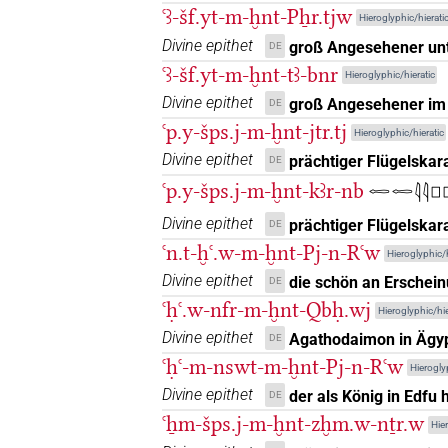
ꜥꜣ-šf.yt-m-ḫnt-Pẖr.tjw
Hieroglyphic/hierati
𓅓𓏃𓏏
| 2×
(
1
,
2
)
PREP
Divine epithet
groß Angesehener un
DE
ꜥꜣ-šf.yt-m-ḫnt-tꜣ-bnr
𓅓𓏅
Hieroglyphic/hieratic
| 3×
(
1
,
2
,
3
)
| 1×
PREP
PRE
Divine epithet
groß Angesehener im
DE
𓅓𓏅𓈖𓏏
| 10×
(
1
,
2
,
3
,
4
,
5
,
ꜥp.y-šps.j-m-ḫnt-jtr.tj
PREP
Hieroglyphic/hieratic
Divine epithet
prächtiger Flügelska
DE
𓅓𓏅𓈖𓏏𓏭𓂉
| 2×
(
1
,
2
)
|
PREP
ꜥp.y-šps.j-m-ḫnt-kꜣr-nb
𓉻𓉻𓇋𓇋𓊪
𓅓𓏅𓈖𓏏𓏭𓂉𓏛
| 1×
(
1
Divine epithet
prächtiger Flügelskar
PREP:stpr
DE
ꜥn.t-ḫꜥ.w-m-ḫnt-Pj-n-Rꜥw
Hieroglyphic/h
𓅓𓏅𓏏
| 10×
(
1
,
2
,
3
,
4
,
5
,
6
,
PREP
Divine epithet
die schön an Erscheinu
DE
ꜥḥꜥ.w-nfr-m-ḫnt-Qbḥ.wj
𓅓𓏅𓏏𓏏
Hieroglyphic/hie
| 1×
(
1
)
PREP
Divine epithet
Agathodaimon in Ägy
DE
𓅓𔍻
ꜥḥꜥ-m-nswt-m-ḫnt-Pj-n-Rꜥw
| 1×
(
1
)
| 1×
PREP
PREP:stpr
Hierogly
Divine epithet
der als König in Edfu 
DE
𓅓𔍻𓈖𓏏
| 2×
(
1
,
2
)
PREP
ꜥẖm-šps.j-m-ḫnt-zḫm.w-nṯr.w
Hier