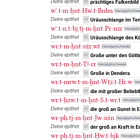
Divine epithet
prächtiges Falkenbild
DE
𓅓𔍻𓈖𓏏𓏭
| 2×
(
1
,
2
PREP(infl. unedited)
wꜥ.t-m-ḫnt-Ḥw.t-Bnbn
Hieroglyphic/hiera
𓅓𔍼𓈖𓏏𓂊𓉐
Divine epithet
| 1×
Uräusschlange im Te
DE
PREP(infl. unedit
wꜥ.t-n.t-bj.tj-m-ḫnt-Pr-nzr
Hieroglyphi
𓅓𔍾𓈖𓏏
| 1×
(
1
)
PREP
Divine epithet
Uräusschlange des Kö
DE
wr.t-m-ḫnt-nṯr.wt
𓆭𓃿
Hieroglyphic/hieratic
| 1×
(
1
)
PREP
Divine epithet
Große unter den Gött
DE
𓈖𓃿𓏏
wr.t-m-ḫnt-Tꜣ-rr
| 1×
(
1
)
Hieroglyphic/hieratic
PREP
Divine epithet
Große in Dendera
DE
𓈖𓏅𓈖𓏏
| 1×
(
1
)
PREP
wr.t-mrw.t-m-ḫnt-Wṯz.t-Ḥr.w
Hier
Divine epithet
die mit großer Beliebt
DE
𓋔𓃿𓏏
| 1×
(
1
)
PREP(infl. unedited)
wr.t-ḥzw.t-m-ḫnt-S.t-wr.t
Hieroglyphic
𓍕𓂉𓏏
Divine epithet
die groß an Gunst in E
DE
| 1×
(
1
)
PREP
wr-pḥ.tj-m-ḫnt-Jw-nšn
Hieroglyphic/hier
𓏃𓈖𓏏𓏭𓂉
| 1×
(
1
)
PREP:stpr
Divine epithet
der groß an Kraft in Ed
DE
wr-pḥ.tj-m-ḫnt-Ḥw.t-bjk
Hieroglyphic/h
𓐝𓂉𓏏
| 3×
(
1
,
2
,
PREP(infl. unedited)