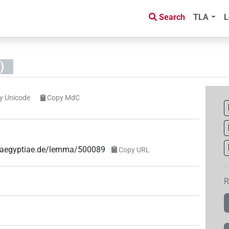
Search
TLA
L
)
y Unicode
Copy MdC
ae-aegyptiae.de/lemma/500089
Copy URL
R