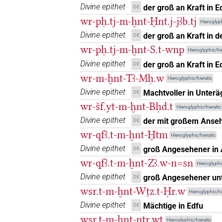
Divine epithet
der groß an Kraft in Ed
DE
𓐝𓃿
wr-pḥ.tj-m-ḫnt-Ḫnt.j-jꜣb.tj
| 1×
(
1
)
Hieroglyph
PREP
Divine epithet
der groß an Kraft in d
DE
𓐝𓃿𓏏
| 36×
(e.g.
1
,
2
,
3
,
4
,
5
,
wr-pḥ.tj-m-ḫnt-S.t-wnp
PREP
Hieroglyphic/hie
Divine epithet
der groß an Kraft in Ed
DE
𓐝𓃿𓏤
| 2×
(
1
,
2
)
PREP
wr-m-ḫnt-Tꜣ-Mḥ.w
Hieroglyphic/hieratic
𓐝𓏃
Divine epithet
Machtvoller in Unterä
DE
| 2×
(
1
,
2
)
| 1×
PREP
PREP:s
wr-šf.yt-m-ḫnt-Bḥd.t
Hieroglyphic/hieratic
𓐝𔍹
| 1×
(
1
)
PREP(infl. unedited)
Divine epithet
der mit großem Anseh
DE
wr-qfꜣ.t-m-ḫnt-Ḫtm
Hieroglyphic/hieratic
𓐝𔍹𓈖𓏏𓏏
| 1×
(
1
)
PREP:stpr
Divine epithet
groß Angesehener in
DE
wr-qfꜣ.t-m-ḫnt-Zꜣ.w-n=sn
𓐝𔍹𓈖𓏏𓏭
Hieroglyphic
| 1×
(
1
)
PREP(infl. unedited)
Divine epithet
groß Angesehener unt
DE
𓐝𔍻
| 1×
(
1
)
wsr.t-m-ḫnt-Wṯz.t-Ḥr.w
PREP:stpr
Hieroglyphic/hi
Divine epithet
Mächtige in Edfu
DE
𓐝𔍼
𓏏𓏭
var
| 1×
(
1
)
PREP
wsr.t-m-ḫnt-nṯr.wt
Hieroglyphic/hieratic