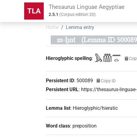
Thesaurus Linguae Aegyptiae
TLA
2.5.1
(
Corpus edition
20
)
Home
Lemma entry
m-ḫnt
(Lemma ID 500089
𓅓𓏃𓈖𓏏
Hieroglyphic spelling
:
Cop
Persistent ID
:
500089
Copy ID
Persistent URL
:
https://thesaurus-lingu
Lemma list
:
Hieroglyphic/hieratic
Word class
:
preposition