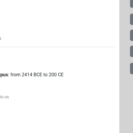
)
rpus
:
from
2414
BCE
to
200
CE
 to us