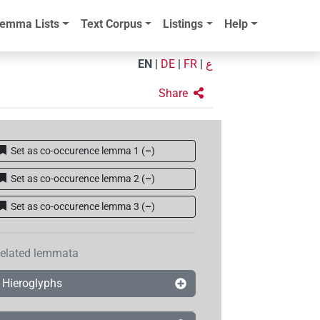
emma Lists
Text Corpus
Listings
Help
EN
|
DE
|
FR
|
ع
Share
Set as co-occurence lemma 1
(
–
)
Set as co-occurence lemma 2
(
–
)
Set as co-occurence lemma 3
(
–
)
elated lemmata
Hieroglyphs