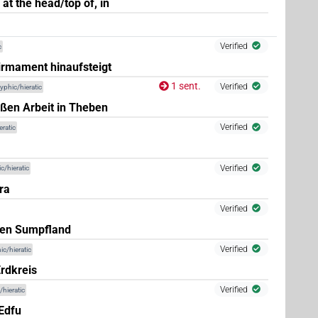
at the head/top of, in
Verified
c
irmament hinaufsteigt
1 sent.
Verified
yphic/hieratic
8
)
| 2×
(
1
,
2
)
PREP:stpr
oßen Arbeit in Theben
Verified
eratic
Verified
c/hieratic
ra
Verified
chen Sumpfland
Verified
ic/hieratic
rdkreis
Verified
/hieratic
Edfu