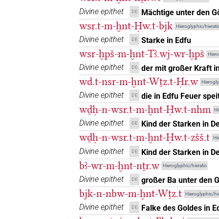
Divine epithet
𓰮𔍼𓈖𓏏𓂉
Mächtige unter den G
DE
| 1×
PREP(infl. unedited)
wsr.t-m-ḫnt-Ḥw.t-bjk
Hieroglyphic/hierati
𓰮𔍼𓈖𓏏𓂊𓉐
| 4×
Divine epithet
PREP(infl. unedi
Starke in Edfu
DE
wsr-ḫpš-m-ḫnt-Tꜣ.wj-wr-ḫpš
Hiero
𓰮𔍼𓈖𓏏𓏥
| 1×
PREP(infl. unedited)
Divine epithet
der mit großer Kraft i
DE
wd.t-nsr-m-ḫnt-Wṯz.t-Ḥr.w
𓰮𔍼𓏏𓂉𓉐
Hierogly
| 1×
PREP(infl. unedite
Divine epithet
die in Edfu Feuer spei
DE
𓳼𓏅
wḏḥ-n-wsr.t-m-ḫnt-Ḥw.t-nhm
| 1×
(
1
)
PREP
Hi
Divine epithet
Kind der Starken in D
DE
wḏḥ-n-wsr.t-m-ḫnt-Ḥw.t-zšš.t
Hi
Divine epithet
Kind der Starken in D
DE
[]
US9W17VARD
| 1×
(
1
)
PREP
bꜣ-wr-m-ḫnt-nṯr.w
Hieroglyphic/hieratic
Divine epithet
großer Ba unter den G
[]𓃿𓏏
DE
| 1×
(
1
)
PREP
bjk-n-nbw-m-ḫnt-Wṯz.t
Hieroglyphic/hie
[]𓃿𓏏𓏭
Divine epithet
| 1×
(
1
)
Falke des Goldes in E
DE
PREP