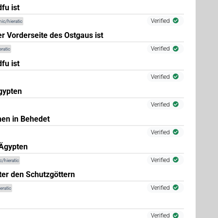
fu ist
Verified
ic/hieratic
er Vorderseite des Ostgaus ist
6
,
7
,
8
,
9
,
10
,
11
)
| 7×
(
1
,
2
,
3
,
4
,
5
,
6
,
7
)
PREP:stpr
Verified
ratic
fu ist
Verified
gypten
(
1
)
tpr
Verified
en in Behedet
Verified
 Ägypten
Verified
/hieratic
er den Schutzgöttern
Verified
eratic
Verified