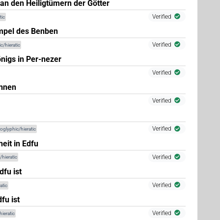
 an den Heiligtümern der Götter
)
Verified
tic
(
1
)
mpel des Benben
ed)
Verified
c/hieratic
nigs in Per-nezer
Verified
innen
Verified
Verified
oglyphic/hieratic
heit in Edfu
Verified
/hieratic
dfu ist
Verified
atic
fu ist
Verified
ieratic
3
)