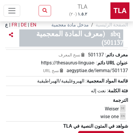
TLA
TLA
)
٢٠
(
۱.٥.٢
الصفحة الرئيسية
مدخل مادة معجمية
EN
|
DE
|
FR
|
ع
sbq
(معرف المادة المعجمية
501137)
معرف دائم
:
501137
نسخ المعرف
عنوان‏ ‏URL‏ دائم
:
https://thesaurus-linguae-
aegyptiae.de/lemma/501137
نسخ‏ ‏URL
قائمة المواد المعجمية
:
الهيروغليفية/الهيراطيقية
فئة الكلمة
:
نعت إله
الترجمة
Weiser
DE
wise one
EN
شواهد في المتون النصية في ‏TLA