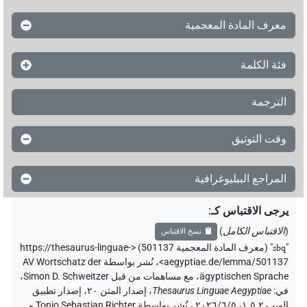
معرف المادة المعجمية
فئة الكلمة
الترجمة
وقت التوثيق
المراجع الببليوغرافية
يرجى الاقتباس كـ
:
(
الاقتباس الكامل
)
نسخ الاقتباس
"
sbq
"
(معرف المادة المعجمية 501137) <https://thesaurus-linguae-
aegyptiae.de/lemma/501137>
،
نُشر بواسطة AV Wortschatz der
ägyptischen Sprache
،
مع مساهمات من قبل
Simon D. Schweitzer
،
في
:
Thesaurus Linguae Aegyptiae
،
إصدار المتن ٢٠، إصدار تطبيق
الويب ۱.٥.٢، ٢٠٢٦/٦/٥ ، نُشر بواسطة Tonio Sebastian Richter و