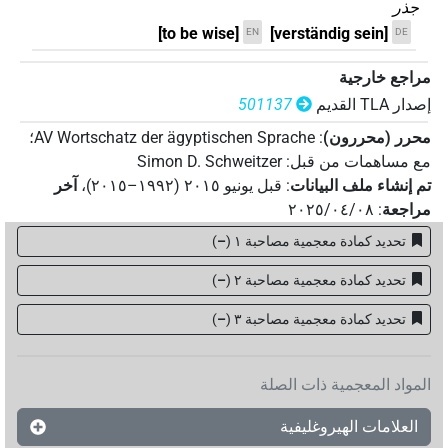
جذر
[to be wise]
[verständig sein]
EN
DE
مراجع خارجية
إصدار‏ ‏TLA‏ القديم
501137
محرر (محررون)
:
AV Wortschatz der ägyptischen Sprache
؛
مع مساهمات من قبل
:
Simon D. Schweitzer
تم إنشاء ملف البيانات
:
قبل يونيو ۲۰۱٥ (۱۹۹۲–۲۰۱٥)
،
آخر
مراجعة
:
٢٠٢٥/٠٤/٠٨
تحديد كمادة معجمية مصاحبة ١
(
–
)
تحديد كمادة معجمية مصاحبة ٢
(
–
)
تحديد كمادة معجمية مصاحبة ۳
(
–
)
المواد المعجمية ذات الصلة
العلامات الهيروغليفية