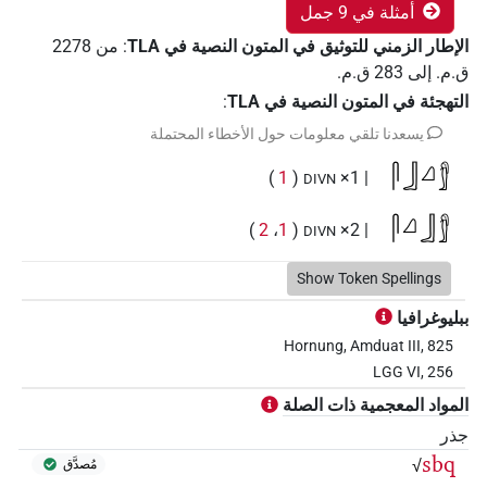
أمثلة في 9 جمل
الإطار الزمني للتوثيق في المتون النصية في ‏TLA
:
من
2278
ق.م.
إلى
283
ق.م.
التهجئة في المتون النصية في TLA
:
يسعدنا تلقي معلومات حول الأخطاء المحتملة
𓋴𓃀𓈎𓀾
)
1
(
| 1×
DIVN
𓋴𓈎𓃀𓀾
)
2
،
1
(
| 2×
DIVN
Show Token Spellings
𓋴𓃀𓀾
ببليوغرافيا
)
1
(
| 1×
DIVN
Hornung, Amduat III, 825
LGG VI, 256
المواد المعجمية ذات الصلة
جذر
sbq
√
مُصدَّق