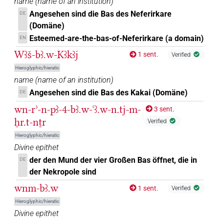
𓅡𓅆𓀀
name
(
name of an institution
)
| 1×
(
1
)
N.m(infl. unedited)
Angesehen sind die Bas des Neferirkare
DE
𓅡𓅆𓅆𓏥
(Domäne)
| 1×
(
1
)
N.m(infl. unedited)
Esteemed-are-the-bas-of-Neferirkare (a domain)
EN
𓅡𓅆𓆑
| 1×
(
1
)
N.m(infl. unedited)
Wꜣš-bꜣ.w-Kꜣkꜣj
1 sent.
Verified
Hieroglyphic/hieratic
𓅡𓅆𓏏
| 1×
(
1
)
N.m(infl. unedited)
name
(
name of an institution
)
Angesehen sind die Bas des Kakai (Domäne)
DE
𓅡𓅆𓏥
| 26×
(e.g.
1
,
2
,
3
,
4
,
5
,
6
,
7
,
N.m(infl. unedited)
wn-rʾ-n-pꜣ-4-bꜣ.w-ꜥꜣ.w-n.tj-m-
3 sent.
8
,
9
,
10
,
11
)
| 4×
(
1
,
2
,
3
,
4
)
N.m:sg
ẖr.t-nṯr
Verified
𓅡𓅆𓏯
| 1×
(
1
)
N.m(infl. unedited)
Hieroglyphic/hieratic
Divine epithet
𓅡𓅡𓅡
| 1×
(
1
)
N.m:pl
der den Mund der vier Großen Bas öffnet, die in
DE
der Nekropole sind
𓅡𓅡𓰴
| 1×
(
1
)
N.m:pl:stpr
wnm-bꜣ.w
1 sent.
Verified
𓅡𓇋𓏱
Hieroglyphic/hieratic
| 1×
(
1
)
N.m:sg:stpr
Divine epithet