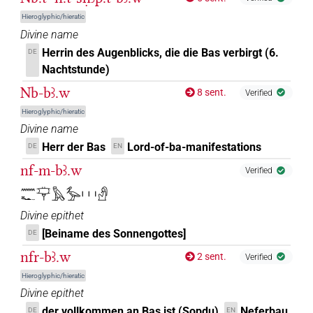
𓰺𓏛
Hieroglyphic/hieratic
US1Z2BEXTU
| 1×
(
1
)
N.m:pl
Divine name
𓰽𓗌[]
Herrin des Augenblicks, die die Bas verbirgt (6.
DE
| 1×
(
1
)
N.m:pl:stc
Nachtstunde)
𓳕
𓳕
G188
| 1×
(
1
)
Nb-bꜣ.w
N.m:sg
8 sent.
Verified
Hieroglyphic/hieratic
Divine name
Herr der Bas
Lord-of-ba-manifestations
DE
EN
nf-m-bꜣ.w
Verified
𓈖𓆑𓊡𓅓𓅡𓏥𓀭
Divine epithet
[Beiname des Sonnengottes]
DE
nfr-bꜣ.w
2 sent.
Verified
Hieroglyphic/hieratic
Divine epithet
der vollkommen an Bas ist (Sopdu)
Neferbau
DE
EN