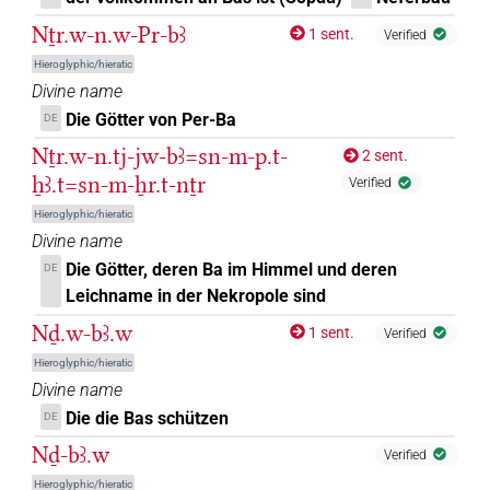
Nṯr.w-n.w-Pr-bꜣ
1 sent.
Verified
Hieroglyphic/hieratic
Divine name
Die Götter von Per-Ba
DE
Nṯr.w-n.tj-jw-bꜣ=sn-m-p.t-
2 sent.
ẖꜣ.t=sn-m-ẖr.t-nṯr
Verified
Hieroglyphic/hieratic
Divine name
Die Götter, deren Ba im Himmel und deren
DE
Leichname in der Nekropole sind
Nḏ.w-bꜣ.w
1 sent.
Verified
Hieroglyphic/hieratic
Divine name
Die die Bas schützen
DE
Nḏ-bꜣ.w
Verified
Hieroglyphic/hieratic