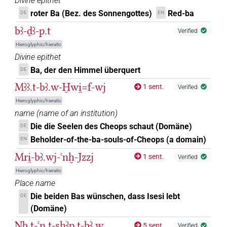
Divine epithet
𓅢[]
| 1×
(
1
)
roter Ba (Bez. des Sonnengottes)
Red-ba
DE
EN
N.m(infl. unedited)
bꜣ-ḏꜣ-p.t
Verified
𓅭𓏤
| 3×
(
1
,
2
,
3
)
N.m:sg:stpr
Hieroglyphic/hieratic
Divine epithet
𓅽
Z2D
| 1×
(
1
)
N.m(infl. unedited)
Ba, der den Himmel überquert
DE
𓊸[]
Mꜣꜣ.t-bꜣ.w-Ḫwi̯=f-wj
| 1×
(
1
)
N.m:sg
1 sent.
Verified
Hieroglyphic/hieratic
𓊸𓅡
| 1×
(
1
)
N.m:sg
name
(
name of an institution
)
Die die Seelen des Cheops schaut (Domäne)
DE
𓊸𓅡[]
| 1×
(
1
)
N.m:sg
Beholder-of-the-ba-souls-of-Cheops (a domain)
EN
𓊸𓅡𓏤[]
Mri̯-bꜣ.wj-ꜥnḫ-Jzzj
1 sent.
Verified
| 1×
(
1
)
N.m:sg
Hieroglyphic/hieratic
𓰴
US1Z2BEXTU
| 2×
(
1
,
2
)
Place name
N.m:pl
Die beiden Bas wünschen, dass Isesi lebt
DE
𓰴𓏤
US1Z2BEXTU
| 2×
(
1
,
2
)
| 3×
(Domäne)
N.m:pl
N.m:pl:stpr
Nb.t-ꜥn.t-sḥꜣp.t-bꜣ.w
(
1
,
2
,
3
)
5 sent.
Verified