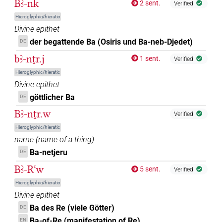
Bꜣ-nk
2 sent.
Verified
𓳕𓏨
Hieroglyphic/hieratic
| 2×
(
1
,
2
)
N.m(infl. unedited)
Divine epithet
𓳖
der begattende Ba (Osiris und Ba-neb-Djedet)
DE
| 3×
(
1
,
2
,
3
)
| 3×
(
1
,
2
,
3
)
N.m:sg
N.m:sg:stpr
bꜣ-nṯr.j
1 sent.
Verified
𓳖𓳖𓳖
| 1×
(
1
)
N.m:pl
Hieroglyphic/hieratic
Divine epithet
𓳗
| 1×
(
1
)
N.m:sg:stpr
göttlicher Ba
DE
𓳗𓏤
Bꜣ-nṯr.w
| 3×
(
1
,
2
,
3
)
Verified
N.m:sg
Hieroglyphic/hieratic
𓳗𓏥
| 1×
(
1
)
name
(
name of a thing
)
N.m:pl
Ba-netjeru
DE
𓳘
| 1×
(
1
)
N.m:sg:stpr
Bꜣ-Rꜥw
5 sent.
Verified
𓳘𓊸𓏲𓏥
Hieroglyphic/hieratic
| 1×
(
1
)
N.m:pl
Divine epithet
𓳘𓏤
Ba des Re (viele Götter)
DE
| 1×
(
1
)
N.m(infl. unedited)
Ba-of-Re (manifestation of Re)
EN