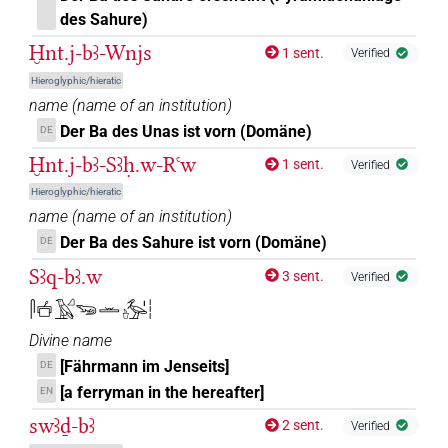
des Sahure)
Ḫnt.j-bꜣ-Wnjs
1 sent.
Verified
Hieroglyphic/hieratic
name
(
name of an institution
)
Der Ba des Unas ist vorn (Domäne)
DE
Ḫnt.j-bꜣ-Sꜣḥ.w-Rꜥw
1 sent.
Verified
Hieroglyphic/hieratic
name
(
name of an institution
)
Der Ba des Sahure ist vorn (Domäne)
DE
Sꜣq-bꜣ.w
3 sent.
Verified
𓋴𓐠𓄿𓈎𓆌𓏛𓊸𓅡𓏤𓏪
Divine name
[Fährmann im Jenseits]
DE
[a ferryman in the hereafter]
EN
swꜣḏ-bꜣ
2 sent.
Verified