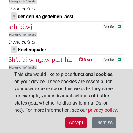
Hieroglyphic/hieratic
Divine epithet
der den Ba gedeihen lässt
DE
srḫ-bꜣ.wj
Verified
Hieroglyphic/hieratic
Divine epithet
Seelenquäler
DE
Sḥꜥ.t-bꜣ.w-nṯr.w-ptr.t-ḥḥ
5 sent.
Verified
Hieroglyphic/hieratic
This site would like to place
functional cookies
Divine name
on your device. These cookies are essential for
Die die Bas der Götter preist und die die Millionen
DE
your user experience on this website: they store,
erblickt
for example, your individual settings of button
Sḥr.t-bꜣ.w=s
1 sent.
Verified
states (e.g., whether to display lemma IDs, on
Hieroglyphic/hieratic
not). For more information, see our
privacy policy
.
name
(
name of a thing
)
Accept
Dismiss
Die ihren Ba entfernt
DE
5 sent.