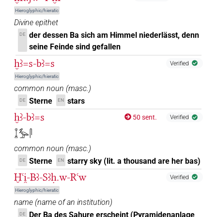
Hieroglyphic/hieratic
Divine epithet
der dessen Ba sich am Himmel niederlässt, denn
DE
seine Feinde sind gefallen
ḫꜣ=s-bꜣ=s
Verified
Hieroglyphic/hieratic
common noun
(
masc.
)
Sterne
stars
DE
EN
ḫꜣ-bꜣ=s
50 sent.
Verified
𓆼𓅡𓋴
common noun
(
masc.
)
Sterne
starry sky (lit. a thousand are her bas)
DE
EN
Ḫꜥi̯-Bꜣ-Sꜣḥ.w-Rꜥw
Verified
Hieroglyphic/hieratic
name
(
name of an institution
)
Der Ba des Sahure erscheint (Pyramidenanlage
DE