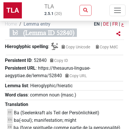
TLA
TLA
2.5.1
(
20
)
Home
Lemma entry
EN
|
DE
|
FR
|
ع
bꜣ
(Lemma ID 52840)
𓅡𓏤
Hieroglyphic spelling
:
Copy Unicode
Copy MdC
Persistent ID
:
52840
Copy ID
Persistent URL
:
https://thesaurus-linguae-
aegyptiae.de/lemma/52840
Copy URL
Lemma list
:
Hieroglyphic/hieratic
Word class
:
common noun
(
masc.
)
Translation
Ba (Seelenkraft als Teil der Persönlichkeit)
DE
ba(-soul); manifestation; might
EN
ba (force spirituelle comme partie de la personnalité)
FR