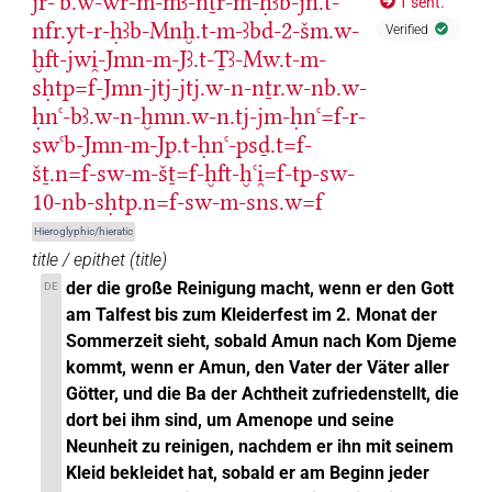
jr-ꜥb.w-wr-m-mꜣ-nṯr-m-ḥꜣb-jn.t-
1 sent.
𓃝𓏤𓏥
| 1×
(
1
)
| 1×
(
1
)
N.m:pl
N.m:pl:stpr
nfr.yt-r-ḥꜣb-Mnḫ.t-m-ꜣbd-2-šm.w-
Verified
ḫft-jwi̯-Jmn-m-Jꜣ.t-Ṯꜣ-Mw.t-m-
𓃝𓏥
| 1×
(
1
)
N.m:pl:stc
sḥtp=f-Jmn-jtj-jtj.w-n-nṯr.w-nb.w-
ḥnꜥ-bꜣ.w-n-ḫmn.w-n.tj-jm-ḥnꜥ=f-r-
𓃞
| 1×
(
1
)
| 2×
(
1
,
2
)
N.m(infl. unedited)
N.m:sg
swꜥb-Jmn-m-Jp.t-ḥnꜥ-psḏ.t=f-
𓃞𓊸𓀭
šṯ.n=f-sw-m-šṯ=f-ḫft-ḫꜥi̯=f-tp-sw-
| 1×
(
1
)
N.m(infl. unedited)
10-nb-sḥtp.n=f-sw-m-sns.w=f
𓃞𓊸𓏤𓀭
| 2×
(
1
,
2
)
N.m(infl. unedited)
Hieroglyphic/hieratic
title / epithet
(
title
)
𓃞𓊸𓏥
| 1×
(
1
)
N.m:pl
der die große Reinigung macht, wenn er den Gott
DE
am Talfest bis zum Kleiderfest im 2. Monat der
𓃞𓏤𓅆
| 1×
(
1
)
N.m:sg:stpr
Sommerzeit sieht, sobald Amun nach Kom Djeme
kommt, wenn er Amun, den Vater der Väter aller
𓃞𓏥
| 1×
(
1
)
N.m:pl
Götter, und die Ba der Achtheit zufriedenstellt, die
dort bei ihm sind, um Amenope und seine
𓄿𓏤𓏥
| 1×
(
1
)
N.m(infl. unedited)
Neunheit zu reinigen, nachdem er ihn mit seinem
Kleid bekleidet hat, sobald er am Beginn jeder