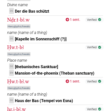
Divine name
Der die Bas schützt
DE
Nḏr.t-bꜣ.w
1 sent.
Verified
Hieroglyphic/hieratic
name
(
name of a thing
)
[Kapelle im Sonnenschiff (?)]
DE
Ḥw.t-bꜣ
Verified
Hieroglyphic/hieratic
Place name
[thebanisches Sanktuar]
DE
Mansion-of-the-phoenix (Theban sanctuary)
EN
Ḥw.t-bꜣ.w
1 sent.
Verified
Hieroglyphic/hieratic
name
(
name of a thing
)
Haus der Bas (Tempel von Esna)
DE
ḥr.j-bꜣ.w
Verified