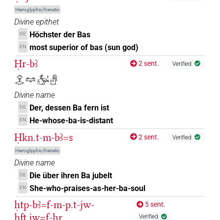
Hieroglyphic/hieratic
Divine epithet
Höchster der Bas
DE
most superior of bas (sun god)
EN
Ḥr-bꜣ
2 sent.
Verified
𓁷𓂋𓈐𓊸𓅡𓏤𓀭
Divine name
Der, dessen Ba fern ist
DE
He-whose-ba-is-distant
EN
Ḥkn.t-m-bꜣ=s
2 sent.
Verified
Hieroglyphic/hieratic
Divine name
Die über ihren Ba jubelt
DE
She-who-praises-as-her-ba-soul
EN
ḥtp-bꜣ=f-m-p.t-jw-
5 sent.
ḫft.jw=f-ḫr
Verified