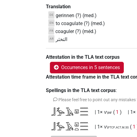
Translation
gerinnen (?) (med.)
DE
to coagulate (?) (med.)
EN
coaguler (?) (méd.)
FR
التخثر
AR
Attestation in the TLA text corpus
Occurrences in 5 sentences
Attestation time frame in the TLA text co
Spellings in the TLA text corpus
:
Please feel free to point out any mistakes
𓃀𓅡𓄿𓎼𓈗
| 1×
(
1
)
| 1×
V\inf
𓃀𓅡𓄿𓎼𓏏𓈗
| 1×
(
1
V\ptcp.act.m.sg