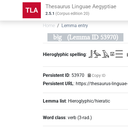
Thesaurus Linguae Aegyptiae
TLA
2.5.1
(
Corpus edition
20
)
Home
Lemma entry
bꜣg
(Lemma ID 53970)
𓃀𓅡𓄿𓎼𓈗
Hieroglyphic spelling
:
Persistent ID
:
53970
Copy ID
Persistent URL
:
https://thesaurus-lingua
Lemma list
:
Hieroglyphic/hieratic
Word class
:
verb
(
3-rad.
)