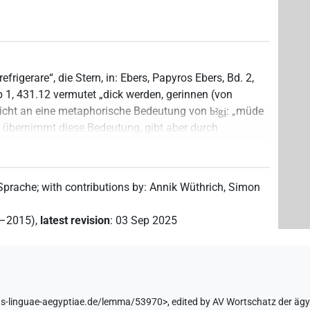
efrigerare“, die Stern, in: Ebers, Papyros Ebers, Bd. 2,
b 1, 431.12 vermutet „dick werden, gerinnen (von
lleicht an eine metaphorische Bedeutung von
: „müde
bꜣgi̯
übernimmt diese Bedeutung, gibt aber durch
icherheit vor, als vorliegt (dort auch in Anm. 2 die
 zusammenhängen könnte). Davon hängen die scheinbar
D, 79 („thick, of fluids“) und Hannig, HWb (Marburger
 Sprache
;
with contributions by
:
Annik Wüthrich
,
Simon
nen sein; gerinnen“) ab. Tatsächlich ist die
 mit dem Verb
: „müde sein“ zusammenhängt;
bꜣgi̯
2–2015)
,
latest revision
:
03 Sep 2025
tantiv
ist im Mittleren Reich mit Schreibungen mit
bꜣg
exten (CT I, 183d und 189e) und auf dem Sarg Kairo CG
rav 26, 1904, 229).
 es attributiv zu
; in Eb 19 könnte es dem
ḥ(n)q.t
s-Klassifikator (Topf und Pluralstriche) nach sogar
us-linguae-aegyptiae.de/lemma/53970>
,
edited by AV Wortschatz der äg