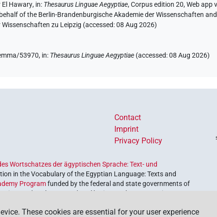
estendorf, Handbuch Medizin, 550: „dickflüssiges Bier“,
 El Hawary
,
in
:
Thesaurus Linguae Aegyptiae
,
Corpus edition 20, Web app v
ôt (?) de bière“. Im Fall des Ramesseums-Papyrus denkt
 behalf of the Berlin-Brandenburgische Akademie der Wissenschaften and 
leichbar zu Westendorf an „thick beer“.
r Wissenschaften zu Leipzig (accessed:
08 Aug 2026
)
/lemma/53970,
in
:
Thesaurus Linguae Aegyptiae
(
accessed
:
08 Aug 2026
)
r ägyptischen Sprache, SAW
(
Data file created
:
02 Mar
Contact
Imprint
Privacy Policy
es Wortschatzes der ägyptischen Sprache: Text- und
ion in the Vocabulary of the Egyptian Language: Texts and
ademy Program
funded by the federal and state governments of
etrieve and explore our cultural heritage. The program is
nces and Humanities
.
evice. These cookies are essential for your user experience