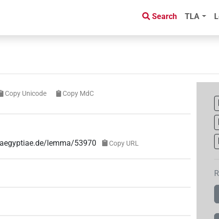
Search
TLA
L
Copy Unicode
Copy MdC
e-aegyptiae.de/lemma/53970
Copy URL
R