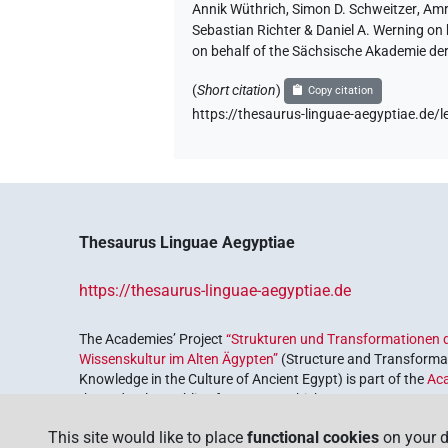
lexikalisiert sein. In Eb 19 vermutet W
Annik Wüthrich
,
Simon D. Schweitzer
,
Amr
Bardinet, Papyrus médicaux, 253: „dép
Sebastian Richter & Daniel A. Werning on
Barns, Five Ramesseum Papyri, 20 verg
on behalf of the Sächsische Akademie de
(
Short citation
)
Copy citation
L, Popko, 02. März 2020
https://thesaurus-linguae-aegyptiae.de
Commentary author
:
AV Wortschatz de
2020
,
latest revision
:
13 Jun 2022
)
Thesaurus Linguae Aegyptiae
https://thesaurus-linguae-aegyptiae.de
The Academies’ Project
“Strukturen und Transformationen d
Wissenskultur im Alten Ägypten”
(Structure and Transformat
Knowledge in the Culture of Ancient Egypt) is part of the
Ac
the Federal Republic of Germany, which serves to preserve, r
coordinated by the
Union of the German Academies of Scie
This site would like to place
functional cookies
on your d