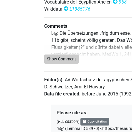
Vocabulaire de l’Égyptien Ancien
968
Wikidata
L1385176
Comments
: Die Übersetzungen „frigidum esse, r
bꜣg
11b gibt, scheint völlig geraten. Das W
Flüssigkeiten)?“ und dürfte dabei vie
werden“ gedacht haben. MedWb 1, 241 
Show Comment
Weglassung des Fragezeichens größere S
Überlegung, dass es mit „müde sein“
sicheren Übersetzungen bei Faulkner, C
Editor(s)
:
AV Wortschatz der ägyptischen
Edition), 260, Nr. {9453}-{9454} („geron
D. Schweitzer
,
Amr El Hawary
Wahrscheinlichkeit sehr hoch, dass es
Data file created
:
before June 2015 (199
zumindest das davon abgeleitete Subs
drei Wasserlinien belegt: in den Sargt
28083 aus el-Berscheh (Lacau, in: RecT
Please cite as
:
In Eb 19 und pRamesseum III A 31 steht
(
Full citation
)
Copy citation
zusätzlichen nachgestellten Flüssigkeit
"
bꜣg
"
(Lemma ID 53970) <https://thesaur