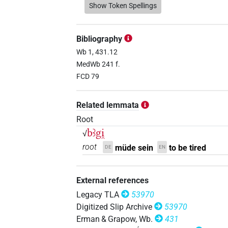
𓃀𓅬𓄿𓎼𓏏𓈗𓏌𓏥
Show Token Spellings
| 1×
(
V\res-3sg.f
Bibliography
Wb 1, 431.12
MedWb 241 f.
FCD 79
Related lemmata
Root
bꜣgi̯
√
root
müde sein
to be tired
DE
EN
External references
Legacy TLA
53970
Digitized Slip Archive
53970
Erman & Grapow, Wb.
431