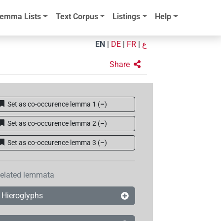
emma Lists
Text Corpus
Listings
Help
EN
|
DE
|
FR
|
ع
Share
Set as co-occurence lemma 1
(
–
)
Set as co-occurence lemma 2
(
–
)
Set as co-occurence lemma 3
(
–
)
elated lemmata
Hieroglyphs