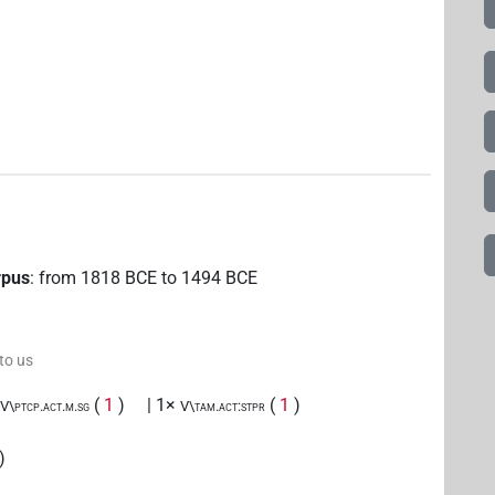
rpus
:
from
1818
BCE
to
1494
BCE
 to us
(
1
)
| 1×
(
1
)
V\ptcp.act.m.sg
V\tam.act:stpr
)