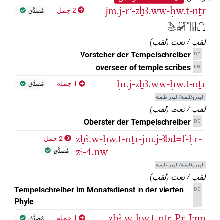
jm.j-rʾ-zẖꜣ.ww-ḥw.t-nṯr
2 جمل
مُصدَّق
𓅓𓂋𓏞𓊹𓉗𓏏𓉐
لقب / نعت
(
لقب
)
Vorsteher der Tempelschreiber
DE
overseer of temple scribes
EN
ḥr.j-zẖꜣ.ww-ḥw.t-nṯr
1 جملة
مُصدَّق
الهيروغليفية/الهيراطيقية
لقب / نعت
(
لقب
)
Oberster der Tempelschreiber
DE
zẖꜣ.w-ḥw.t-nṯr-jm.j-ꜣbd=f-ḥr-
2 جمل
zꜣ-4.nw
مُصدَّق
الهيروغليفية/الهيراطيقية
لقب / نعت
(
لقب
)
Tempelschreiber im Monatsdienst in der vierten
DE
Phyle
zẖꜣ.w-ḥw.t-nṯr-Pr-Jmn
1 جملة
مُصدَّق