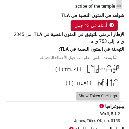
scribe of the temple
EN
شواهد في المتون النصية في ‏TLA
أمثلة في 43 جمل
الإطار الزمني للتوثيق في المتون النصية في ‏TLA
:
من
2345
ق.م.
إلى
753
ق.م.
التهجئة في المتون النصية في TLA
:
يسعدنا تلقي معلومات حول الأخطاء المحتملة
𓉘𓊹𓉜
𓏏𓉐𓏞
var
)
1
(
| 1×
TITL
𓏞𓉗𓊹𓏏𓉐
)
1
(
| 1×
TITL
𓏞𓊹𓉗
Show Token Spellings
)
2
،
1
(
| 2×
TITL
ببليوغرافيا
𓏞𓊹𓉗𓉐
)
1
(
| 1×
TITL
Wb 3, 5.1-2
Jones, Titles OK, no. 3153
𓏞𓊹𓉗𓉐𓅆
)
1
(
| 1×
TITL