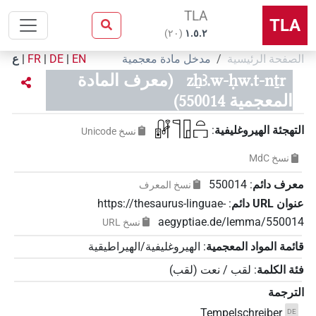
TLA
TLA
)
٢٠
(
۱.٥.٢
الصفحة الرئيسية
مدخل مادة معجمية
EN
|
DE
|
FR
|
ع
zẖꜣ.w-ḥw.t-nṯr
(معرف المادة
المعجمية 550014)
𓏞𓊹𓉗𓏏𓉐
التهجئة الهيروغليفية
:
نسخ‏ ‏Unicode
نسخ‏ ‏MdC
معرف دائم
:
550014
نسخ المعرف
عنوان‏ ‏URL‏ دائم
:
https://thesaurus-linguae-
aegyptiae.de/lemma/550014
نسخ‏ ‏URL
قائمة المواد المعجمية
:
الهيروغليفية/الهيراطيقية
فئة الكلمة
:
لقب / نعت
(
لقب
)
الترجمة
Tempelschreiber
DE