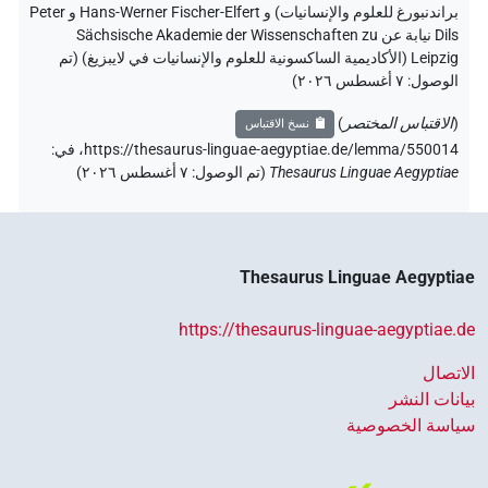
براندنبورغ للعلوم والإنسانيات) و Hans-Werner Fischer-Elfert و Peter
Dils نيابة عن Sächsische Akademie der Wissenschaften zu
Leipzig (الأكاديمية الساكسونية للعلوم والإنسانيات في لايبزيغ) (تم
الوصول:
٧ أغسطس ٢٠٢٦
)
(
الاقتباس المختصر
)
نسخ الاقتباس
https://thesaurus-linguae-aegyptiae.de/lemma/550014،
في
:
Thesaurus Linguae Aegyptiae
(
تم الوصول
:
٧ أغسطس ٢٠٢٦
)
Thesaurus Linguae Aegyptiae
https://thesaurus-linguae-aegyptiae.de
الاتصال
بيانات النشر
سياسة الخصوصية