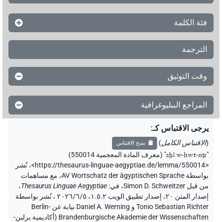
فئة الكلمة
الترجمة
وقت التوثيق
المراجع الببليوغرافية
يرجى الاقتباس كـ
:
(
الاقتباس الكامل
)
نسخ الاقتباس
"
zẖꜣ.w-ḥw.t-nṯr
"
(معرف المادة المعجمية 550014)
<https://thesaurus-linguae-aegyptiae.de/lemma/550014>
،
نُشر
بواسطة AV Wortschatz der ägyptischen Sprache
،
مع مساهمات
من قبل
Simon D. Schweitzer
،
في
:
Thesaurus Linguae Aegyptiae
،
إصدار المتن ٢٠، إصدار تطبيق الويب ۱.٥.٢، ٢٠٢٦/٦/٥ ، نُشر بواسطة
Tonio Sebastian Richter و Daniel A. Werning نيابة عن Berlin-
Brandenburgische Akademie der Wissenschaften (أكاديمية برلين-