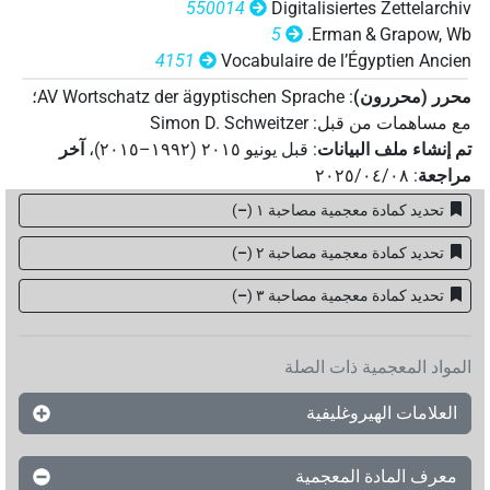
550014
Digitalisiertes Zettelarchiv
5
Erman & Grapow, Wb.
4151
Vocabulaire de l’Égyptien Ancien
محرر (محررون)
:
AV Wortschatz der ägyptischen Sprache
؛
مع مساهمات من قبل
:
Simon D. Schweitzer
تم إنشاء ملف البيانات
:
قبل يونيو ۲۰۱٥ (۱۹۹۲–۲۰۱٥)
،
آخر
مراجعة
:
٢٠٢٥/٠٤/٠٨
تحديد كمادة معجمية مصاحبة ١
(
–
)
تحديد كمادة معجمية مصاحبة ٢
(
–
)
تحديد كمادة معجمية مصاحبة ۳
(
–
)
المواد المعجمية ذات الصلة
العلامات الهيروغليفية
معرف المادة المعجمية