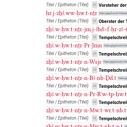
Titel / Epitheton
(
Titel
)
Vorsteher de
DE
ḥr.j-zẖꜣ.ww-ḥw.t-nṯr
Hieroglyphisch/Hierat
Titel / Epitheton
(
Titel
)
Oberster der
DE
zẖꜣ.w-ḥw.t-nṯr-jm.j-ꜣbd=f-ḥr-zꜣ
Titel / Epitheton
(
Titel
)
Tempelschreib
DE
zẖꜣ.w-ḥw.t-nṯr-Pr-Jmn
Hieroglyphisch/Hie
Titel / Epitheton
(
Titel
)
Tempelschrei
DE
zẖꜣ.w-ḥw.t-nṯr-n-Wsjr
Hieroglyphisch/Hie
Titel / Epitheton
(
Titel
)
Tempelschreib
DE
zẖꜣ.w-ḥw.t-nṯr-n-Bꜣ-nb-Ḏd.t
Hierog
Titel / Epitheton
(
Titel
)
Tempelschrei
DE
zẖꜣ.w-ḥw.t-nṯr-n-Pr-Rꜥw-tp-ḥw.
Titel / Epitheton
(
Titel
)
Tempelschrei
DE
zẖꜣ.w-ḥw.t-nṯr-n-Mw.t-wr.t-nb.t
Titel / Epitheton
(
Titel
)
Tempelschreib
DE
zẖꜣ.w-ḥw.t-nṯr-n-Mw.t-nb.t-p.t
H