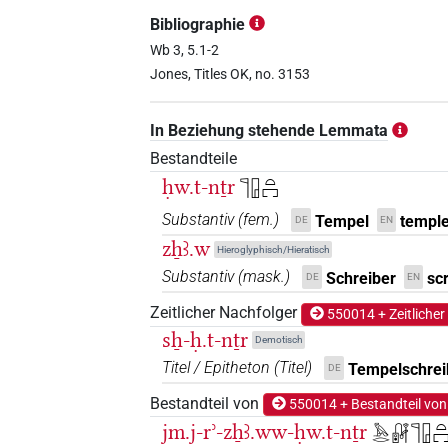
𓏞𓊹𓉗𓉐
| 1×
(
1
)
TITL
Bibliographie
𓏞𓊹𓉗𓉐𓅆
Wb 3, 5.1-2
| 1×
(
1
)
TITL
Jones, Titles OK, no. 3153
𓏞𓊹𓉗𓏏
| 8×
(
1
,
2
,
3
,
4
,
5
,
6
,
7
,
TITL
In Beziehung stehende Lemmata
𓏞𓊹𓉗𓏏𓉐
| 5×
(
1
,
2
,
3
,
4
,
5
)
TITL
Bestandteile
ḥw.t-nṯr
𓊹𓉗𓏏𓉐
𓏞𓊹𓉗𓏏𓏏𓉐
| 1×
(
1
)
TITL
Substantiv
(
fem.
)
Tempel
templ
DE
EN
𔏒
𓉗𓊹
zẖꜣ.w
var
| 1×
(
1
)
Hieroglyphisch/Hieratisch
TITL
Substantiv
(
mask.
)
Schreiber
sc
DE
EN
Zeitlicher Nachfolger
550014 + Zeitlicher
𓊹𓉗𓏏
Y4A
| 1×
(
1
)
TITL
sẖ-ḥ.t-nṯr
Demotisch
Titel / Epitheton
(
Titel
)
Tempelschrei
DE
𓏞𓊹𓉗[]𓉐
| 1×
(
1
)
TITL
Bestandteil von
550014 + Bestandteil von
jm.j-rʾ-zẖꜣ.ww-ḥw.t-nṯr
𓅓𓂋𓏞𓊹𓉗𓏏