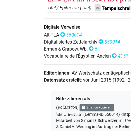
Titel / Epitheton
(
Titel
)
Tempelschreib
DE
Digitale Verweise
Alt-TLA
550014
Digitalisiertes Zettelarchiv
550014
Erman & Grapow, Wb.
5
Vocabulaire de l’Égyptien Ancien
4151
Editor:innen
:
AV Wortschatz der ägyptisc
Datensatz erstellt
:
vor Juni 2015 (1992–
Bitte zitieren als
:
(
Vollzitation
)
Zitation kopieren
"
zẖꜣ.w-ḥw.t-nṯr
"
(Lemma-ID 550014) <http
Mitarbeit von
Simon D. Schweitzer
,
in
:
The
& Daniel A. Werning im Auftrag der Berli