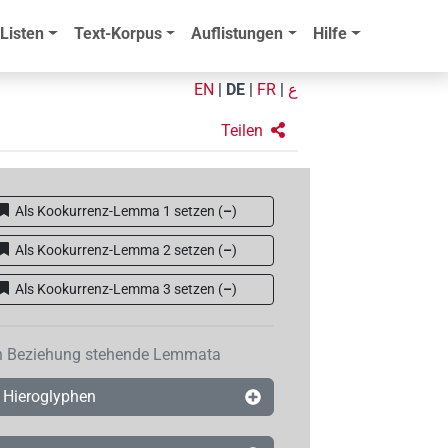
Listen
Text-Korpus
Auflistungen
Hilfe
EN
|
DE
|
FR
|
ع
Teilen
Als Kookurrenz-Lemma 1 setzen
(
–
)
Als Kookurrenz-Lemma 2 setzen
(
–
)
Als Kookurrenz-Lemma 3 setzen
(
–
)
n Beziehung stehende Lemmata
Hieroglyphen