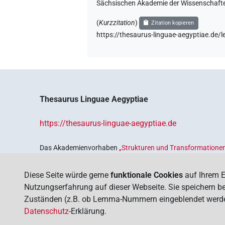
Sächsischen Akademie der Wissenschaften
(
Kurzzitation
)
Zitation kopieren
https://thesaurus-linguae-aegyptiae.d
Thesaurus Linguae Aegyptiae
https://thesaurus-linguae-aegyptiae.de
Das Akademienvorhaben
„Strukturen und Transformationen
Wissenskultur im Alten Ägypten‟
ist Teil des von Bund und 
Sicherung und Vergegenwärtigung unseres kulturellen Erbe
Diese Seite würde gerne
funktionale Cookies
auf Ihrem E
Deutschen Akademien der Wissenschaften
.
Nutzungserfahrung auf dieser Webseite. Sie speichern bei
Zuständen (z.B. ob Lemma-Nummern eingeblendet werden s
Datenschutz
-Erklärung.