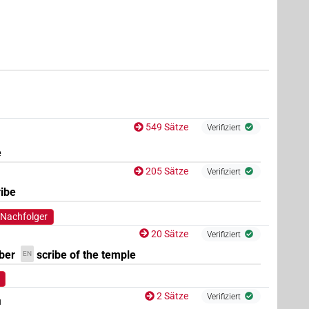
8
)
| 2×
(
1
,
2
)
TITL
549 Sätze
Verifiziert
e
205 Sätze
Verifiziert
ribe
 Nachfolger
20 Sätze
Verifiziert
ber
scribe of the temple
EN
2 Sätze

Verifiziert