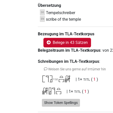
Übersetzung
Tempelschreiber
DE
scribe of the temple
EN
Bezeugung im TLA-Textkorpus
Belege in 43 Sätzen
Belegzeitraum im TLA-Textkorpus
:
von
2
Schreibungen im TLA-Textkorpus
:
Weisen Sie uns gerne auf Irrtümer hin
𓉘𓊹𓉜
𓏏𓉐𓏞
var
| 1×
(
1
)
TITL
𓏞𓉗𓊹𓏏𓉐
| 1×
(
1
)
TITL
𓏞𓊹𓉗
Show Token Spellings
| 2×
(
1
,
2
)
TITL