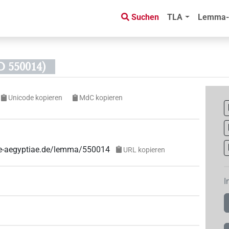
Suchen
TLA
Lemma-
 550014)
Unicode kopieren
MdC kopieren
uae-aegyptiae.de/lemma/550014
URL kopieren
I