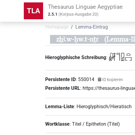
Thesaurus Linguae Aegyptiae
TLA
2.5.1
(
Korpus-Ausgabe
20
)
Homepage
Lemma-Eintrag
zẖꜣ.w-ḥw.t-nṯr
(Lemma-ID
𓏞𓊹𓉗𓏏𓉐
Hieroglyphische Schreibung
:
Persistente ID
:
550014
ID kopieren
Persistente URL
:
https://thesaurus-ling
Lemma-Liste
:
Hieroglyphisch/Hieratisch
Wortklasse
:
Titel / Epitheton
(
Titel
)