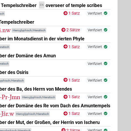
r Tempelschreiber
overseer of temple scribes
EN
1 Satz
Verifiziert
isch
 Tempelschreiber
-4.nw
2 Sätze
Verifiziert
Hieroglyphisch/Hieratisch
er im Monatsdienst in der vierten Phyle
1 Satz
Verifiziert
ratisch
ber der Domäne des Amun
Verifiziert
ratisch
er des Osiris
1 Satz
Verifiziert
lyphisch/Hieratisch
ber des Ba, des Herrn von Mendes
t-Pr-Jmn
1 Satz
Verifiziert
Hieroglyphisch/Hieratisch
ber der Domäne des Re vom Dach des Amuntempels
-Jšr.w
1 Satz
Verifiziert
Hieroglyphisch/Hieratisch
er der Mut, der Großen, der Herrin von Ischeru
2 Sätze
Verifiziert
ieroglyphisch/Hieratisch