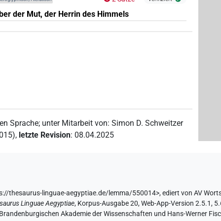
er der Mut, der Herrin des Himmels
hen Sprache
;
unter Mitarbeit von
:
Simon D. Schweitzer
2015)
,
letzte Revision
:
08.04.2025
s://thesaurus-linguae-aegyptiae.de/lemma/550014>
,
ediert von AV Wort
saurus Linguae Aegyptiae
,
Korpus-Ausgabe 20, Web-App-Version 2.5.1, 5.6
n-Brandenburgischen Akademie der Wissenschaften und Hans-Werner Fische