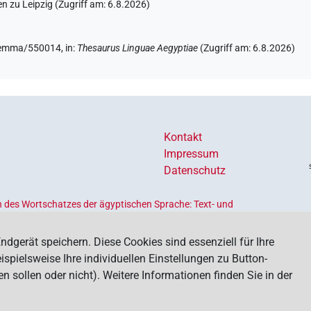
 zu Leipzig (Zugriff am:
6.8.2026
)
e/lemma/550014,
in
:
Thesaurus Linguae Aegyptiae
(
Zugriff am
:
6.8.2026
)
Kontakt
Impressum
Datenschutz
 des Wortschatzes der ägyptischen Sprache: Text- und
Ländern geförderten
Akademienprogramms
, das der Erhaltung,
s dient. Koordiniert wird das Programm von der
Union der
ndgerät speichern. Diese Cookies sind essenziell für Ihre
spielsweise Ihre individuellen Einstellungen zu Button-
ollen oder nicht). Weitere Informationen finden Sie in der