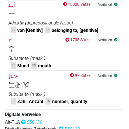
n.j
18020 Sätze
Verifiziert
𓈖
Adjektiv
(
deprepositionale Nisbe
)
von [Genitiv]
belonging to; [genitive]
DE
EN
rʾ
1738 Sätze
Verifiziert
𓂋𓏤
Substantiv
(
mask.
)
Mund
mouth
DE
EN
ṯnw
97 Sätze
Verifiziert
𓍿𓈖𓏌𓅱𓌙𓅯
Substantiv
(
mask.
)
Zahl; Anzahl
number; quantity
DE
EN
Digitale Verweise
Alt-TLA
550139