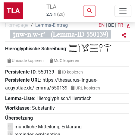
TLA
TLA
2.5.1
(
20
)
Homepage
Lemma-Eintrag
EN
|
DE
|
FR
|
ع
ṯnw-n.w-rʾ
(Lemma-ID 550139)
𓍿𓈖𓌙𓅯𓈗𓏌𓏤𓂋𓏤
Hieroglyphische Schreibung
:
Unicode kopieren
MdC kopieren
Persistente ID
:
550139
ID kopieren
Persistente URL
:
https://thesaurus-linguae-
aegyptiae.de/lemma/550139
URL kopieren
Lemma-Liste
:
Hieroglyphisch/Hieratisch
Wortklasse
:
Substantiv
Übersetzung
mündliche Mitteilung; Erklärung
DE
reminder; explanation
EN