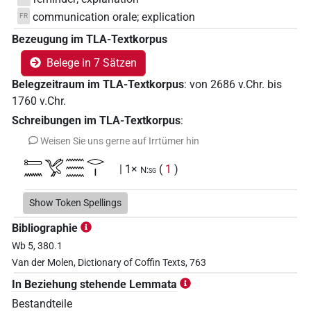
communication orale; explication
FR
Bezeugung im TLA-Textkorpus
Belege in 7 Sätzen
Belegzeitraum im TLA-Textkorpus
:
von
2686
v.Chr.
bis
1760
v.Chr.
Schreibungen im TLA-Textkorpus
:
Weisen Sie uns gerne auf Irrtümer hin
𓍿𓈖𓅯𓈗𓂋𓏤
| 1×
(
1
)
N:sg
Show Token Spellings
Bibliographie
Wb 5, 380.1
Van der Molen, Dictionary of Coffin Texts, 763
In Beziehung stehende Lemmata
Bestandteile