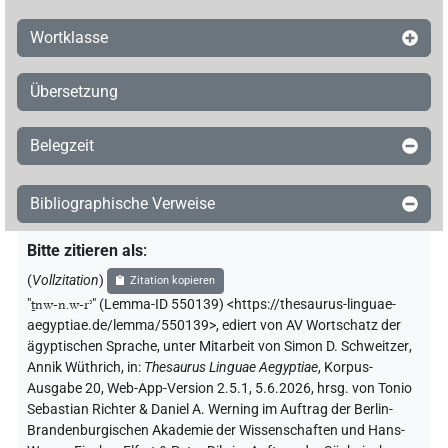
Wortklasse
Übersetzung
Belegzeit
Bibliographische Verweise
Bitte zitieren als
:
(
Vollzitation
)
Zitation kopieren
"
ṯnw-n.w-rʾ
"
(Lemma-ID 550139) <https://thesaurus-linguae-
aegyptiae.de/lemma/550139>
,
ediert von AV Wortschatz der
ägyptischen Sprache
,
unter Mitarbeit von
Simon D. Schweitzer
,
Annik Wüthrich
,
in
:
Thesaurus Linguae Aegyptiae
,
Korpus-
Ausgabe 20, Web-App-Version 2.5.1, 5.6.2026, hrsg. von Tonio
Sebastian Richter & Daniel A. Werning im Auftrag der Berlin-
Brandenburgischen Akademie der Wissenschaften und Hans-