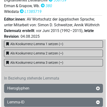
Digitalisiertes Zettelarchiv
550139
Erman & Grapow, Wb.
380
Wikidata
L1385719
Editor:innen
:
AV Wortschatz der ägyptischen Sprache
;
unter Mitarbeit von
:
Simon D. Schweitzer
,
Annik Wüthrich
Datensatz erstellt
:
vor Juni 2015 (1992–2015)
,
letzte
Revision
:
04.08.2025
Als Kookurrenz-Lemma 1 setzen
(
–
)
Als Kookurrenz-Lemma 2 setzen
(
–
)
Als Kookurrenz-Lemma 3 setzen
(
–
)
In Beziehung stehende Lemmata
Hieroglyphen
Lemma-ID