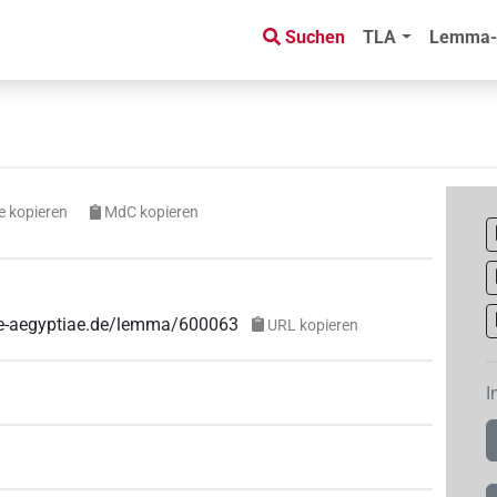
Suchen
TLA
Lemma-
e kopieren
MdC kopieren
uae-aegyptiae.de/lemma/600063
URL kopieren
I