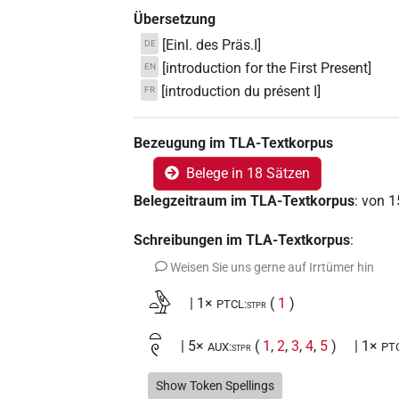
Übersetzung
[Einl. des Präs.I]
DE
[introduction for the First Present]
EN
[introduction du présent I]
FR
Bezeugung im TLA-Textkorpus
Belege in 18 Sätzen
Belegzeitraum im TLA-Textkorpus
:
von
1
Schreibungen im TLA-Textkorpus
:
Weisen Sie uns gerne auf Irrtümer hin
𓏏𓅱
| 1×
(
1
)
PTCL:stpr
𓏏𓏲
| 5×
(
1
,
2
,
3
,
4
,
5
)
| 1×
AUX:stpr
PT
𓏏𓏲𓁐
Show Token Spellings
| 1×
(
1
)
PTCL