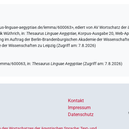
rus-linguae-aegyptiae.de/lemma/600063>
,
ediert von AV Wortschatz der
ik Wüthrich
,
in
:
Thesaurus Linguae Aegyptiae
,
Korpus-Ausgabe 20, Web-App-
ing im Auftrag der Berlin-Brandenburgischen Akademie der Wissenschafte
 der Wissenschaften zu Leipzig (Zugriff am:
7.8.2026
)
e/lemma/600063,
in
:
Thesaurus Linguae Aegyptiae
(
Zugriff am
:
7.8.2026
)
Kontakt
Impressum
Datenschutz
 des Wortschatzes der ägyptischen Sprache: Text- und