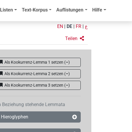
Listen
Text-Korpus
Auflistungen
Hilfe
EN
|
DE
|
FR
|
ع
Teilen
Als Kookurrenz-Lemma 1 setzen
(
–
)
Als Kookurrenz-Lemma 2 setzen
(
–
)
Als Kookurrenz-Lemma 3 setzen
(
–
)
n Beziehung stehende Lemmata
Hieroglyphen