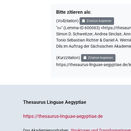
Bitte zitieren als
:
(
Vollzitation
)
Zitation kopieren
"
tw
"
(Lemma-ID 600063) <https://thesau
Simon D. Schweitzer
,
Andrea Sinclair
,
Ann
Tonio Sebastian Richter & Daniel A. Wern
Dils im Auftrag der Sächsischen Akademie
(
Kurzzitation
)
Zitation kopieren
https://thesaurus-linguae-aegyptiae.d
Thesaurus Linguae Aegyptiae
https://thesaurus-linguae-aegyptiae.de
Das Akademienvorhaben
„Strukturen und Transformationen