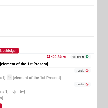
 Nachfolger
422 Sätze
Verifiziert
[element of the 1st Present]
Inaktiv
 I]
[element of the 1st Present]
EN
Inaktiv
s 1, = dj = tw]
w]