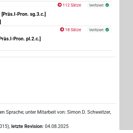
112 Sätze
Verifiziert
[Präs.I-Pron. sg.3.c.]
]
18 Sätze
Verifiziert
[Präs.I-Pron. pl.2.c.]
hen Sprache
;
unter Mitarbeit von
:
Simon D. Schweitzer
,
2015)
,
letzte Revision
:
04.08.2025