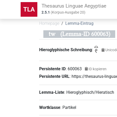
Thesaurus Linguae Aegyptiae
TLA
2.5.1
(
Korpus-Ausgabe
20
)
Homepage
Lemma-Eintrag
tw
(Lemma-ID 600063)
𓏏𓏲
Hieroglyphische Schreibung
:
Unicod
Persistente ID
:
600063
ID kopieren
Persistente URL
:
https://thesaurus-ling
Lemma-Liste
:
Hieroglyphisch/Hieratisch
Wortklasse
:
Partikel