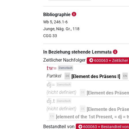
𓏲𓏏
| 3×
(
1
,
2
,
3
)
PTCL
Bibliographie
Wb 5, 246.1-6
Junge, Näg. Gr., 118
⸮𓏏?𓏲[]
| 1×
(
1
)
PTCL
CGG 33
In Beziehung stehende Lemmata
Zeitlicher Nachfolger
600063 + Zeitlicher
tw=
Demotisch
Partikel
[Element des Präsens I]
DE
EN
dj=
Demotisch
(nicht definiert)
[Element des Präsens
DE
dj.t
Demotisch
(nicht definiert)
[Elemente des Präsen
DE
[element of the 1st Present, = dj = t
EN
Bestandteil von
600063 + Bestandteil von