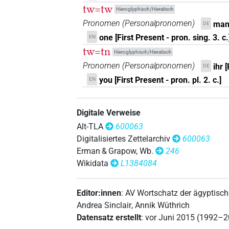
tw=tw
Hieroglyphisch/Hieratisch
Pronomen
(
Personalpronomen
)
man 
DE
one [First Present - pron. sing. 3. c.
EN
tw=tn
Hieroglyphisch/Hieratisch
Pronomen
(
Personalpronomen
)
ihr 
DE
you [First Present - pron. pl. 2. c.]
EN
Digitale Verweise
Alt-TLA
600063
Digitalisiertes Zettelarchiv
600063
Erman & Grapow, Wb.
246
Wikidata
L1384084
Editor:innen
:
AV Wortschatz der ägyptisc
Andrea Sinclair
,
Annik Wüthrich
Datensatz erstellt
:
vor Juni 2015 (1992–