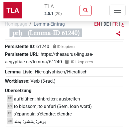
TLA
TLA
2.5.1
(
20
)
Homepage
Lemma-Eintrag
EN
|
DE
|
FR
|
ع
prḫ
(Lemma-ID 61240)
Persistente ID
:
61240
ID kopieren
Persistente URL
:
https://thesaurus-linguae-
aegyptiae.de/lemma/61240
URL kopieren
Lemma-Liste
:
Hieroglyphisch/Hieratisch
Wortklasse
:
Verb
(
3-rad.
)
Übersetzung
aufblühen; hinbreiten; ausbreiten
DE
to blossom; to unfurl (Sem. loan word)
EN
s’épanouir; s’étendre; étendre
FR
يزهر؛ ينتشر؛ يمتد
AR