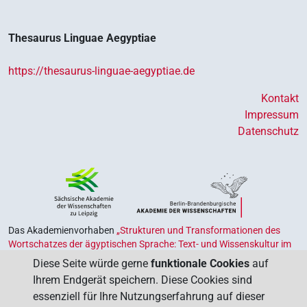
Thesaurus Linguae Aegyptiae
https://thesaurus-linguae-aegyptiae.de
Kontakt
Impressum
Datenschutz
Das Akademienvorhaben
„Strukturen und Transformationen des
Wortschatzes der ägyptischen Sprache: Text- und Wissenskultur im
Alten Ägypten‟
ist Teil des von Bund und Ländern geförderten
Diese Seite würde gerne
funktionale Cookies
auf
Akademienprogramms
, das der Erhaltung, Sicherung und
Ihrem Endgerät speichern. Diese Cookies sind
Vergegenwärtigung unseres kulturellen Erbes dient. Koordiniert wird
essenziell für Ihre Nutzungserfahrung auf dieser
das Programm von der
Union der Deutschen Akademien der