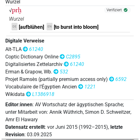
Wurzel
prḫ
√
𓊪⸮𓏲?𓂋𓈙𓏲𓏏𓂉𓏛𓏥
Verifiziert
| 1×
(
1
)
V\ptcp.act.m.sg
Wurzel
𓊪𓂋[]
[aufblühen]
[to burst into bloom]
DE
EN
| 1×
(
1
)
V\ptcp.act.m.sg
𓊪𓂋𓐍𓏭
Digitale Verweise
M111A
| 1×
(
1
)
V\res-3sg.m
Alt-TLA
61240
𓊪𓂋𓐍𓏲𓆸⸮𓆰?𓏥
Coptic Dictionary Online
C2895
| 1×
(
1
)
V\res-3sg.m
Digitalisiertes Zettelarchiv
61240
Erman & Grapow, Wb.
532
Projet Ramsès (partially premium access only)
6592
Vocabulaire de l’Égyptien Ancien
1221
Wikidata
L1386918
Editor:innen
:
AV Wortschatz der ägyptischen Sprache
;
unter Mitarbeit von
:
Annik Wüthrich
,
Simon D. Schweitzer
,
Amr El Hawary
Datensatz erstellt
:
vor Juni 2015 (1992–2015)
,
letzte
Revision
:
03.09.2025