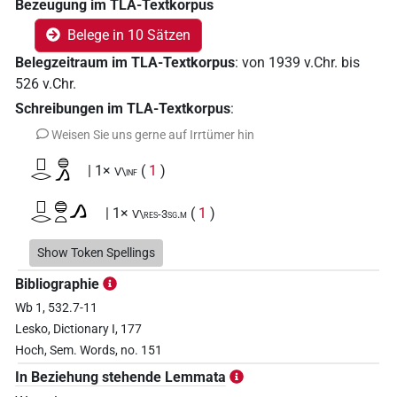
Bezeugung im TLA-Textkorpus
Belege in 10 Sätzen
Belegzeitraum im TLA-Textkorpus
:
von
1939
v.Chr.
bis
526
v.Chr.
Schreibungen im TLA-Textkorpus
:
Weisen Sie uns gerne auf Irrtümer hin
𓊪𓂋𓐍𓂻
| 1×
(
1
)
V\inf
𓊪𓂋𓐍𓏏𓂻
| 1×
(
1
)
V\res-3sg.m
𓊪𓂋𓐍𓏲𓆸𓆰𓏥
Show Token Spellings
| 1×
(
1
)
V\res-3pl.m
Bibliographie
𓊪𓂋𓐍𓹣𓆰𓏥
| 1×
(
1
)
V\ptcp.act.m.sg
Wb 1, 532.7-11
Lesko, Dictionary I, 177
𓊪𓃭𓏤𓐍𔏳𓆸
| 1×
(
1
)
V\tam.act
Hoch, Sem. Words, no. 151
In Beziehung stehende Lemmata
[]⸮𓂋?⸮𓐍?𓂻𓈖
| 1×
(
1
)
V\tam.act-ant