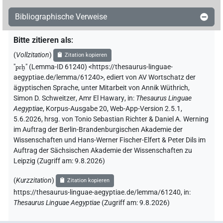
Bibliographische Verweise
Bitte zitieren als
:
(
Vollzitation
)
Zitation kopieren
"
prḫ
"
(Lemma-ID 61240) <https://thesaurus-linguae-
aegyptiae.de/lemma/61240>
,
ediert von AV Wortschatz der
ägyptischen Sprache
,
unter Mitarbeit von
Annik Wüthrich
,
Simon D. Schweitzer
,
Amr El Hawary
,
in
:
Thesaurus Linguae
Aegyptiae
,
Korpus-Ausgabe 20, Web-App-Version 2.5.1,
5.6.2026, hrsg. von Tonio Sebastian Richter & Daniel A. Werning
im Auftrag der Berlin-Brandenburgischen Akademie der
Wissenschaften und Hans-Werner Fischer-Elfert & Peter Dils im
Auftrag der Sächsischen Akademie der Wissenschaften zu
Leipzig (Zugriff am:
9.8.2026
)
(
Kurzzitation
)
Zitation kopieren
https://thesaurus-linguae-aegyptiae.de/lemma/61240,
in
:
Thesaurus Linguae Aegyptiae
(
Zugriff am
:
9.8.2026
)