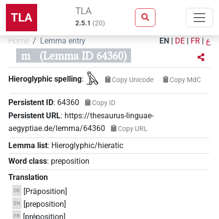
TLA
TLA
2.5.1
(
20
)
Home
Lemma entry
EN
|
DE
|
FR
|
ع
m
(Lemma ID 64360)
𓅓
Hieroglyphic spelling
:
Copy Unicode
Copy MdC
Persistent ID
:
64360
Copy ID
Persistent URL
:
https://thesaurus-linguae-
aegyptiae.de/lemma/64360
Copy URL
Lemma list
:
Hieroglyphic/hieratic
Word class
:
preposition
Translation
[Präposition]
DE
[preposition]
EN
[préposition]
FR