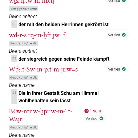
wṯz-ḫꜥ.w-m-nb.tj
Verified
Hieroglyphic/hieratic
Divine epithet
der mit den beiden Herrinnen gekrönt ist
DE
wd-r-sꜥrq-m-ḫft.jw=f
Verified
Hieroglyphic/hieratic
Divine epithet
der siegreich gegen seine Feinde kämpft
DE
Wḏꜣ.t-Šw-m-p.t-m-jr.w=s
Verified
Hieroglyphic/hieratic
Divine name
Die in ihrer Gestalt Schu am Himmel
DE
wohlbehalten sein lässt
Bꜣ.w-nṯr.w-ḫpr.w-m-ꜥ.t-
1 sent.
Wsjr
Verified
Hieroglyphic/hieratic
Divine name