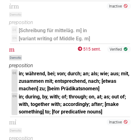
ı͗rm
Inactive
𓇋𓅓[]
| 1×
(
1
)
PREP:stpr
Demotic
preposition
𓇋𓅓𓏏
| 1×
(
1
)
PREP:stpr
[Schreibung für mitteläg. m] in
DE
𓇋𓏲
[variant writing of Middle Eg. m]
EN
sic
| 1×
(
1
)
PREP:stpr
m
515 sent.
Verified
𓇋𓐝
| 3×
(
1
,
2
,
3
)
PREP:stpr
Demotic
preposition
𓈖
| 1×
(
1
)
PREP
in; während, bei; von; durch; an; als; wie; aus; mit,
DE
zusammen mit; entsprechend, nach; [etwas
𓈙
| 1×
(
1
)
PREP
machen] zu; [beim Prädikatsnomen]
in; during, by, with; of; through; on, at; as; out of;
EN
𓐝
| 2×
(
1
,
2
)
PREP
with, together with; accordingly; after; [make
something] to; [for predicative nouns]
mı͗
Inactive
Demotic
preposition