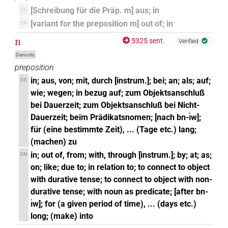
[Schreibung für die Präp. m] aus; in
DE
[variant for the preposition m] out of; in
EN
n
5325 sent.
Verified
Demotic
preposition
in; aus, von; mit, durch [instrum.]; bei; an; als; auf;
DE
wie; wegen; in bezug auf; zum Objektsanschluß
bei Dauerzeit; zum Objektsanschluß bei Nicht-
Dauerzeit; beim Prädikatsnomen; [nach bn-ı͗w];
für (eine bestimmte Zeit), ... (Tage etc.) lang;
(machen) zu
in; out of, from; with, through [instrum.]; by; at; as;
EN
on; like; due to; in relation to; to connect to object
with durative tense; to connect to object with non-
durative tense; with noun as predicate; [after bn-
ı͗w]; for (a given period of time), ... (days etc.)
long; (make) into