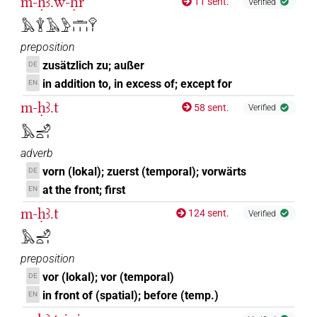
m-ḥꜣ.w-ḥr
11 sent.
Verified
𓅓𓇉𓄿𓅱𓏛𓏥𓁷𓏤
preposition
zusätzlich zu; außer
DE
in addition to, in excess of; except for
EN
m-ḥꜣ.t
58 sent.
Verified
𓅓𓄂𓏏𓏤
adverb
vorn (lokal); zuerst (temporal); vorwärts
DE
at the front; first
EN
m-ḥꜣ.t
124 sent.
Verified
𓅓𓄂𓏏𓏤
preposition
vor (lokal); vor (temporal)
DE
in front of (spatial); before (temp.)
EN