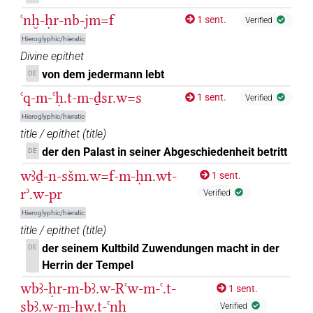
ꜥnḫ-ḥr-nb-jm=f
1 sent.
Verified
Hieroglyphic/hieratic
Divine epithet
von dem jedermann lebt
DE
ꜥq-m-ꜥḥ.t-m-ḏsr.w=s
1 sent.
Verified
Hieroglyphic/hieratic
title / epithet
(
title
)
der den Palast in seiner Abgeschiedenheit betritt
DE
wꜣḏ-n-sšm.w=f-m-ḥn.wt-
1 sent.
rʾ.w-pr
Verified
Hieroglyphic/hieratic
title / epithet
(
title
)
der seinem Kultbild Zuwendungen macht in der
DE
Herrin der Tempel
wbꜣ-ḥr-m-bꜣ.w-Rꜥw-m-ꜥ.t-
1 sent.
sbꜣ.w-m-ḥw.t-ꜥnḫ
Verified