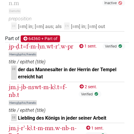
n.m
Inactive
Demotic
preposition
[=m] in; [=m] aus; als
[=m] in; [=m] out
DE
EN
Part of
64360 + Part of
jp-ḏ.t=f-m-ḥn.wt-rʾ.w-pr
1 sent.
Verified
Hieroglyphic/hieratic
title / epithet
(
title
)
der das Mannesalter in der Herrin der Tempel
DE
erreicht hat
jm.j-jb-nswt-m-kꜣ.t=f-
2 sent.
nb.t
Verified
Hieroglyphic/hieratic
title / epithet
(
title
)
Liebling des Königs in jeder seiner Arbeit
DE
jm.j-rʾ-kꜣ.t-m-mn.w-nb-n-
1 sent.