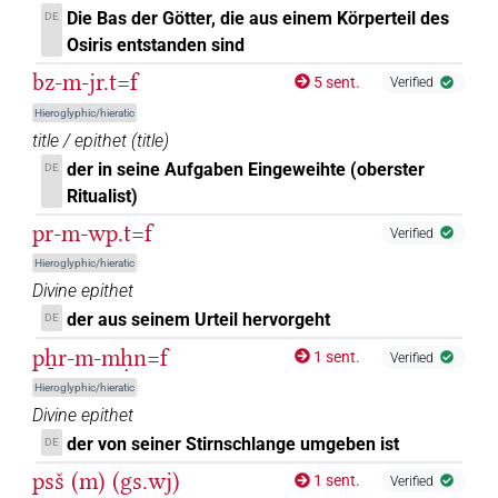
Die Bas der Götter, die aus einem Körperteil des
DE
Osiris entstanden sind
bz-m-jr.t=f
5 sent.
Verified
Hieroglyphic/hieratic
title / epithet
(
title
)
der in seine Aufgaben Eingeweihte (oberster
DE
Ritualist)
pr-m-wp.t=f
Verified
Hieroglyphic/hieratic
Divine epithet
der aus seinem Urteil hervorgeht
DE
pẖr-m-mḥn=f
1 sent.
Verified
Hieroglyphic/hieratic
Divine epithet
der von seiner Stirnschlange umgeben ist
DE
psš (m) (gs.wj)
1 sent.
Verified