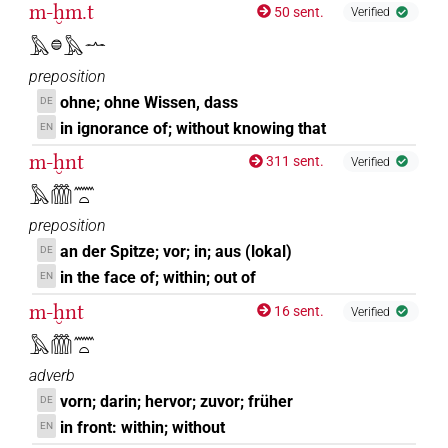
m-ḫm.t
50 sent.
Verified
𓅓𓐍𓅓𓂜
preposition
ohne; ohne Wissen, dass
DE
in ignorance of; without knowing that
EN
m-ḫnt
311 sent.
Verified
𓅓𓏃𓈖𓏏
preposition
an der Spitze; vor; in; aus (lokal)
DE
in the face of; within; out of
EN
m-ḫnt
16 sent.
Verified
𓅓𓏃𓈖𓏏
adverb
vorn; darin; hervor; zuvor; früher
DE
in front: within; without
EN