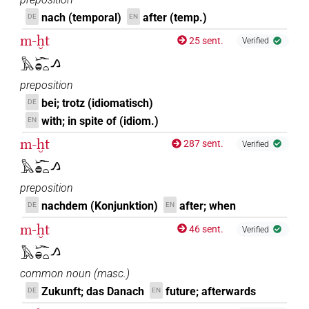
nach (temporal)
after (temp.)
DE
EN
m-ḫt
25 sent.
Verified
𓅓𓆱𓐍𓏏𓂻
preposition
bei; trotz (idiomatisch)
DE
with; in spite of (idiom.)
EN
m-ḫt
287 sent.
Verified
𓅓𓆱𓐍𓏏𓂻
preposition
nachdem (Konjunktion)
after; when
DE
EN
m-ḫt
46 sent.
Verified
𓅓𓆱𓐍𓏏𓂻
common noun
(
masc.
)
Zukunft; das Danach
future; afterwards
DE
EN