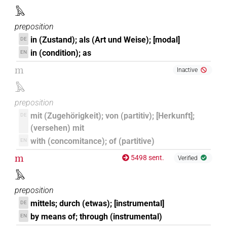
𓏌𓏤
| 1×
(
1
)
| 1×
(
1
)
PREP
PREP(infl. unedited)
𓅓
𓐛
| 3×
(
1
,
2
,
3
)
PREP
preposition
in (Zustand); als (Art und Weise); [modal]
DE
𓐝
| 144×
(e.g.
1
,
2
,
3
,
4
,
5
,
6
,
7
,
8
,
9
,
10
,
11
)
|
PREP
in (condition); as
EN
4×
(
1
,
2
,
3
,
4
)
m
PREP(infl. unedited)
Inactive
𓰮
| 2×
(
1
,
2
)
𓅓
PREP(infl. unedited)
preposition
𔀣
| 1×
(
1
)
PREP:stpr
mit (Zugehörigkeit); von (partitiv); [Herkunft];
DE
(versehen) mit
𔁏
| 1×
(
1
)
PREP(infl. unedited)
with (concomitance); of (partitive)
EN
𔏳𓅓
m
5498 sent.
| 1×
(
1
)
Verified
PREP
𓅓
US9G17BVARA
| 1×
(
1
)
PREP
preposition
mittels; durch (etwas); [instrumental]
DE
⸮𓅓?
[]
⸮?
⸮?
| 1×
(
1
)
PREP
by means of; through (instrumental)
EN