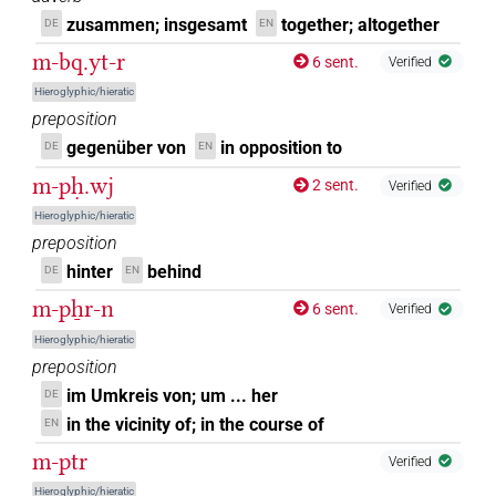
zusammen; insgesamt
together; altogether
DE
EN
m-bq.yt-r
6 sent.
Verified
Hieroglyphic/hieratic
preposition
gegenüber von
in opposition to
DE
EN
m-pḥ.wj
2 sent.
Verified
Hieroglyphic/hieratic
preposition
hinter
behind
DE
EN
m-pẖr-n
6 sent.
Verified
Hieroglyphic/hieratic
preposition
im Umkreis von; um ... her
DE
in the vicinity of; in the course of
EN
m-ptr
Verified
Hieroglyphic/hieratic