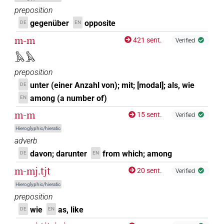
preposition
gegenüber
opposite
DE
EN
m-m
421 sent.
Verified
𓅓𓅓
preposition
unter (einer Anzahl von); mit; [modal]; als, wie
DE
among (a number of)
EN
m-m
15 sent.
Verified
Hieroglyphic/hieratic
adverb
davon; darunter
from which; among
DE
EN
m-mj.tjt
20 sent.
Verified
Hieroglyphic/hieratic
preposition
wie
as, like
DE
EN