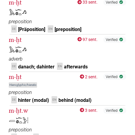
m-ḫt
33 sent.
Verified
𓅓𓆱𓐍𓏏𓂻
preposition
[Präposition]
[preposition]
DE
EN
m-ḫt
97 sent.
Verified
𓅓𓆱𓐍𓏏𓂻
adverb
danach; dahinter
afterwards
DE
EN
m-ḫt
2 sent.
Verified
Hieroglyphic/hieratic
preposition
hinter (modal)
behind (modal)
DE
EN
m-ḫt.w
3 sent.
Verified
𓐝𓆱𓐍𓏏𓅱𓏪
preposition