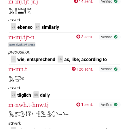
m-mj.tjt-jr.j
14 sent.
Verified
𓅓𓏇𓏏𓏏𓏛𓇋𓂋𓏭
adverb
ebenso
similarly
DE
EN
m-mj.tjt-n
3 sent.
Verified
Hieroglyphic/hieratic
preposition
wie; entsprechend
as, like; according to
DE
EN
m-mn.t
126 sent.
Verified
𓅓𓏠𓈖𓏏𓇳
adverb
täglich
daily
DE
EN
m-nwḥ.t-ḥnw.tj
1 sent.
Verified
𓅓𓈖𓍇𓏌𓅱𓎛𓏏𓍢𓂡𓎛𓆰𓈖𓏌𓅱𓏏𓏭𓄏𓄏
adverb