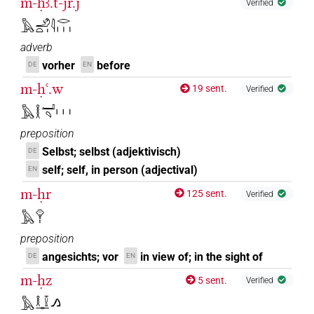
m-ḥꜣ.t-jr.j
Verified
𓅓𓄂𓏏𓏤𓇋𓂋𓏥
adverb
vorher
before
DE
EN
m-ḥꜥ.w
19 sent.
Verified
𓅓𓎛𓂝𓄹𓏥
preposition
Selbst; selbst (adjektivisch)
DE
self; self, in person (adjectival)
EN
m-ḥr
125 sent.
Verified
𓅓𓁷𓏤
preposition
angesichts; vor
in view of; in the sight of
DE
EN
m-ḥz
5 sent.
Verified
𓅓𓎛𓎿𓊃𓂻