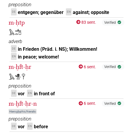
preposition
entgegen; gegenüber
against; opposite
DE
EN
m-ḥtp
83 sent.
Verified
𓅓𓊵𓏏𓊪
adverb
in Frieden (Präd. i. NS); Willkommen!
DE
in peace; welcome!
EN
m-ḫft-ḥr
6 sent.
Verified
𓅓𓐍𓆑𓏏𓁷𓏤
preposition
vor
in front of
DE
EN
m-ḫft-ḥr-n
6 sent.
Verified
Hieroglyphic/hieratic
preposition
vor
before
DE
EN