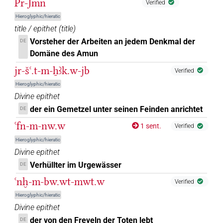
Pr-Jmn
Verified
Hieroglyphic/hieratic
title / epithet
(
title
)
Vorsteher der Arbeiten an jedem Denkmal der
DE
Domäne des Amun
jr-šꜥ.t-m-ẖꜣk.w-jb
Verified
Hieroglyphic/hieratic
Divine epithet
der ein Gemetzel unter seinen Feinden anrichtet
DE
ꜥfn-m-nw.w
1 sent.
Verified
Hieroglyphic/hieratic
Divine epithet
Verhüllter im Urgewässer
DE
ꜥnḫ-m-bw.wt-mwt.w
Verified
Hieroglyphic/hieratic
Divine epithet
der von den Freveln der Toten lebt
DE