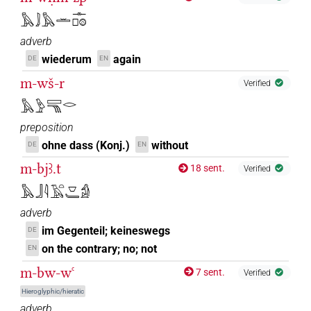
𓅓𓄙𓅓𓏛𓊃𓊪𓊗
adverb
wiederum
again
DE
EN
m-wš-r
Verified
𓅓𓅱𓈙𓁸𓂋
preposition
ohne dass (Konj.)
without
DE
EN
m-bjꜣ.t
18 sent.
Verified
𓅓𓃀𓇋𓄿𓏏𓎺𓄑𓀁
adverb
im Gegenteil; keineswegs
DE
on the contrary; no; not
EN
m-bw-wꜥ
7 sent.
Verified
Hieroglyphic/hieratic
adverb