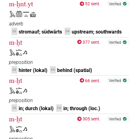
m-ḫnt.yt
52 sent.
Verified
𓅓𓏃𓈖𓏏𓊝
adverb
stromauf; südwärts
upstream; southwards
DE
EN
m-ḫt
377 sent.
Verified
𓅓𓆱𓐍𓏏𓂻
preposition
hinter (lokal)
behind (spatial)
DE
EN
m-ḫt
66 sent.
Verified
𓅓𓆱𓐍𓏏𓂻
preposition
in; durch (lokal)
in; through (loc.)
DE
EN
m-ḫt
305 sent.
Verified
𓅓𓆱𓐍𓏏𓂻
preposition