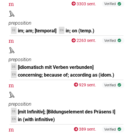
[]𓅓
m
3303 sent.
Verified
| 5×
(
1
,
2
,
3
,
4
,
5
)
PREP:stpr
𓅓
[]𓅓𓏛𓏥
| 1×
(
1
)
PREP
preposition
im; am; [temporal]
in; on (temp.)
DE
EN
[]𓇋𓅓
| 2×
(
1
,
2
)
PREP:stpr
m
2263 sent.
Verified
[]𓏏𓆙
| 1×
(
1
)
PREP
𓅓
preposition
[]𓐝
| 1×
(
1
)
PREP:stpr
[idiomatisch mit Verben verbunden]
DE
[]𓐝[]
concerning; because of; according as (idom.)
EN
| 1×
(
1
)
PREP
m
929 sent.
Verified
{𓐝}
| 1×
(
1
)
PREP
𓅓
⸮𓅓?
preposition
| 25×
(e.g.
1
,
2
,
3
,
4
,
5
,
6
,
7
,
8
,
9
,
10
,
11
)
PREP
[mit Infinitiv]; [Bildungselement des Präsens I]
DE
| 1×
(
1
)
PREP
in (with infinitive)
EN
⸮𓇋?[]
| 1×
(
1
)
PREP:stpr
m
389 sent.
Verified