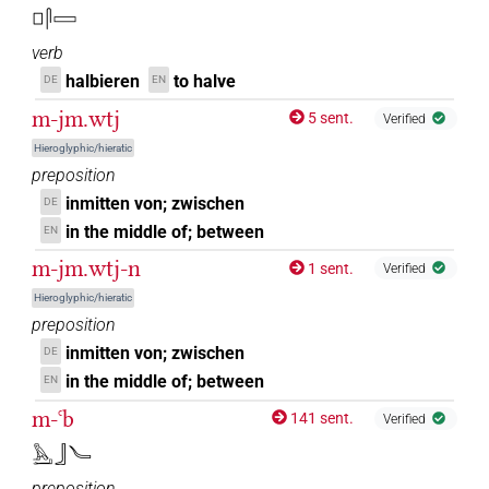
𓊪𓋴𓈙
verb
halbieren
to halve
DE
EN
m-jm.wtj
5 sent.
Verified
Hieroglyphic/hieratic
preposition
inmitten von; zwischen
DE
in the middle of; between
EN
m-jm.wtj-n
1 sent.
Verified
Hieroglyphic/hieratic
preposition
inmitten von; zwischen
DE
in the middle of; between
EN
m-ꜥb
141 sent.
Verified
𓅓𓂝𓃀𓄏
preposition