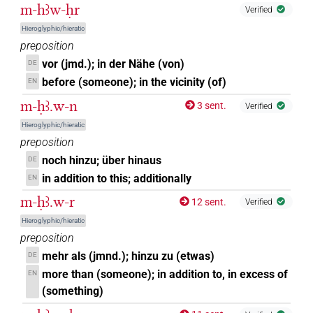
m-hꜣw-ḥr
Verified
Hieroglyphic/hieratic
preposition
vor (jmd.); in der Nähe (von)
DE
before (someone); in the vicinity (of)
EN
m-ḥꜣ.w-n
3 sent.
Verified
Hieroglyphic/hieratic
preposition
noch hinzu; über hinaus
DE
in addition to this; additionally
EN
m-ḥꜣ.w-r
12 sent.
Verified
Hieroglyphic/hieratic
preposition
mehr als (jmnd.); hinzu zu (etwas)
DE
more than (someone); in addition to, in excess of
EN
(something)