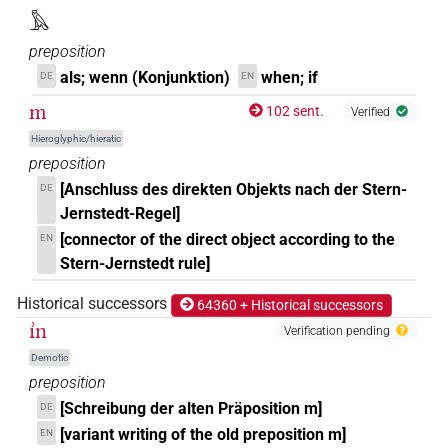
𓂝
𓅓
| 1×
(
1
)
PREP
preposition
𓅃
| 1×
(
1
)
PREP
als; wenn (Konjunktion)
when; if
DE
EN
m
102 sent.
𓅓
Verified
| 51×
(e.g.
1
,
2
,
3
,
4
,
5
,
6
,
7
,
8
,
9
,
10
,
11
)
|
PREP
Hieroglyphic/hieratic
1×
(
1
)
PREP(infl. unedited)
preposition
𓅓
[Anschluss des direkten Objekts nach der Stern-
DE
| 1×
(
1
)
PREP
Jernstedt-Regel]
𓅓𓂝
[connector of the direct object according to the
EN
| 3×
(
1
,
2
,
3
)
PREP
Stern-Jernstedt rule]
𓅓𓂝[]
| 1×
(
1
)
PREP
Historical successors
64360 + Historical successors
ı͗n
𓅓𓂞
Verification pending
| 1×
(
1
)
PREP
Demotic
𓇋[]
preposition
| 3×
(
1
,
2
,
3
)
PREP:stpr
[Schreibung der alten Präposition m]
DE
𓇋𓅓
| 3×
(
1
,
2
,
3
)
[variant writing of the old preposition m]
EN
PREP:stpr