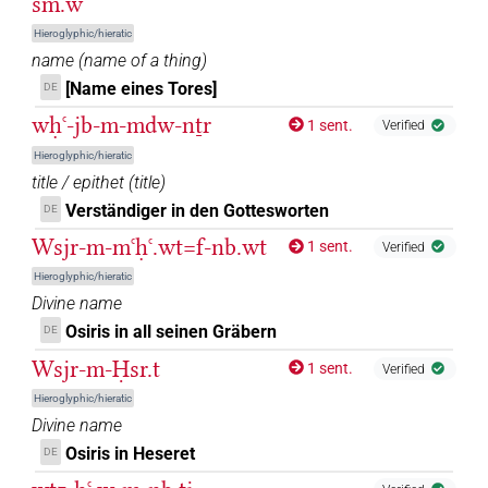
šm.w
Hieroglyphic/hieratic
name
(
name of a thing
)
[Name eines Tores]
DE
wḥꜥ-jb-m-mdw-nṯr
1 sent.
Verified
Hieroglyphic/hieratic
title / epithet
(
title
)
Verständiger in den Gottesworten
DE
Wsjr-m-mꜥḥꜥ.wt=f-nb.wt
1 sent.
Verified
Hieroglyphic/hieratic
Divine name
Osiris in all seinen Gräbern
DE
Wsjr-m-Ḥsr.t
1 sent.
Verified
Hieroglyphic/hieratic
Divine name
Osiris in Heseret
DE