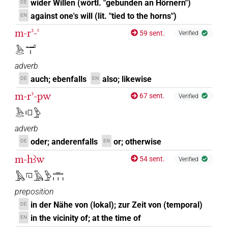
wider Willen (wörtl. "gebunden an Hörnern")
DE
against one's will (lit. "tied to the horns")
EN
m-rʾ-ꜥ
59 sent.
Verified
𓅓𓂋𓂝𓏤
adverb
auch; ebenfalls
also; likewise
DE
EN
m-rʾ-pw
67 sent.
Verified
𓅓𓂋𓏤𓊪𓅱
adverb
oder; anderenfalls
or; otherwise
DE
EN
m-hꜣw
54 sent.
Verified
𓅓𓉔𓄿𓅱𓏛𓏥
preposition
in der Nähe von (lokal); zur Zeit von (temporal)
DE
in the vicinity of; at the time of
EN