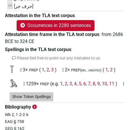
[حرف جر]
AR
Attestation in the TLA text corpus
Occurrences in 2280 sentences
Attestation time frame in the TLA text corpus
:
from
2686
BCE
to
324
CE
Spellings in the TLA text corpus
:
Please feel free to point out any mistakes to us
𓄱
| 3×
(
1
,
2
,
3
)
| 2×
(
1
,
2
)
PREP
PREP(infl. unedited)
𓅓
| 1259×
(e.g.
1
,
2
,
3
,
4
,
5
,
6
,
7
,
8
,
9
,
10
,
11
)
|
PREP
5×
(
1
,
2
,
3
,
4
,
5
)
| 1×
(
1
)
|
PREP(infl. unedited)
PREP:stpr
Show Token Spellings
1×
(
1
)
V\imp.sg
Bibliography
𓅓𓁶𓏤𓐙𓏛
| 1×
(
1
)
PREP
Wb 2, 1.2-2.6
EAG § 758
𓅓𓂝
| 1×
(
1
)
PREP
GEG § 162