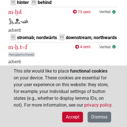
hinter
behind
DE
EN
m-ḫd
73 sent.
Verified
𓅓𓐍𓂧𓊛
adverb
stromab; nordwärts
downstream; northwards
DE
EN
m-ẖ.t=f
4 sent.
Verified
Hieroglyphic/hieratic
adverb
abends
in the evening
DE
EN
This site would like to place
functional cookies
m-ẖnw
on your device. These cookies are essential for
12 sent.
Verified
your user experience on this website: they store,
𓅓𓄚𓈖𓏌𓅱𓉐
for example, your individual settings of button
adverb
states (e.g., whether to display lemma IDs, on
innen; darin
inside
DE
EN
not). For more information, see our
privacy policy
.
m-ẖnw
974 sent.
Verified
Accept
Dismiss
Hieroglyphic/hieratic