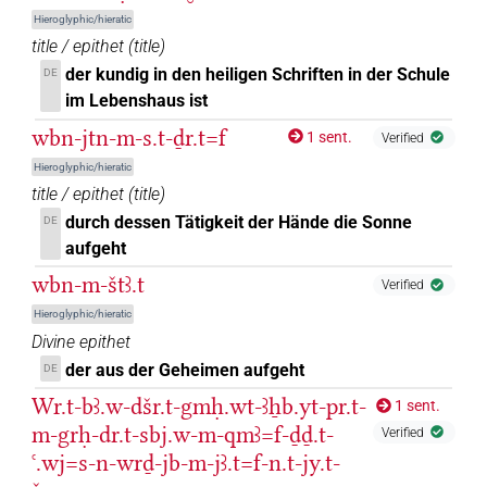
Hieroglyphic/hieratic
title / epithet
(
title
)
der kundig in den heiligen Schriften in der Schule
DE
im Lebenshaus ist
wbn-jtn-m-s.t-ḏr.t=f
1 sent.
Verified
Hieroglyphic/hieratic
title / epithet
(
title
)
durch dessen Tätigkeit der Hände die Sonne
DE
aufgeht
wbn-m-štꜣ.t
Verified
Hieroglyphic/hieratic
Divine epithet
der aus der Geheimen aufgeht
DE
Wr.t-bꜣ.w-dšr.t-gmḥ.wt-ꜣẖb.yt-pr.t-
1 sent.
m-grḥ-dr.t-sbj.w-m-qmꜣ=f-ḏḏ.t-
Verified
ꜥ.wj=s-n-wrḏ-jb-m-jꜣ.t=f-n.t-jy.t-