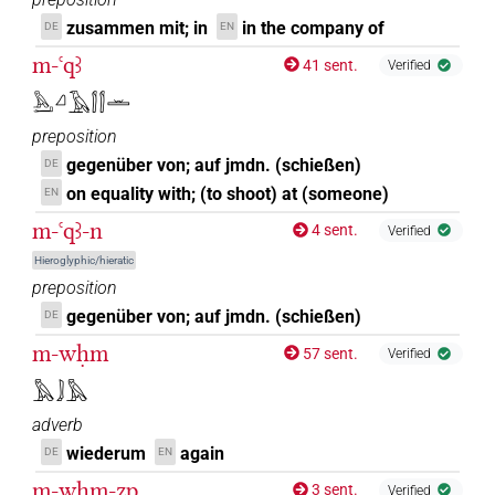
zusammen mit; in
in the company of
DE
EN
m-ꜥqꜣ
41 sent.
Verified
𓅓𓂝𓈎𓄿𓂭𓂭𓏛
preposition
gegenüber von; auf jmdn. (schießen)
DE
on equality with; (to shoot) at (someone)
EN
m-ꜥqꜣ-n
4 sent.
Verified
Hieroglyphic/hieratic
preposition
gegenüber von; auf jmdn. (schießen)
DE
m-wḥm
57 sent.
Verified
𓅓𓄙𓅓
adverb
wiederum
again
DE
EN
m-wḥm-zp
3 sent.
Verified