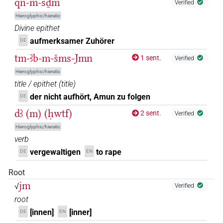
qn-m-sḏm
Verified
Hieroglyphic/hieratic
Divine epithet
aufmerksamer Zuhörer
DE
tm-ꜣb-m-šms-Jmn
1 sent.
Verified
Hieroglyphic/hieratic
title / epithet
(
title
)
der nicht aufhört, Amun zu folgen
DE
dꜣ (m) (ḥwtf)
2 sent.
Verified
Hieroglyphic/hieratic
verb
vergewaltigen
to rape
DE
EN
Root
jm
√
Verified
root
[innen]
[inner]
DE
EN