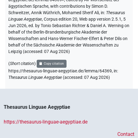
ägyptischen Sprache
,
with contributions by
Simon D.
Schweitzer
,
Annik Wüthrich
,
Mohamed Sherif Ali
,
in
:
Thesaurus
Linguae Aegyptiae
,
Corpus edition 20, Web app version 2.5.1, 5
Jun 2026, ed. by Tonio Sebastian Richter & Daniel A. Werning on
behalf of the Berlin-Brandenburgische Akademie der
Wissenschaften and Hans-Werner Fischer-Elfert & Peter Dils on
behalf of the Sächsische Akademie der Wissenschaften zu
Leipzig (accessed:
07 Aug 2026
)
(
Short citation
)
Copy citation
https://thesaurus-linguae-aegyptiae.de/lemma/64369,
in
:
Thesaurus Linguae Aegyptiae
(
accessed
:
07 Aug 2026
)
Thesaurus Linguae Aegyptiae
https://thesaurus-linguae-aegyptiae.de
Contact