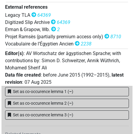
External references
Legacy TLA
64369
Digitized Slip Archive
64369
Erman & Grapow, Wb.
2
Projet Ramsès (partially premium access only)
8710
Vocabulaire de l’Égyptien Ancien
2238
Editor(s)
:
AV Wortschatz der ägyptischen Sprache
;
with
contributions by
:
Simon D. Schweitzer
,
Annik Wüthrich
,
Mohamed Sherif Ali
Data file created
:
before June 2015 (1992–2015)
,
latest
revision
:
07 Aug 2025
Set as co-occurence lemma 1
(
–
)
Set as co-occurence lemma 2
(
–
)
Set as co-occurence lemma 3
(
–
)