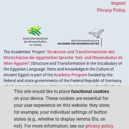
Imprint
Privacy Policy
The Academies’ Project
“Strukturen und Transformationen des
Wortschatzes der ägyptischen Sprache: Text- und Wissenskultur im
Alten Ägypten”
(Structure and Transformation in the Vocabulary of
the Egyptian Language: Texts and Knowledge in the Culture of
Ancient Egypt) is part of the
Academy Program
funded by the
federal and state governments of the Federal Republic of Germany,
which serves to preserve, retrieve and explore our cultural heritage.
This site would like to place
functional cookies
The program is coordinated by the
Union of the German Academies
on your device. These cookies are essential for
of Sciences and Humanities
.
your user experience on this website: they store,
for example, your individual settings of button
states (e.g., whether to display lemma IDs, on
not). For more information, see our
privacy policy
.