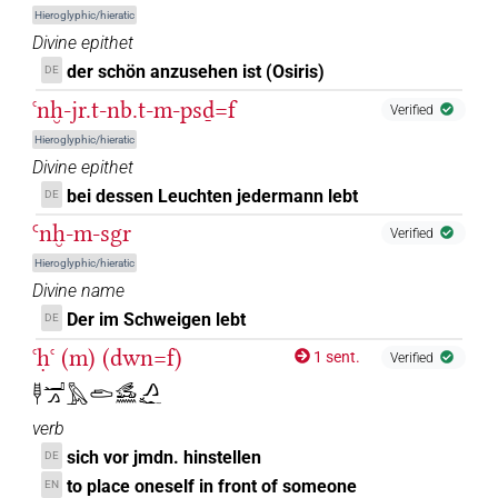
Hieroglyphic/hieratic
𓅓
| 3×
(
1
,
2
,
3
)
PREP
Divine epithet
der schön anzusehen ist (Osiris)
DE
𓅓𓂝
| 1×
(
1
)
PREP
ꜥnḫ-jr.t-nb.t-m-psḏ=f
Verified
𓐝
sic
| 1×
(
1
)
PREP
Hieroglyphic/hieratic
Divine epithet
bei dessen Leuchten jedermann lebt
DE
Ꜥnḫ-m-sgr
Verified
Hieroglyphic/hieratic
Divine name
Der im Schweigen lebt
DE
ꜥḥꜥ (m) (dwn=f)
1 sent.
Verified
𓊢𓂝𓂻𓅓𓂧𓃹𓈖𓂻𓆑
verb
sich vor jmdn. hinstellen
DE
to place oneself in front of someone
EN