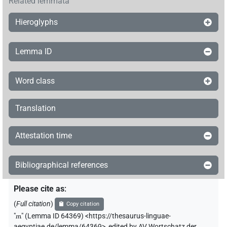
Related lemmata
Hieroglyphs
Lemma ID
Word class
Translation
Attestation time
Bibliographical references
Please cite as
:
(
Full citation
)
Copy citation
"
m
"
(Lemma ID 64369) <https://thesaurus-linguae-
aegyptiae.de/lemma/64369>
,
edited by AV Wortschatz der