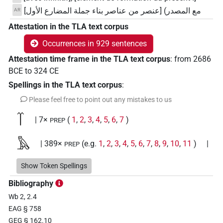
مع المصدر) [عنصر من عناصر بناء جملة المضارع الأول]
AR
Attestation in the TLA text corpus
Occurrences in 929 sentences
Attestation time frame in the TLA text corpus
:
from
2686
BCE
to
324
CE
Spellings in the TLA text corpus
:
Please feel free to point out any mistakes to us
𓄱
| 7×
(
1
,
2
,
3
,
4
,
5
,
6
,
7
)
PREP
𓅓
| 389×
(e.g.
1
,
2
,
3
,
4
,
5
,
6
,
7
,
8
,
9
,
10
,
11
)
|
PREP
45×
(e.g.
1
,
2
,
3
,
4
,
5
,
6
,
7
,
8
,
9
,
10
,
11
)
|
PREP(infl. unedited)
Show Token Spellings
1×
(
1
)
V\inf
Bibliography
𓆄
| 1×
(
1
)
PREP
Wb 2, 2.4
EAG § 758
𓆭
| 1×
(
1
)
PREP
GEG § 162.10