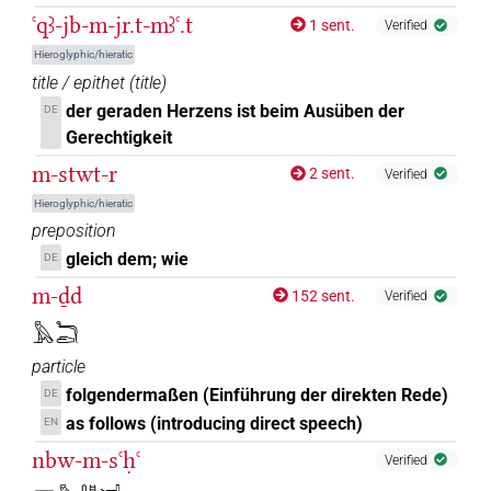
ꜥqꜣ-jb-m-jr.t-mꜣꜥ.t
1 sent.
Verified
Hieroglyphic/hieratic
title / epithet
(
title
)
der geraden Herzens ist beim Ausüben der
DE
Gerechtigkeit
m-stwt-r
2 sent.
Verified
Hieroglyphic/hieratic
preposition
gleich dem; wie
DE
m-ḏd
152 sent.
Verified
𓅓𓆓𓂧
particle
folgendermaßen (Einführung der direkten Rede)
DE
as follows (introducing direct speech)
EN
nbw-m-sꜥḥꜥ
Verified