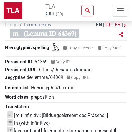
TLA
TLA
2.5.1
(
20
)
Home
Lemma entry
EN
|
DE
|
FR
|
ع
m
(Lemma ID 64369)
𓅓
Hieroglyphic spelling
:
Copy Unicode
Copy MdC
Persistent ID
:
64369
Copy ID
Persistent URL
:
https://thesaurus-linguae-
aegyptiae.de/lemma/64369
Copy URL
Lemma list
:
Hieroglyphic/hieratic
Word class
:
preposition
Translation
[mit Infinitiv]; [Bildungselement des Präsens I]
DE
in (with infinitive)
EN
[avec infinitif]; [élément de formation du présent I]
FR