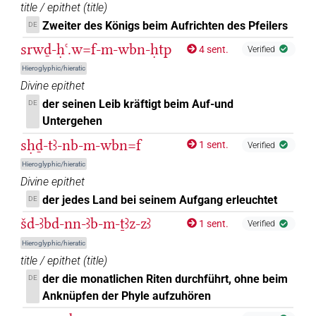
title / epithet
(
title
)
Zweiter des Königs beim Aufrichten des Pfeilers
DE
srwḏ-ḥꜥ.w=f-m-wbn-ḥtp
4 sent.
Verified
Hieroglyphic/hieratic
Divine epithet
der seinen Leib kräftigt beim Auf-und
DE
Untergehen
sḥḏ-tꜣ-nb-m-wbn=f
1 sent.
Verified
Hieroglyphic/hieratic
Divine epithet
der jedes Land bei seinem Aufgang erleuchtet
DE
šd-ꜣbd-nn-ꜣb-m-ṯꜣz-zꜣ
1 sent.
Verified
Hieroglyphic/hieratic
title / epithet
(
title
)
der die monatlichen Riten durchführt, ohne beim
DE
Anknüpfen der Phyle aufzuhören