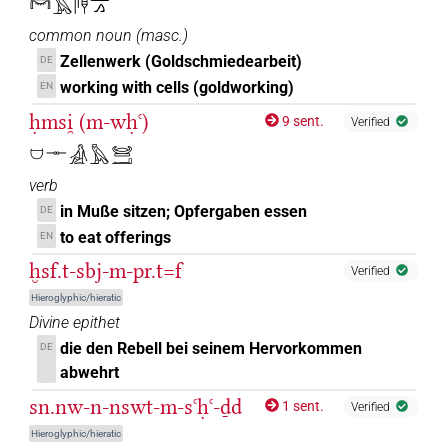
𓋞𓅓𓋴𓊢𓂝𓂻
common noun
(
masc.
)
Zellenwerk (Goldschmiedearbeit)
DE
working with cells (goldworking)
EN
ḥmsi̯ (m-wḥꜥ)
9 sent.
Verified
𓈟𓊃𓀉𓅓𓊠𓂝
verb
in Muße sitzen; Opfergaben essen
DE
to eat offerings
EN
ḫsf.t-sbj-m-pr.t=f
Verified
Hieroglyphic/hieratic
Divine epithet
die den Rebell bei seinem Hervorkommen
DE
abwehrt
sn.nw-n-nswt-m-sꜥḥꜥ-ḏd
1 sent.
Verified
Hieroglyphic/hieratic