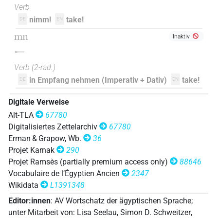
Verb
𓅓𓂝𓌇
| 1×
(
1
)
V(infl. unedited)
nimm!
take!
DE
EN
𓇋𓅓
mn
Inaktiv
| 1×
(
1
)
V\imp.sg
𓌇
𓈖
| 1×
(
1
)
V\imp.sg
Verb
(
2-rad.
)
in Empfang nehmen (Imperativ + Dativ)
take!
DE
EN
𓌇
| 47×
(z.B.
1
,
2
,
3
,
4
,
5
,
6
,
7
,
8
,
9
,
10
,
11
V(infl. unedited)
Digitale Verweise
)
Alt-TLA
67780
Digitalisiertes Zettelarchiv
67780
Erman & Grapow, Wb.
36
Projet Karnak
290
Projet Ramsès (partially premium access only)
88646
Vocabulaire de l’Égyptien Ancien
2347
Wikidata
L1391348
Editor:innen
:
AV Wortschatz der ägyptischen Sprache
;
unter Mitarbeit von
:
Lisa Seelau
,
Simon D. Schweitzer
,