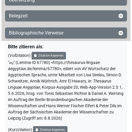
Belegzeit
Bibliographische Verweise
Bitte zitieren als
:
(
Vollzitation
)
Zitation kopieren
"
mj
"
(Lemma-ID 67780) <https://thesaurus-linguae-
aegyptiae.de/lemma/67780>
,
ediert von AV Wortschatz der
ägyptischen Sprache
,
unter Mitarbeit von
Lisa Seelau
,
Simon D.
Schweitzer
,
Annik Wüthrich
,
Amr El Hawary
,
in
:
Thesaurus
Linguae Aegyptiae
,
Korpus-Ausgabe 20, Web-App-Version 2.5.1,
5.6.2026, hrsg. von Tonio Sebastian Richter & Daniel A. Werning
im Auftrag der Berlin-Brandenburgischen Akademie der
Wissenschaften und Hans-Werner Fischer-Elfert & Peter Dils im
Auftrag der Sächsischen Akademie der Wissenschaften zu
Leipzig (Zugriff am:
8.8.2026
)
(
Kurzzitation
)
Zitation kopieren