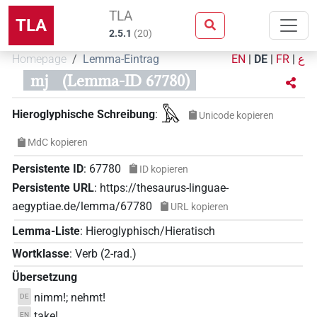
TLA
TLA
2.5.1
(
20
)
Homepage
Lemma-Eintrag
EN
|
DE
|
FR
|
ع
mj
(Lemma-ID 67780)
𓅓
Hieroglyphische Schreibung
:
Unicode kopieren
MdC kopieren
Persistente ID
:
67780
ID kopieren
Persistente URL
:
https://thesaurus-linguae-
aegyptiae.de/lemma/67780
URL kopieren
Lemma-Liste
:
Hieroglyphisch/Hieratisch
Wortklasse
:
Verb
(
2-rad.
)
Übersetzung
nimm!; nehmt!
DE
take!
EN