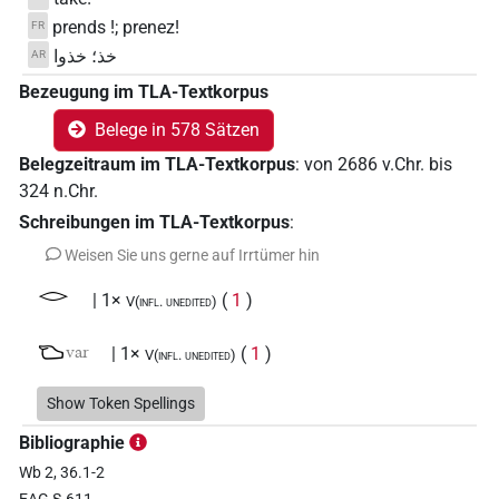
prends !; prenez!
FR
خذ؛ خذوا
AR
Bezeugung im TLA-Textkorpus
Belege in 578 Sätzen
Belegzeitraum im TLA-Textkorpus
:
von
2686
v.Chr.
bis
324
n.Chr.
Schreibungen im TLA-Textkorpus
:
Weisen Sie uns gerne auf Irrtümer hin
𓂋
| 1×
(
1
)
V(infl. unedited)
𓂬
var
| 1×
(
1
)
V(infl. unedited)
𓅓
Show Token Spellings
| 40×
(z.B.
1
,
2
,
3
,
4
,
5
,
6
,
7
,
8
,
9
,
10
,
11
)
V\imp.sg
Bibliographie
𓅓𓂞
| 1×
(
1
)
V(infl. unedited)
Wb 2, 36.1-2