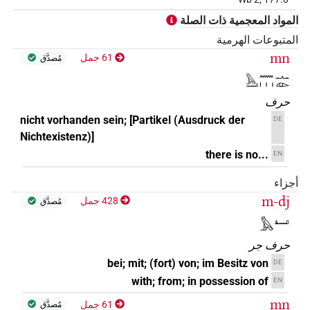
المواد المعجمية ذات الصلة
𓅓𓂝𓈖𓏭𓂜𓁹
)
1
(
| 1×
PTCL
المتبوعات الهرمية
𓅓𓈖𓏽𓧂𓅪
mn
61 جمل
)
1
(
| 1×
مُصدَّق
V\inf
𓅓𓂝𓈖𓏥𓂜𓁹
𓅓𓂝𓈖𓏥[]
)
1
(
| 1×
PTCL
حرف
nicht vorhanden sein; [Partikel (Ausdruck der
DE
Nichtexistenz)]
there is no...
EN
أجزاء
m-dj
428 جمل
مُصدَّق
𓅓𓂞
حرف جر
bei; mit; (fort) von; im Besitz von
DE
with; from; in possession of
EN
mn
61 جمل
مُصدَّق