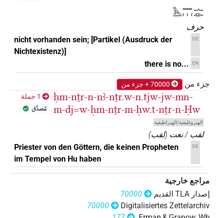
𓅓𓂝𓈖𓏥𓂜𓁹
حرف
nicht vorhanden sein; [Partikel (Ausdruck der
DE
Nichtexistenz)]
there is no...
EN
جزء من
70000 + جزء من
ḥm-nṯr-n-nꜣ-nṯr.w-n.tjw-jw-mn-
1 جملة
m-dj=w-ḥm-nṯr-m-ḥw.t-nṯr-n-Ḥw
مُصدَّق
الهيروغليفية/الهيراطيقية
لقب / نعت
(
لقب
)
Priester von den Göttern, die keinen Propheten
DE
im Tempel von Hu haben
مراجع خارجية
إصدار‏ ‏TLA‏ القديم
70000
70000
Digitalisiertes Zettelarchiv
177
Erman & Grapow, Wb.