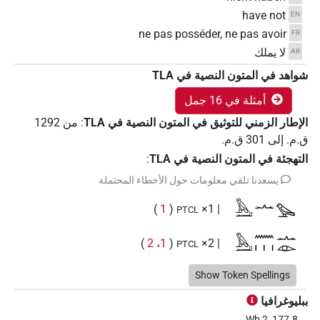
have not
EN
ne pas posséder, ne pas avoir
FR
لا يملك
AR
شواهد في المتون النصية في ‏TLA
أمثلة في 16 جمل
الإطار الزمني للتوثيق في المتون النصية في ‏TLA
:
من
1292
ق.م.
إلى
301
ق.م.
التهجئة في المتون النصية في TLA
:
يسعدنا تلقي معلومات حول الأخطاء المحتملة
𓅓𓂝𓂜𓅪
)
1
(
| 1×
PTCL
𓅓𓂝𓈖𓏥𓂜𓁹
)
2
،
1
(
| 2×
PTCL
𓅓𓂝𓈖𓏥𓂜𓅪
Show Token Spellings
)
4
،
3
،
2
،
1
(
| 4×
PTCL
ببليوغرافيا
𓅓𓂝𓈖𓏥𓅪
)
4
،
3
،
2
،
1
(
| 4×
PTCL
Wb 2, 177.8