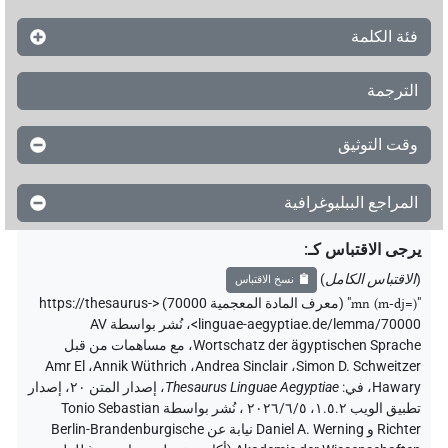
فئة الكلمة
الترجمة
وقت التوثيق
المراجع الببليوغرافية
يرجى الاقتباس كـ
:
(
الاقتباس الكامل
)
نسخ الاقتباس
"
mn (m-dj=)
"
(معرف المادة المعجمية 70000) <https://thesaurus-
linguae-aegyptiae.de/lemma/70000>
،
نُشر بواسطة AV
Wortschatz der ägyptischen Sprache
،
مع مساهمات من قبل
Amr El
،
Annik Wüthrich
،
Andrea Sinclair
،
Simon D. Schweitzer
Hawary
،
في
:
Thesaurus Linguae Aegyptiae
،
إصدار المتن ٢٠، إصدار
تطبيق الويب ۱.٥.٢، ٢٠٢٦/٦/٥ ، نُشر بواسطة Tonio Sebastian
Richter و Daniel A. Werning نيابة عن Berlin-Brandenburgische