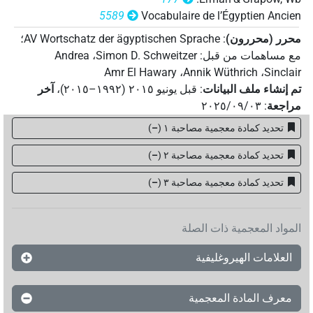
5589
Vocabulaire de l’Égyptien Ancien
محرر (محررون)
:
AV Wortschatz der ägyptischen Sprache
؛
مع مساهمات من قبل
:
Simon D. Schweitzer
،
Andrea
Amr El Hawary
،
Annik Wüthrich
،
Sinclair
تم إنشاء ملف البيانات
:
قبل يونيو ۲۰۱٥ (۱۹۹۲–۲۰۱٥)
،
آخر
مراجعة
:
٢٠٢٥/٠٩/٠٣
تحديد كمادة معجمية مصاحبة ١
(
–
)
تحديد كمادة معجمية مصاحبة ٢
(
–
)
تحديد كمادة معجمية مصاحبة ۳
(
–
)
المواد المعجمية ذات الصلة
العلامات الهيروغليفية
معرف المادة المعجمية