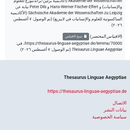
Akademie der Wissenschaften (أكاديمية برلين-براندنبورغ للعلوم
والإنسانيات) و Hans-Werner Fischer-Elfert و Peter Dils نيابة عن
Sächsische Akademie der Wissenschaften zu Leipzig (الأكاديمية
الساكسونية للعلوم والإنسانيات في لايبزيغ) (تم الوصول:
٧ أغسطس
)
٢٠٢٦
(
الاقتباس المختصر
)
نسخ الاقتباس
https://thesaurus-linguae-aegyptiae.de/lemma/70000،
في
:
Thesaurus Linguae Aegyptiae
(
تم الوصول
:
٧ أغسطس ٢٠٢٦
)
Thesaurus Linguae Aegyptiae
https://thesaurus-linguae-aegyptiae.de
الاتصال
بيانات النشر
سياسة الخصوصية