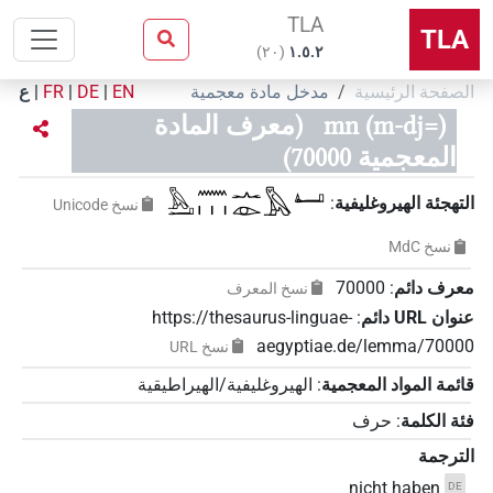
TLA
TLA
)
٢٠
(
۱.٥.٢
الصفحة الرئيسية
مدخل مادة معجمية
EN
|
DE
|
FR
|
ع
mn (m-dj=)
(معرف المادة
المعجمية 70000)
𓅓𓂝𓈖𓏥𓂜𓁹𓅓𓂞
التهجئة الهيروغليفية
:
نسخ‏ ‏Unicode
نسخ‏ ‏MdC
معرف دائم
:
70000
نسخ المعرف
عنوان‏ ‏URL‏ دائم
:
https://thesaurus-linguae-
aegyptiae.de/lemma/70000
نسخ‏ ‏URL
قائمة المواد المعجمية
:
الهيروغليفية/الهيراطيقية
فئة الكلمة
:
حرف
الترجمة
nicht haben
DE