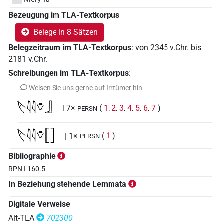
Bezeugung im TLA-Textkorpus
Belege in 8 Sätzen
Belegzeitraum im TLA-Textkorpus
:
von
2345
v.Chr.
bis
2181
v.Chr.
Schreibungen im TLA-Textkorpus
:
Weisen Sie uns gerne auf Irrtümer hin
𓌸𓇋𓇋𓄣𓃀
| 7×
(
1
,
2
,
3
,
4
,
5
,
6
,
7
)
PERSN
𓌸𓇋𓇋𓄣[]
| 1×
(
1
)
PERSN
Bibliographie
RPN I 160.5
In Beziehung stehende Lemmata
Digitale Verweise
Alt-TLA
702300