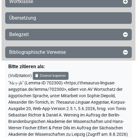
Wortklasse
Übersetzung
Belegzeit
Bibliographische Verweise
Bitte zitieren als
:
(
Vollzitation
)
Zitation kopieren
"
Mr.y-jb
"
(Lemma-ID 702300) <https://thesaurus-linguae-
aegyptiae.de/lemma/702300>
,
ediert von AV Wortschatz der
ägyptischen Sprache
,
unter Mitarbeit von
Sophie Diepold
,
Alexander Ilin-Tomich
,
in
:
Thesaurus Linguae Aegyptiae
,
Korpus-
Ausgabe 20, Web-App-Version 2.5.1, 5.6.2026, hrsg. von Tonio
Sebastian Richter & Daniel A. Werning im Auftrag der Berlin-
Brandenburgischen Akademie der Wissenschaften und Hans-
Werner Fischer-Elfert & Peter Dils im Auftrag der Sächsischen
Akademie der Wissenschaften zu Leipzig (Zugriff am:
8.8.2026
)