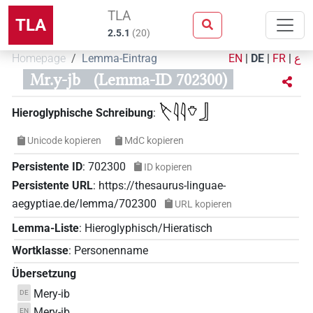
TLA
TLA
2.5.1
(
20
)
Homepage
Lemma-Eintrag
EN
|
DE
|
FR
|
ع
Mr.y-jb
(Lemma-ID 702300)
𓌸𓇋𓇋𓄣𓃀
Hieroglyphische Schreibung
:
Unicode kopieren
MdC kopieren
Persistente ID
:
702300
ID kopieren
Persistente URL
:
https://thesaurus-linguae-
aegyptiae.de/lemma/702300
URL kopieren
Lemma-Liste
:
Hieroglyphisch/Hieratisch
Wortklasse
:
Personenname
Übersetzung
Mery-ib
DE
Mery-ib
EN