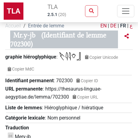
TLA
TLA
2.5.1
(
20
)
Accueil
Entrée de lemme
EN
|
DE
|
FR
|
ع
Mr.y-jb
(Identifiant de lemme
702300)
𓌸𓇋𓇋𓄣𓃀
graphie hiéroglyphique
:
Copier Unicode
Copier MdC
Identifiant permanent
:
702300
Copier ID
URL permanente
:
https://thesaurus-linguae-
aegyptiae.de/lemma/702300
Copier URL
Liste de lemmes
:
Hiéroglyphique / hiératique
Catégorie lexicale
:
Nom personnel
Traduction
Mery-ib
DE