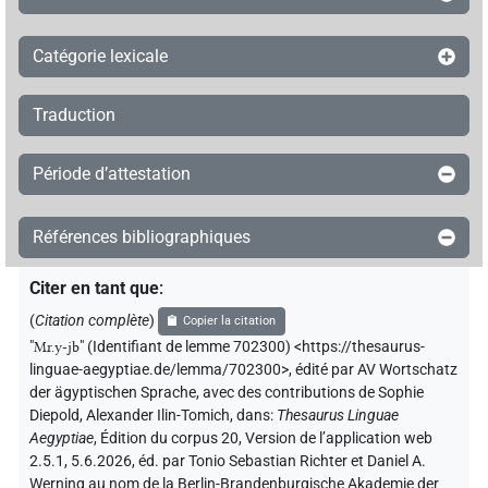
Catégorie lexicale
Traduction
Période d’attestation
Références bibliographiques
Citer en tant que
:
(
Citation complète
)
Copier la citation
"
Mr.y-jb
"
(Identifiant de lemme 702300) <https://thesaurus-
linguae-aegyptiae.de/lemma/702300>
,
édité par AV Wortschatz
der ägyptischen Sprache
,
avec des contributions de
Sophie
Diepold
,
Alexander Ilin-Tomich
,
dans
:
Thesaurus Linguae
Aegyptiae
,
Édition du corpus 20, Version de l’application web
2.5.1, 5.6.2026, éd. par Tonio Sebastian Richter et Daniel A.
Werning au nom de la Berlin-Brandenburgische Akademie der