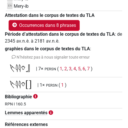
Mery-ib
EN
Attestation dans le corpus de textes du TLA
Occurrences dans 8 phrases
Période d’attestation dans le corpus de textes du TLA
:
de
2345
av. n. è.
à
2181
av. n. è.
graphies dans le corpus de textes du TLA
:
N’hésitez pas à nous signaler toute erreur
𓌸𓇋𓇋𓄣𓃀
| 7×
(
1
,
2
,
3
,
4
,
5
,
6
,
7
)
PERSN
𓌸𓇋𓇋𓄣[]
| 1×
(
1
)
PERSN
Bibliographie
RPN I 160.5
Lemmes apparentés
Références externes