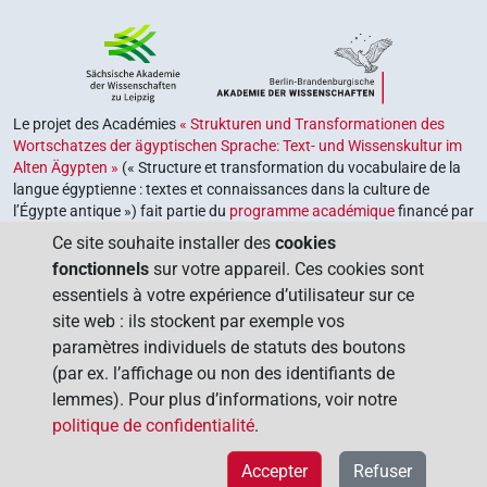
Le projet des Académies
« Strukturen und Transformationen des
Wortschatzes der ägyptischen Sprache: Text- und Wissenskultur im
Alten Ägypten »
(« Structure et transformation du vocabulaire de la
langue égyptienne : textes et connaissances dans la culture de
l’Égypte antique ») fait partie du
programme académique
financé par
le gouvernement fédéral et les gouvernements des Länder de la
Ce site souhaite installer des
cookies
République fédérale d’Allemagne, dont le but est de préserver,
fonctionnels
sur votre appareil. Ces cookies sont
retrouver et explorer notre héritage culturel. Le programme est
essentiels à votre expérience d’utilisateur sur ce
coordonné par l’
Union des académies allemandes des sciences et
site web : ils stockent par exemple vos
des lettres
.
paramètres individuels de statuts des boutons
(par ex. l’affichage ou non des identifiants de
lemmes). Pour plus d’informations, voir notre
politique de confidentialité
.
Accepter
Refuser