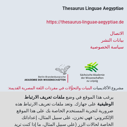
Thesaurus Linguae Aegyptiae
https://thesaurus-linguae-aegyptiae.de
الاتصال
بيانات النشر
سياسة الخصوصية
مشروع الأكاديميات ‏
البنيات والتحوُّلات في مفردات اللغة المصرية القديمة:
حضارة النصوص والمعرفة في مصر القديمة
هو جزء من
برنامج الاكاديميات
يرغب هذا الموقع في وضع
ملفات تعريف الارتباط
الممول من قبل الحكومة الاتحادية وحكومات الولايات بجمهورية ألمانيا
الوظيفية
على جهازك. وتعد ملفات تعريف الارتباط هذه
الاتحادية، وهو يهدف إلى الحفاظ على تراثنا الثقافي واسترجاعه واستكشافه.
ضرورية لتجربة المستخدم الخاصة بك على هذا الموقع
يُنسَّق البرنامج من قِبل
اتحاد الأكاديميات الألمانية للعلوم والإنسانيات
‏.
الإلكتروني: فهي تخزن، على سبيل المثال، إعداداتك
الخاصة لحالات الزر (على سبيل المثال، ما إذا كنت تريد