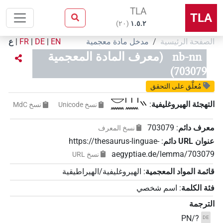
TLA
TLA
)
٢٠
(
۱.٥.٢
الصفحة الرئيسية
مدخل مادة معجمية
EN
|
DE
|
FR
|
ع
nb-nn
(معرف المادة المعجمية
703079)
مُعلَّق على التحقق
𓎟𓈖𓏥𓈖𓏭
التهجئة الهيروغليفية
:
نسخ‏ ‏Unicode
نسخ‏ ‏MdC
معرف دائم
:
703079
نسخ المعرف
عنوان‏ ‏URL‏ دائم
:
https://thesaurus-linguae-
aegyptiae.de/lemma/703079
نسخ‏ ‏URL
قائمة المواد المعجمية
:
الهيروغليفية/الهيراطيقية
فئة الكلمة
:
اسم شخصي
الترجمة
PN/?
DE