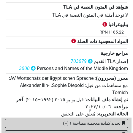
شواهد في المتون النصية في ‏TLA
لا توجد أمثلة في المتون النصية في ‏TLA
ببليوغرافيا
RPN I 185.22
المواد المعجمية ذات الصلة
مراجع خارجية
إصدار‏ ‏TLA‏ القديم
703079
3000
Persons and Names of the Middle Kingdom
محرر (محررون)
:
AV Wortschatz der ägyptischen Sprache
؛
مع مساهمات من قبل
:
Sophie Diepold
،
Alexander Ilin-
Tomich
تم إنشاء ملف البيانات
:
قبل يونيو ۲۰۱٥ (۱۹۹۲–۲۰۱٥)
،
آخر
مراجعة
:
٢٠٢٣/١٠/٠٦
الحالة التحريرية
:
مُعلَّق على التحقق
تحديد كمادة معجمية مصاحبة ١
(
–
)