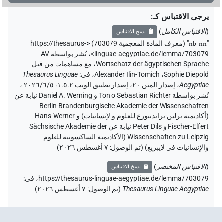
يرجى الاقتباس كـ
:
(
الاقتباس الكامل
)
نسخ الاقتباس
"
nb-nn
"
(معرف المادة المعجمية 703079) <https://thesaurus-
linguae-aegyptiae.de/lemma/703079>
،
نُشر بواسطة AV
Wortschatz der ägyptischen Sprache
،
مع مساهمات من قبل
Sophie Diepold
،
Alexander Ilin-Tomich
،
في
:
Thesaurus Linguae
Aegyptiae
،
إصدار المتن ٢٠، إصدار تطبيق الويب ۱.٥.٢، ٢٠٢٦/٦/٥ ،
نُشر بواسطة Tonio Sebastian Richter و Daniel A. Werning نيابة عن
Berlin-Brandenburgische Akademie der Wissenschaften
(أكاديمية برلين-براندنبورغ للعلوم والإنسانيات) و Hans-Werner
Fischer-Elfert و Peter Dils نيابة عن Sächsische Akademie der
Wissenschaften zu Leipzig (الأكاديمية الساكسونية للعلوم
والإنسانيات في لايبزيغ) (تم الوصول:
٧ أغسطس ٢٠٢٦
)
(
الاقتباس المختصر
)
نسخ الاقتباس
https://thesaurus-linguae-aegyptiae.de/lemma/703079،
في
:
Thesaurus Linguae Aegyptiae
(
تم الوصول
:
٧ أغسطس ٢٠٢٦
)