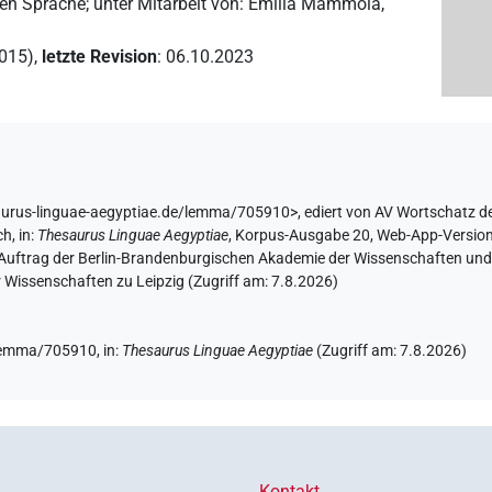
hen Sprache
;
unter Mitarbeit von
:
Emilia Mammola
,
2015)
,
letzte Revision
:
06.10.2023
aurus-linguae-aegyptiae.de/lemma/705910>
,
ediert von AV Wortschatz d
ch
,
in
:
Thesaurus Linguae Aegyptiae
,
Korpus-Ausgabe 20, Web-App-Version 2
 Auftrag der Berlin-Brandenburgischen Akademie der Wissenschaften und 
 Wissenschaften zu Leipzig (Zugriff am:
7.8.2026
)
e/lemma/705910,
in
:
Thesaurus Linguae Aegyptiae
(
Zugriff am
:
7.8.2026
)
Kontakt