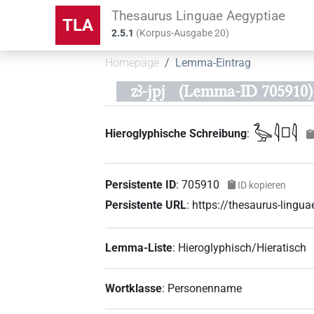
Thesaurus Linguae Aegyptiae
TLA
2.5.1
(
Korpus-Ausgabe
20
)
Homepage
Lemma-Eintrag
zꜣ-jpj
(Lemma-ID 705910)
𓅭𓇋𓊪𓇋
Hieroglyphische Schreibung
:
Persistente ID
:
705910
ID kopieren
Persistente URL
:
https://thesaurus-ling
Lemma-Liste
:
Hieroglyphisch/Hieratisch
Wortklasse
:
Personenname