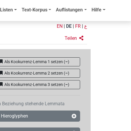
Listen
Text-Korpus
Auflistungen
Hilfe
EN
|
DE
|
FR
|
ع
Teilen
Als Kookurrenz-Lemma 1 setzen
(
–
)
Als Kookurrenz-Lemma 2 setzen
(
–
)
Als Kookurrenz-Lemma 3 setzen
(
–
)
n Beziehung stehende Lemmata
Hieroglyphen