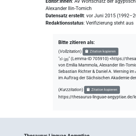
Editor:innen
:
AV Wortschatz der ägyptisc
Alexander Ilin-Tomich
Datensatz erstellt
:
vor Juni 2015 (1992–
Redaktionsstatus
:
Verifizierung steht aus
Bitte zitieren als
:
(
Vollzitation
)
Zitation kopieren
"
zꜣ-jpj
"
(Lemma-ID 705910) <https://thes
von
Emilia Mammola
,
Alexander Ilin-Tomi
Sebastian Richter & Daniel A. Werning im
im Auftrag der Sächsischen Akademie der
(
Kurzzitation
)
Zitation kopieren
https://thesaurus-linguae-aegyptiae.d
Thesaurus Linguae Aegyptiae