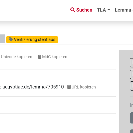
Suchen
TLA
Lemma-
Verifizierung steht aus
Unicode kopieren
MdC kopieren
uae-aegyptiae.de/lemma/705910
URL kopieren
I