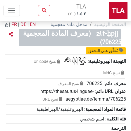
TLA
TLA
)
٢٠
(
۱.٥.٢
الصفحة الرئيسية
مدخل مادة معجمية
EN
|
DE
|
FR
|
ع
zꜣ.t-ḥpjj
(معرف المادة المعجمية
706225)
مُعلَّق على التحقق
𓐑𓊪𓇋𓇋𓅭𓏏
التهجئة الهيروغليفية
:
نسخ‏ ‏Unicode
نسخ‏ ‏MdC
معرف دائم
:
706225
نسخ المعرف
عنوان‏ ‏URL‏ دائم
:
https://thesaurus-linguae-
aegyptiae.de/lemma/706225
نسخ‏ ‏URL
قائمة المواد المعجمية
:
الهيروغليفية/الهيراطيقية
فئة الكلمة
:
اسم شخصي
الترجمة