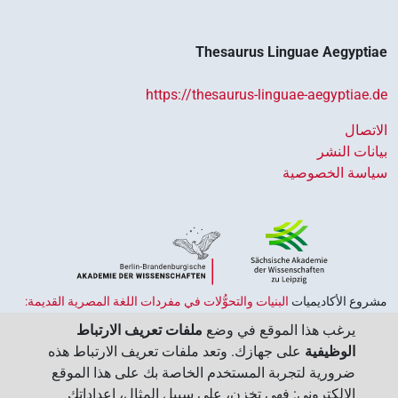
Thesaurus Linguae Aegyptiae
https://thesaurus-linguae-aegyptiae.de
الاتصال
بيانات النشر
سياسة الخصوصية
مشروع الأكاديميات ‏
البنيات والتحوُّلات في مفردات اللغة المصرية القديمة:
حضارة النصوص والمعرفة في مصر القديمة
هو جزء من
برنامج الاكاديميات
يرغب هذا الموقع في وضع
ملفات تعريف الارتباط
الممول من قبل الحكومة الاتحادية وحكومات الولايات بجمهورية ألمانيا
الوظيفية
على جهازك. وتعد ملفات تعريف الارتباط هذه
الاتحادية، وهو يهدف إلى الحفاظ على تراثنا الثقافي واسترجاعه واستكشافه.
ضرورية لتجربة المستخدم الخاصة بك على هذا الموقع
يُنسَّق البرنامج من قِبل
اتحاد الأكاديميات الألمانية للعلوم والإنسانيات
‏.
الإلكتروني: فهي تخزن، على سبيل المثال، إعداداتك