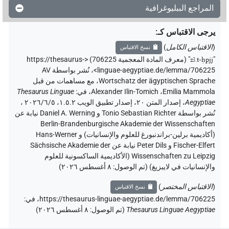
المراجع الببليوغرافية
يرجى الاقتباس كـ
:
(
الاقتباس الكامل
)
نسخ الاقتباس
"
zꜣ.t-ḥpjj
"
(معرف المادة المعجمية 706225) <https://thesaurus-
linguae-aegyptiae.de/lemma/706225>
،
نُشر بواسطة AV
Wortschatz der ägyptischen Sprache
،
مع مساهمات من قبل
Emilia Mammola
،
Alexander Ilin-Tomich
،
في
:
Thesaurus Linguae
Aegyptiae
،
إصدار المتن ٢٠، إصدار تطبيق الويب ۱.٥.٢، ٢٠٢٦/٦/٥ ،
نُشر بواسطة Tonio Sebastian Richter و Daniel A. Werning نيابة عن
Berlin-Brandenburgische Akademie der Wissenschaften
(أكاديمية برلين-براندنبورغ للعلوم والإنسانيات) و Hans-Werner
Fischer-Elfert و Peter Dils نيابة عن Sächsische Akademie der
Wissenschaften zu Leipzig (الأكاديمية الساكسونية للعلوم
والإنسانيات في لايبزيغ) (تم الوصول:
٨ أغسطس ٢٠٢٦
)
(
الاقتباس المختصر
)
نسخ الاقتباس
https://thesaurus-linguae-aegyptiae.de/lemma/706225،
في
:
Thesaurus Linguae Aegyptiae
(
تم الوصول
:
٨ أغسطس ٢٠٢٦
)