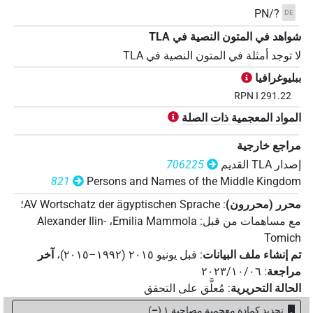
PN/?
DE
شواهد في المتون النصية في ‏TLA
لا توجد أمثلة في المتون النصية في ‏TLA
ببليوغرافيا
RPN I 291.22
المواد المعجمية ذات الصلة
مراجع خارجية
إصدار‏ ‏TLA‏ القديم
706225
821
Persons and Names of the Middle Kingdom
محرر (محررون)
:
AV Wortschatz der ägyptischen Sprache
؛
مع مساهمات من قبل
:
Emilia Mammola
،
Alexander Ilin-
Tomich
تم إنشاء ملف البيانات
:
قبل يونيو ۲۰۱٥ (۱۹۹۲–۲۰۱٥)
،
آخر
مراجعة
:
٢٠٢٣/١٠/٠٦
الحالة التحريرية
:
مُعلَّق على التحقق
تحديد كمادة معجمية مصاحبة ١
(
–
)