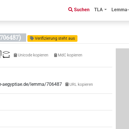
Suchen
TLA
Lemma-
706487)
Verifizierung steht aus
𓂋𓂡
Unicode kopieren
MdC kopieren
uae-aegyptiae.de/lemma/706487
URL kopieren