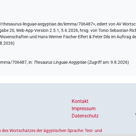
//thesaurus-linguae-aegyptiae.de/lemma/706487>
,
ediert von AV Worts
abe 20, Web-App-Version 2.5.1, 5.6.2026, hrsg. von Tonio Sebastian Rich
issenschaften und Hans-Werner Fischer-Elfert & Peter Dils im Auftrag 
.8.2026
)
e/lemma/706487,
in
:
Thesaurus Linguae Aegyptiae
(
Zugriff am
:
9.8.2026
)
Kontakt
Impressum
Datenschutz
 des Wortschatzes der ägyptischen Sprache: Text- und