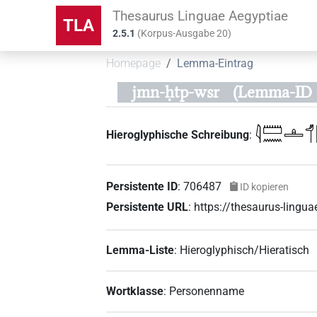
Thesaurus Linguae Aegyptiae
TLA
2.5.1
(
Korpus-Ausgabe
20
)
Homepage
Lemma-Eintrag
jmn-ḥtp-wsr
(Lemma-ID 
𓇋𓏠𓈖𓊵𓄊
Hieroglyphische Schreibung
:
Persistente ID
:
706487
ID kopieren
Persistente URL
:
https://thesaurus-ling
Lemma-Liste
:
Hieroglyphisch/Hieratisch
Wortklasse
:
Personenname