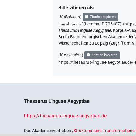
Bitte zitieren als
:
(
Vollzitation
)
Zitation kopieren
"
jmn-ḥtp-wsr
"
(Lemma-ID 706487) <https:
Thesaurus Linguae Aegyptiae
,
Korpus-Ausg
Berlin-Brandenburgischen Akademie der W
Wissenschaften zu Leipzig (Zugriff am:
9
(
Kurzzitation
)
Zitation kopieren
https://thesaurus-linguae-aegyptiae.d
Thesaurus Linguae Aegyptiae
https://thesaurus-linguae-aegyptiae.de
Das Akademienvorhaben
„Strukturen und Transformationen