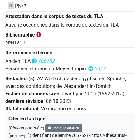
PN/?
DE
Attestation dans le corpus de textes du TLA
Aucune occurrence dans le corpus de textes du TLA
Bibliographie
RPN I 31.1
Références externes
Ancien TLA
706752
Personnes et noms du Moyen Empire
3017
Rédacteur(s)
:
AV Wortschatz der ägyptischen Sprache
;
avec des contributions de
:
Alexander Ilin-Tomich
Fichier de données créé
:
avant juin 2015 (1992-2015)
,
dernière révision
:
06.10.2023
Statut éditorial
:
Vérification en cours
Citer en tant que
:
(
Citation complète
)
Copier la citation
"
jmn-ḫwj.f
"
(Identifiant de lemme 706752) <https://thesaurus-