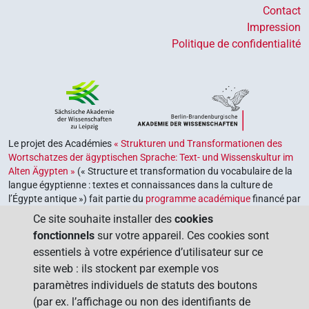
Contact
Impression
Politique de confidentialité
Le projet des Académies
« Strukturen und Transformationen des
Wortschatzes der ägyptischen Sprache: Text- und Wissenskultur im
Alten Ägypten »
(« Structure et transformation du vocabulaire de la
langue égyptienne : textes et connaissances dans la culture de
l’Égypte antique ») fait partie du
programme académique
financé par
le gouvernement fédéral et les gouvernements des Länder de la
Ce site souhaite installer des
cookies
République fédérale d’Allemagne, dont le but est de préserver,
fonctionnels
sur votre appareil. Ces cookies sont
retrouver et explorer notre héritage culturel. Le programme est
essentiels à votre expérience d’utilisateur sur ce
coordonné par l’
Union des académies allemandes des sciences et
site web : ils stockent par exemple vos
des lettres
.
paramètres individuels de statuts des boutons
(par ex. l’affichage ou non des identifiants de