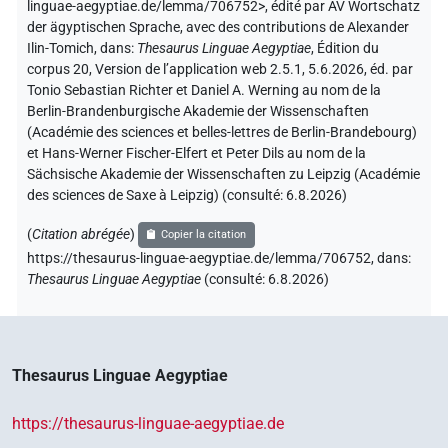
linguae-aegyptiae.de/lemma/706752>
,
édité par AV Wortschatz
der ägyptischen Sprache
,
avec des contributions de
Alexander
Ilin-Tomich
,
dans
:
Thesaurus Linguae Aegyptiae
,
Édition du
corpus 20, Version de l’application web 2.5.1, 5.6.2026, éd. par
Tonio Sebastian Richter et Daniel A. Werning au nom de la
Berlin-Brandenburgische Akademie der Wissenschaften
(Académie des sciences et belles-lettres de Berlin-Brandebourg)
et Hans-Werner Fischer-Elfert et Peter Dils au nom de la
Sächsische Akademie der Wissenschaften zu Leipzig (Académie
des sciences de Saxe à Leipzig) (consulté:
6.8.2026
)
(
Citation abrégée
)
Copier la citation
https://thesaurus-linguae-aegyptiae.de/lemma/706752,
dans
:
Thesaurus Linguae Aegyptiae
(
consulté
:
6.8.2026
)
Thesaurus Linguae Aegyptiae
https://thesaurus-linguae-aegyptiae.de