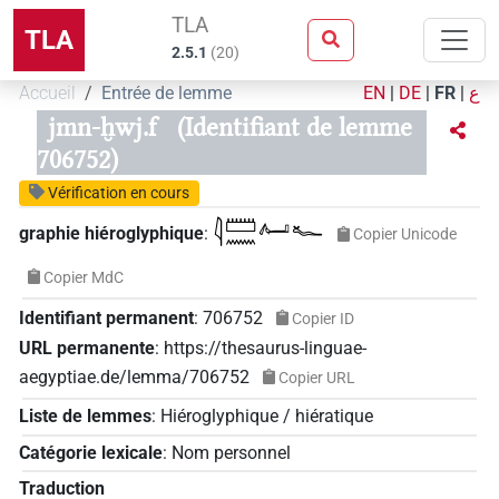
TLA
TLA
2.5.1
(
20
)
Accueil
Entrée de lemme
EN
|
DE
|
FR
|
ع
jmn-ḫwj.f
(Identifiant de lemme
706752)
Vérification en cours
𓇋𓏠𓈖𓂤𓆑
graphie hiéroglyphique
:
Copier Unicode
Copier MdC
Identifiant permanent
:
706752
Copier ID
URL permanente
:
https://thesaurus-linguae-
aegyptiae.de/lemma/706752
Copier URL
Liste de lemmes
:
Hiéroglyphique / hiératique
Catégorie lexicale
:
Nom personnel
Traduction