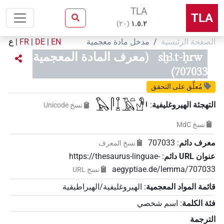
TLA
TLA
)
٢٠
(
۱.٥.٢
الصفحة الرئيسية
مدخل مادة معجمية
EN
|
DE
|
FR
|
ع
sḫꜣ.t-ḥrw
(معرف المادة المعجمية
707033)
مُعلَّق على التحقق
𓅃𓋴𓆼𓄿𓏏𓁐𓏤
التهجئة الهيروغليفية
:
نسخ‏ ‏Unicode
نسخ‏ ‏MdC
معرف دائم
:
707033
نسخ المعرف
عنوان‏ ‏URL‏ دائم
:
https://thesaurus-linguae-
aegyptiae.de/lemma/707033
نسخ‏ ‏URL
قائمة المواد المعجمية
:
الهيروغليفية/الهيراطيقية
فئة الكلمة
:
اسم شخصي
الترجمة