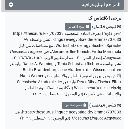
المراجع الببليوغرافية
يرجى الاقتباس كـ
:
(
الاقتباس الكامل
)
نسخ الاقتباس
"
sḫꜣ.t-ḥrw
"
(معرف المادة المعجمية 707033) <https://thesaurus-
linguae-aegyptiae.de/lemma/707033>
،
نُشر بواسطة AV
Wortschatz der ägyptischen Sprache
،
مع مساهمات من قبل
Emilia Mammola
،
Alexander Ilin-Tomich
،
في
:
Thesaurus Linguae
Aegyptiae
،
إصدار المتن ٢٠، إصدار تطبيق الويب ۱.٥.٢، ٢٠٢٦/٦/٥ ،
نُشر بواسطة Tonio Sebastian Richter و Daniel A. Werning نيابة عن
Berlin-Brandenburgische Akademie der Wissenschaften
(أكاديمية برلين-براندنبورغ للعلوم والإنسانيات) و Hans-Werner
Fischer-Elfert و Peter Dils نيابة عن Sächsische Akademie der
Wissenschaften zu Leipzig (الأكاديمية الساكسونية للعلوم
والإنسانيات في لايبزيغ) (تم الوصول:
٦ أغسطس ٢٠٢٦
)
(
الاقتباس المختصر
)
نسخ الاقتباس
https://thesaurus-linguae-aegyptiae.de/lemma/707033،
في
:
Thesaurus Linguae Aegyptiae
(
تم الوصول
:
٦ أغسطس ٢٠٢٦
)