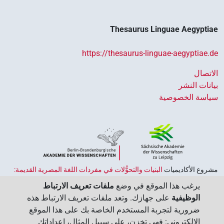
Thesaurus Linguae Aegyptiae
https://thesaurus-linguae-aegyptiae.de
الاتصال
بيانات النشر
سياسة الخصوصية
مشروع الأكاديميات ‏
البنيات والتحوُّلات في مفردات اللغة المصرية القديمة:
حضارة النصوص والمعرفة في مصر القديمة
هو جزء من
برنامج الاكاديميات
يرغب هذا الموقع في وضع
ملفات تعريف الارتباط
الممول من قبل الحكومة الاتحادية وحكومات الولايات بجمهورية ألمانيا
الوظيفية
على جهازك. وتعد ملفات تعريف الارتباط هذه
الاتحادية، وهو يهدف إلى الحفاظ على تراثنا الثقافي واسترجاعه واستكشافه.
ضرورية لتجربة المستخدم الخاصة بك على هذا الموقع
يُنسَّق البرنامج من قِبل
اتحاد الأكاديميات الألمانية للعلوم والإنسانيات
‏.
الإلكتروني: فهي تخزن، على سبيل المثال، إعداداتك