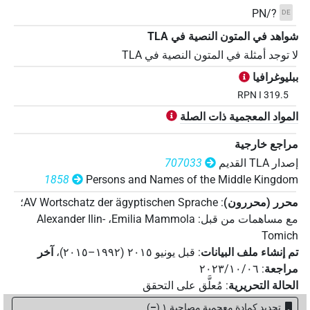
PN/?
DE
شواهد في المتون النصية في ‏TLA
لا توجد أمثلة في المتون النصية في ‏TLA
ببليوغرافيا
RPN I 319.5
المواد المعجمية ذات الصلة
مراجع خارجية
إصدار‏ ‏TLA‏ القديم
707033
1858
Persons and Names of the Middle Kingdom
محرر (محررون)
:
AV Wortschatz der ägyptischen Sprache
؛
مع مساهمات من قبل
:
Emilia Mammola
،
Alexander Ilin-
Tomich
تم إنشاء ملف البيانات
:
قبل يونيو ۲۰۱٥ (۱۹۹۲–۲۰۱٥)
،
آخر
مراجعة
:
٢٠٢٣/١٠/٠٦
الحالة التحريرية
:
مُعلَّق على التحقق
تحديد كمادة معجمية مصاحبة ١
(
–
)