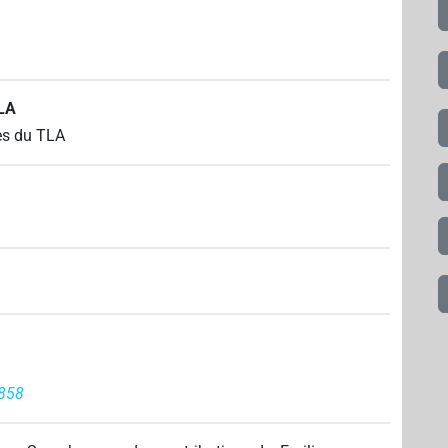
TLA
es du TLA
858