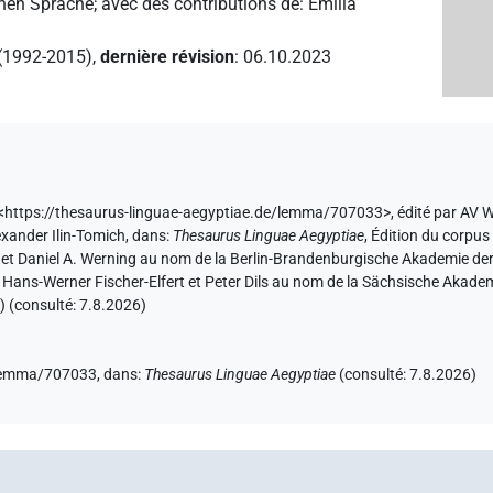
chen Sprache
;
avec des contributions de
:
Emilia
 (1992-2015)
,
dernière révision
:
06.10.2023
 <https://thesaurus-linguae-aegyptiae.de/lemma/707033>
,
édité par AV 
exander Ilin-Tomich
,
dans
:
Thesaurus Linguae Aegyptiae
,
Édition du corpus 
r et Daniel A. Werning au nom de la Berlin-Brandenburgische Akademie d
et Hans-Werner Fischer-Elfert et Peter Dils au nom de la Sächsische Akad
) (consulté:
7.8.2026
)
e/lemma/707033,
dans
:
Thesaurus Linguae Aegyptiae
(
consulté
:
7.8.2026
)