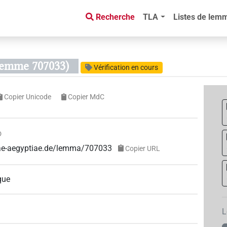
Recherche
TLA
Listes de lem
 lemme 707033)
Vérification en cours
Copier Unicode
Copier MdC
D
guae-aegyptiae.de/lemma/707033
Copier URL
que
L