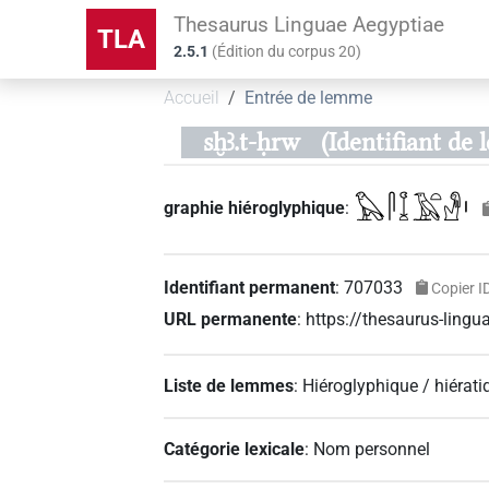
Thesaurus Linguae Aegyptiae
TLA
2.5.1
(
Édition du corpus
20
)
Accueil
Entrée de lemme
sḫꜣ.t-ḥrw
(Identifiant de
𓅃𓋴𓆼𓄿𓏏𓁐𓏤
graphie hiéroglyphique
:
Identifiant permanent
:
707033
Copier I
URL permanente
:
https://thesaurus-lin
Liste de lemmes
:
Hiéroglyphique / hiérati
Catégorie lexicale
:
Nom personnel