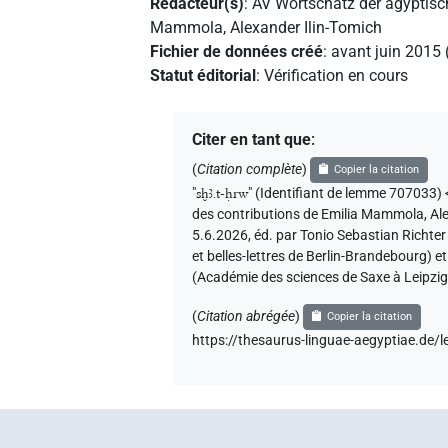
Rédacteur(s)
:
AV Wortschatz der ägyptis
Mammola
,
Alexander Ilin-Tomich
Fichier de données créé
:
avant juin 2015
Statut éditorial
:
Vérification en cours
Citer en tant que
:
(
Citation complète
)
Copier la citation
"
sḫꜣ.t-ḥrw
"
(Identifiant de lemme 707033)
des contributions de
Emilia Mammola
,
Al
5.6.2026, éd. par Tonio Sebastian Richte
et belles-lettres de Berlin-Brandebourg) 
(Académie des sciences de Saxe à Leipzig
(
Citation abrégée
)
Copier la citation
https://thesaurus-linguae-aegyptiae.d