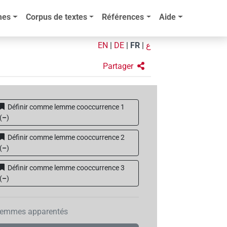
mes
Corpus de textes
Références
Aide
EN
|
DE
|
FR
|
ع
Partager
Définir comme lemme cooccurrence 1
(
–
)
Définir comme lemme cooccurrence 2
(
–
)
Définir comme lemme cooccurrence 3
(
–
)
emmes apparentés