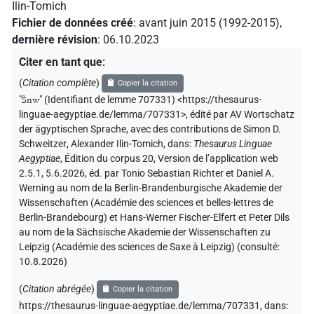
Ilin-Tomich
Fichier de données créé
:
avant juin 2015 (1992-2015)
,
dernière révision
:
06.10.2023
Citer en tant que
:
(
Citation complète
)
Copier la citation
"
Šnw
"
(Identifiant de lemme 707331) <https://thesaurus-
linguae-aegyptiae.de/lemma/707331>
,
édité par AV Wortschatz
der ägyptischen Sprache
,
avec des contributions de
Simon D.
Schweitzer
,
Alexander Ilin-Tomich
,
dans
:
Thesaurus Linguae
Aegyptiae
,
Édition du corpus 20, Version de l’application web
2.5.1, 5.6.2026, éd. par Tonio Sebastian Richter et Daniel A.
Werning au nom de la Berlin-Brandenburgische Akademie der
Wissenschaften (Académie des sciences et belles-lettres de
Berlin-Brandebourg) et Hans-Werner Fischer-Elfert et Peter Dils
au nom de la Sächsische Akademie der Wissenschaften zu
Leipzig (Académie des sciences de Saxe à Leipzig) (consulté:
10.8.2026
)
(
Citation abrégée
)
Copier la citation
https://thesaurus-linguae-aegyptiae.de/lemma/707331,
dans
: