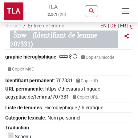
TLA
TLA
2.5.1
(
20
)
Accueil
Entrée de lemme
EN
|
DE
|
FR
|
ع
Šnw
(Identifiant de lemme
707331)
𓈚𓏲𓏌
graphie hiéroglyphique
:
Copier Unicode
Copier MdC
Identifiant permanent
:
707331
Copier ID
URL permanente
:
https://thesaurus-linguae-
aegyptiae.de/lemma/707331
Copier URL
Liste de lemmes
:
Hiéroglyphique / hiératique
Catégorie lexicale
:
Nom personnel
Traduction
Schenu
DE