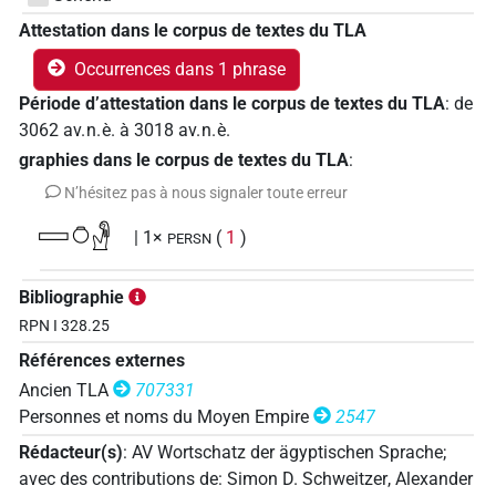
Attestation dans le corpus de textes du TLA
Occurrences dans 1 phrase
Période d’attestation dans le corpus de textes du TLA
:
de
3062
av. n. è.
à
3018
av. n. è.
graphies dans le corpus de textes du TLA
:
N’hésitez pas à nous signaler toute erreur
𓈙𓏌𓁐
| 1×
(
1
)
PERSN
Bibliographie
RPN I 328.25
Références externes
Ancien TLA
707331
Personnes et noms du Moyen Empire
2547
Rédacteur(s)
:
AV Wortschatz der ägyptischen Sprache
;
avec des contributions de
:
Simon D. Schweitzer
,
Alexander